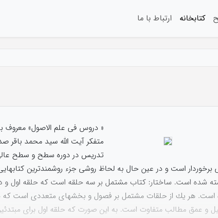
ح
کتابخانه
ارتباط با ما
« دروس فى علم الاصول» معروف به«
متفكر آيت الله سيد محمد باقر ص
تدريس در دوره سطح و سطح عالى ح
برخوردار است و در عين حال به لحاظ روشى جزء روشمندترين كتاب‏هايى 
ته شده است. ساختار: كتاب مشتمل بر سه حلقه است كه حلقه اول و دو
 است. هر يك از حلقات مشتمل بر فصول و بخشهاى متعددى است كه به
ل و عمق مطالب متفاوت است. به این صورت که حلقه اول براى مبتدئي