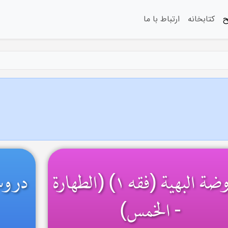
ح
کتابخانه
ارتباط با ما
الروضة البهیة (فقه ۱) (الطهارة
دروس
- الخمس)