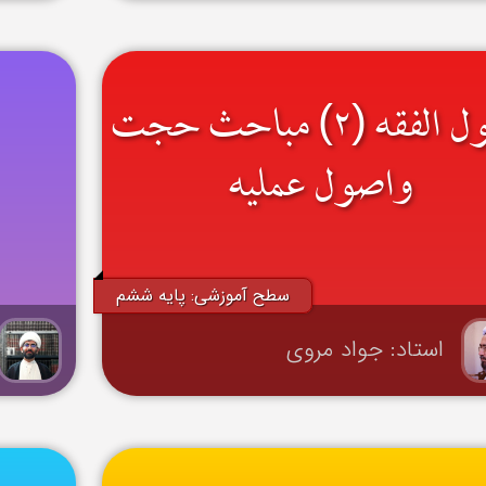
اصول الفقه (۲) مباحث حجت
واصول عملیه
سطح آموزشی: پایه ششم
استاد: جواد مروی