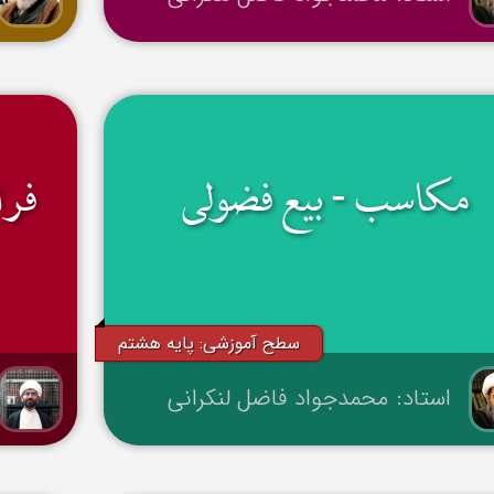
مکاسب - بیع فضولی
فرا
سطح آموزشی: پایه هشتم
استاد: محمدجواد فاضل لنکرانی