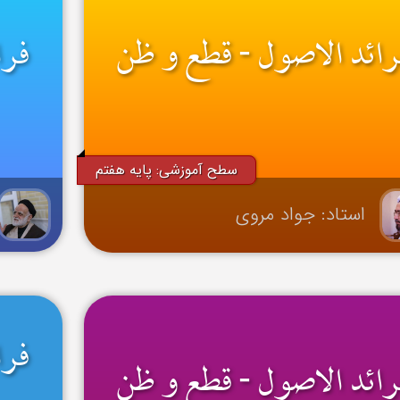
رائد الاصول - قطع و ظن
فرا
سطح آموزشی: پایه هفتم
استاد: جواد مروی
فرا
رائد الاصول - قطع و ظن