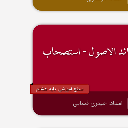
ئد الاصول - استصحاب
سطح آموزشی: پایه هشتم
استاد: حیدری فسایی