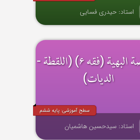
استاد: حیدری فسایی
الروضة البهیة (فقه ۶) (اللقطة -
الدیات)
سطح آموزشی: پایه ششم
استاد: سیدحسین هاشمیان