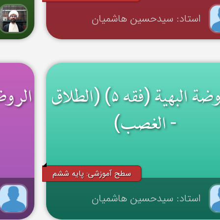
استاد: سیدحسین هاشمیان
الروضة البهیة (فقه ۵) (الطلاق
- الغصب)
سطح آموزشی: پایه ششم
استاد: سیدحسین هاشمیان