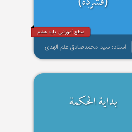
(فشرده)
سطح آموزشی: پایه هفتم
استاد: سید محمدصادق علم الهدی
بدایة الحکمة