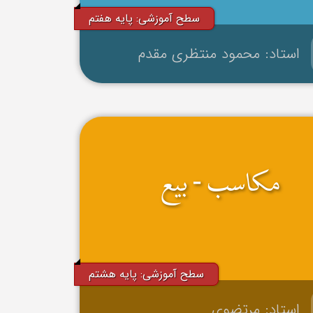
سطح آموزشی: پایه هفتم
استاد: محمود منتظری مقدم
مکاسب - بیع
سطح آموزشی: پایه هشتم
استاد: مرتضوی