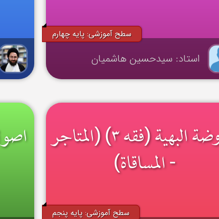
سطح آموزشی: پایه چهارم
استاد: سیدحسین هاشمیان
الروضة البهیة (فقه ۳) (المتاجر
- المساقاة)
سطح آموزشی: پایه پنجم