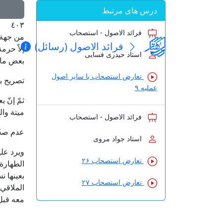
درس های مرتبط
٤٠٣
فرائد الاصول - استصحاب
من جهة ا
فرائد الاصول (رسائل)
إلاّ حرمة
استاد حیدری فسایی
بعض ما ي
تعارض استصحاب با سایر اصول
تصريح ب
عملیه ۹
ثمّ إنّ
ميتة وال
فرائد الاصول - استصحاب
عدم صحّ
استاد جواد مروی
ويرد عليه
تعارض استصحاب ۲۶
الطهارة
بعينها ن
تعارض استصحاب ۲۷
الملاقي
معه قبل
_______