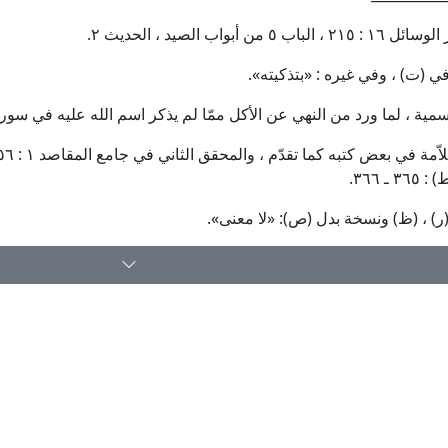
 ـ ٣٦٦.