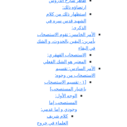
ظاهر شارح الدروس
ارتضاؤه ذلك:
استظهار ذلك من كلام
الشهيد قدس سره في
الذكرى:
الأمر الخامس: تقوم الاستصحاب
بأمرين: اليقين بالحدوث، و الشك
في البقاء
الاستصحاب القهقري:
المعتبر هو الشك الفعلي
الأمر السادس: تقسيم
الاستصحاب من وجوه:
[١ - تقسيم الاستصحاب
باعتبار المستصحب‏]
الوجه الأول:
المستصحب إما
وجودي و إما عدمي:
كلام شريف
العلماء في خروج