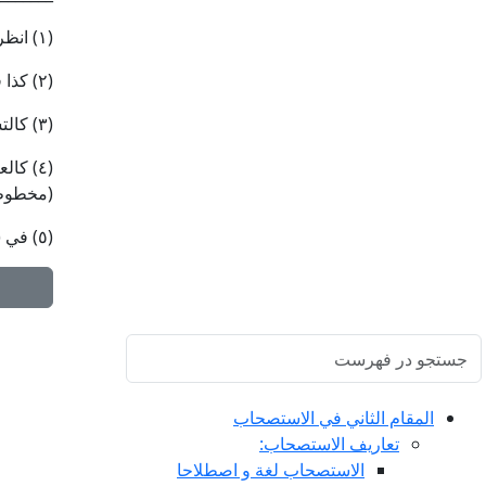
(١) انظر الوسائل ١٦ : ٢١٥ ، الباب ٥ من أبواب الصيد ، الحديث ٢.
(٢) كذا في (ت) ، وفي غيره : «بتذكيته».
(٣) كالتسمية ، لما ورد من النهي عن الأكل ممّا لم يذكر اسم الله عليه في سورة الأنعام : ١٢١.
(مخطوط) : ٣٦٥
(٥) في (ر) ، (ظ) ونسخة بدل (ص): «لا معنى».
المقام الثاني في الاستصحاب
تعاريف الاستصحاب:
الاستصحاب لغة و اصطلاحا