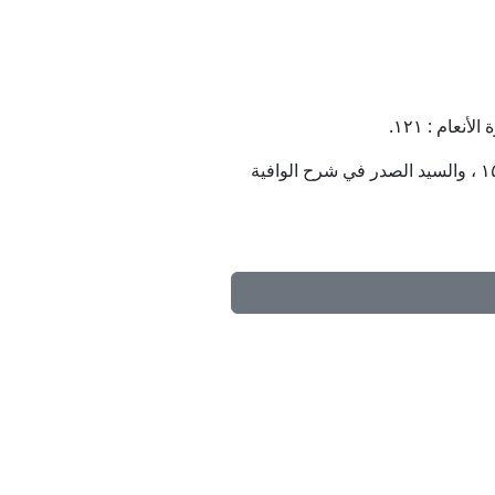
(٤) كالعلاّمة في بعض كتبه كما تقدّم ، والمحقق الثاني في جامع المقاصد ١ : ١٥٦ ، والسيد الصدر في شرح الوافية