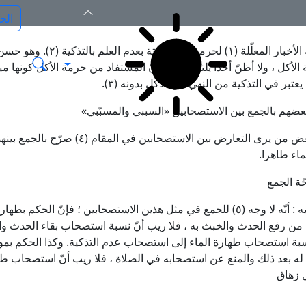
لأخبار المعلّلة
(١)
لحرمة أكل الميتة بعدم العلم بالتذكية
(٢)
. وهو حسن 
 الأكل ، ولا أظنّ أحدا يلتزمه ، مع أنّ المستفاد من حرمة الأكل كونها ميتة 
عتبر في التذكية من النهي عن الأكل بدونه
(٣)
.
عضهم بالجمع بين الاستصحابين «السببي والمسبّبي»
 بعض من يرى التعارض بين الاستصحابين في المقام
(٤)
صرّح بالجمع بينه
ماء طاهرا.
ة الجمع
 : أنّه لا وجه
(٥)
للجمع في مثل هذين الاستصحابين ؛ فإنّ الحكم بطهارة 
 من رفع الحدث والخبث به ، فلا ريب أنّ نسبة استصحاب بقاء الحدث و
سبة استصحاب طهارة الماء إلى استصحاب عدم التذكية. وكذا الحكم بموت 
 له بعد ذلك والمنع عن استصحابه في الصلاة ، فلا ريب أنّ استصحاب ط
 زهاق
___________