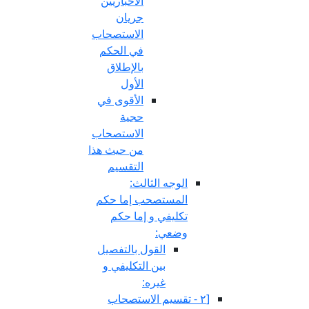
الأخباريين
جريان
الاستصحاب
في الحكم
بالإطلاق
الأول
الأقوى في
حجية
الاستصحاب
من حيث هذا
التقسيم
الوجه الثالث:
المستصحب إما حكم
تكليفي و إما حكم
وضعي:
القول بالتفصيل
بين التكليفي و
غيره:
[٢ - تقسيم الاستصحاب