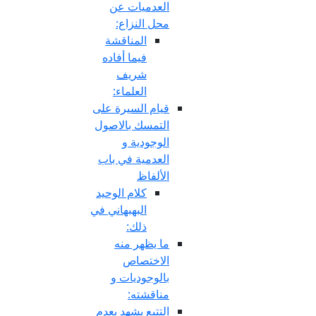
العدميات عن
محل النزاع:
المناقشة
فيما أفاده
شريف
العلماء:
قيام السيرة على
التمسك بالاصول
الوجودية و
العدمية في باب
الألفاظ
كلام الوحيد
البهبهاني في
ذلك:
ما يظهر منه
الاختصاص
بالوجوديات و
مناقشته:
التتبع يشهد بعدم