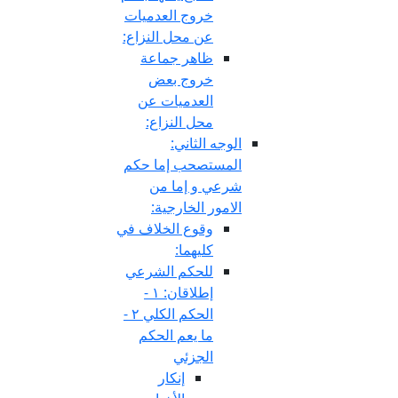
خروج العدميات
عن محل النزاع:
ظاهر جماعة
خروج بعض
العدميات عن
محل النزاع:
الوجه الثاني:
المستصحب إما حكم
شرعي و إما من
الامور الخارجية:
وقوع الخلاف في
كليهما:
للحكم الشرعي
إطلاقان: ١ -
الحكم الكلي ٢ -
ما يعم الحكم
الجزئي
إنكار