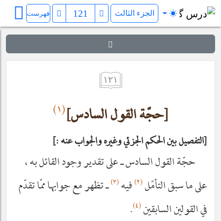
فرائد الاصول (رسائل)
فهرست
١٢١
(١)
[حجّة القول السادس]
التفصيل بين الحكم الجزئي وغيره والجواب عنه :
حجّة القول السادس ـ على تقدير وجود القائل به ،
(٣)
(٢)
على ما سبق التأمّل
فيه
ـ تظهر مع جوابها ممّا تقدّم
(٤)
في القولين السابقين
.