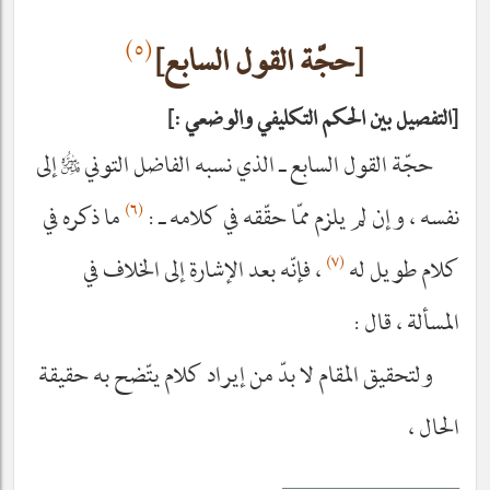
(٥)
[حجّة القول السابع]
التفصيل بين الحكم التكليفي والوضعي :
حجّة القول السابع ـ الذي نسبه الفاضل التوني
قدس‌سره
إلى
(٦)
نفسه ، وإن لم يلزم ممّا حقّقه في كلامه ـ :
ما ذكره في
(٧)
كلام طويل له
، فإنّه بعد الإشارة إلى الخلاف في
المسألة ، قال :
ولتحقيق المقام لا بدّ من إيراد كلام يتّضح به حقيقة
الحال ،
__________________