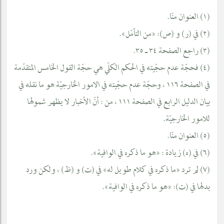
(١) العنوان منّا.
(٢) في (ر) و (ص): «من التأمّل».
(٣) راجع الصفحة ٣٤ ـ ٣٥.
(٤) فحجّة عدم حجّيته في الحكم الكلّي هي حجّة القول الخامس المتقدّمة
في الصفحة ١١٦ ، وحجّة عدم حجّيته في الامور الخارجيّة هو ما نقله في
بيان الدليل الرابع في الصفحة ١١١ ، من : أنّ الأخبار لا يظهر شمولها
للامور الخارجيّة.
(٥) العنوان منّا.
(٦) في (ه) زيادة : «هو ما ذكره في الوافية».
(٧) لم ترد «ما ذكره في كلام طويل له» في (ت) و (ظ) ، ولكن ورد
بدلها في (ت): «هو ما ذكره في الوافية».