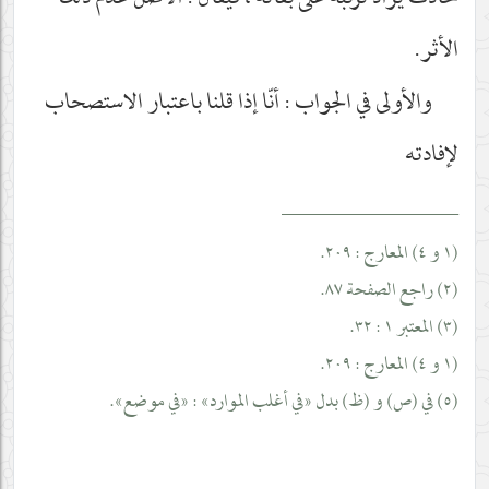
حادث يراد ترتّبه على بقائه ، فيقال : الأصل عدم ذلك
الأثر.
والأولى في الجواب : أنّا إذا قلنا باعتبار الاستصحاب
لإفادته
__________________
(١ و ٤) المعارج : ٢٠٩.
(٢) راجع الصفحة ٨٧.
(٣) المعتبر ١ : ٣٢.
(١ و ٤) المعارج : ٢٠٩.
(٥) في (ص) و (ظ) بدل «في أغلب الموارد» : «في موضع».