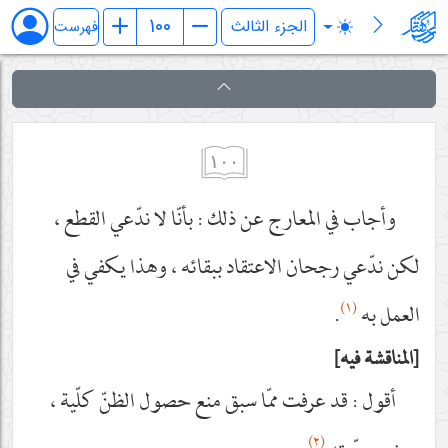
فرائد الاصول (رسائل)
فهرست
١٠٠
وأجاب في المعارج عن ذلك : بأنّا لا ندّعي القطع ،
لكن ندّعي رجحان الاعتقاد ببقائه ، وهذا يكفي في
(١)
العمل به
.
المناقشة فيه
أقول : قد عرفت ممّا سبق منع حصول الظنّ كلّية ،
(٢)