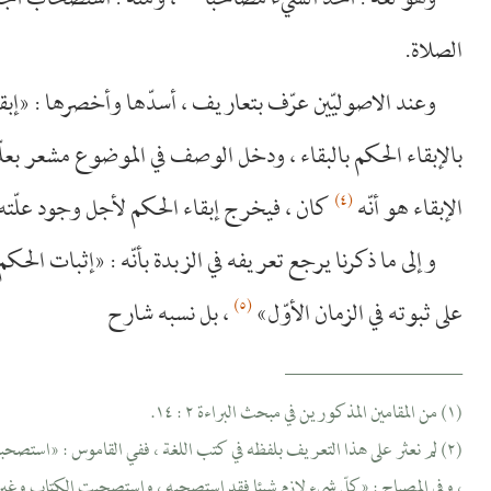
وهو لغة : أخذ الشيء مصاحبا
، ومنه : استصحاب أجزا
الصلاة.
وعند الاصوليّين عرّف بتعاريف ، أسدّها وأخصرها : «إبق
بالإبقاء الحكم بالبقاء ، ودخل الوصف في الموضوع مشعر بعلّي
(٤)
الإبقاء هو أنّه
كان ، فيخرج إبقاء الحكم لأجل وجود علّته أ
وإلى ما ذكرنا يرجع تعريفه في الزبدة بأنّه : «إثبات الحكم 
(٥)
على ثبوته في الزمان الأوّل»
، بل نسبه شارح
__________________
(١) من المقامين المذكورين في مبحث البراءة ٢ : ١٤.
(٢) لم نعثر على هذا التعريف بلفظه في كتب اللغة ، ففي القاموس : «استصحب
، وفي المصباح : «كلّ شيء لازم شيئا فقد استصحبه ، واستصحبت الكتاب وغيره