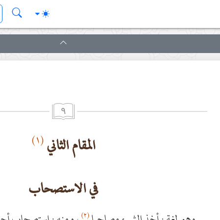
٩
(١)
المقام الثاني
في الاستصحاب
(٢)