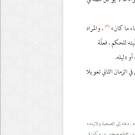
ء ما لا يؤكل لحمه في
(٣)
اء ما كان»
، والمراد
ته للحكم ، فعلّة
و دليله.
في الزمان الثاني تعويلا
ه : دعاه إلى الصحبة ولازمه»
 : حملته صحبتي» ، وكذا في