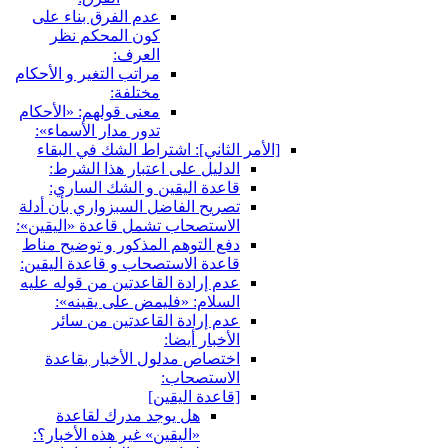
عدم الفرق بناء على
كون المحكم نظر
العرف:
مراتب التغير و الأحكام
مختلفة:
معنى قولهم: «الأحكام
تدور مدار الأسماء»:
[الأمر الثاني‏]: اشتراط الشك في البقاء
الدليل على اعتبار هذا الشرط:
قاعدة اليقين و الشك الساري:
تصريح الفاضل السبزواري بأن أدلة
الاستصحاب تشمل قاعدة «اليقين»:
دفع التوهم المذكور و توضيح مناط
قاعدة الاستصحاب و قاعدة اليقين:
عدم إرادة القاعدتين من قوله عليه
السلام: «فليمض على يقينه»:
عدم إرادة القاعدتين من سائر
الأخبار أيضا:
اختصاص مدلول الأخبار بقاعدة
الاستصحاب:
[قاعدة اليقين‏]
هل يوجد مدرك لقاعدة
«اليقين» غير هذه الأخبار؟: