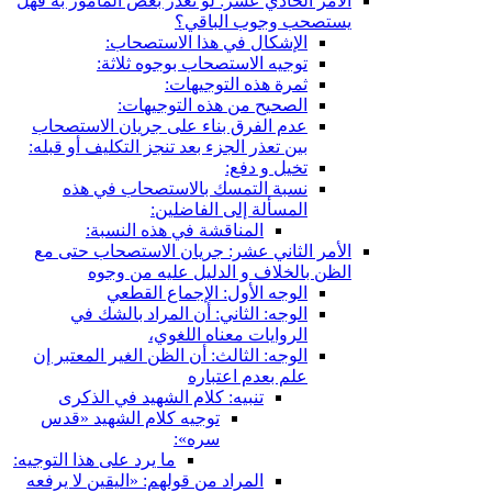
الأمر الحادي عشر: لو تعذر بعض المأمور به فهل
يستصحب وجوب الباقي؟
الإشكال في هذا الاستصحاب:
توجيه الاستصحاب بوجوه ثلاثة:
ثمرة هذه التوجيهات:
الصحيح من هذه التوجيهات:
عدم الفرق بناء على جريان الاستصحاب
بين تعذر الجزء بعد تنجز التكليف أو قبله:
تخيل و دفع:
نسبة التمسك بالاستصحاب في هذه
المسألة إلى الفاضلين:
المناقشة في هذه النسبة:
الأمر الثاني عشر: جريان الاستصحاب حتى مع
الظن بالخلاف و الدليل عليه من وجوه
الوجه الأول: الإجماع القطعي
الوجه: الثاني: أن المراد بالشك في
الروايات معناه اللغوي،
الوجه: الثالث: أن الظن الغير المعتبر إن
علم بعدم اعتباره
تنبيه: كلام الشهيد في الذكرى
توجيه كلام الشهيد «قدس
سره»:
ما يرد على هذا التوجيه:
المراد من قولهم: «اليقين لا يرفعه