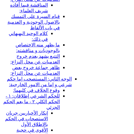
المناقشة فيما أفاده
شريف العلماء:
قيام السيرة على التمسك
بالاصول الوجودية و العدمية
في باب الألفاظ
كلام الوحيد البهبهاني
في ذلك:
ما يظهر منه الاختصاص
بالوجوديات و مناقشته:
التتبع يشهد بعدم خروج
العدميات عن محل النزاع:
ظاهر جماعة خروج بعض
العدميات عن محل النزاع:
الوجه الثاني: المستصحب إما حكم
شرعي و إما من الامور الخارجية:
وقوع الخلاف في كليهما:
للحكم الشرعي إطلاقان: ١ -
الحكم الكلي ٢ - ما يعم الحكم
الجزئي
إنكار الأخباريين جريان
الاستصحاب في الحكم
بالإطلاق الأول
الأقوى في حجية