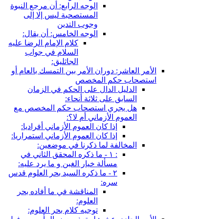
الوجه الرابع: أن مرجع النبوة
المستصحبة ليس إلا إلى
وجوب التدين
الوجه الخامس: أن يقال:
كلام الإمام الرضا عليه
السلام في جواب
الجاثليق:
الأمر العاشر: دوران الأمر بين التمسك بالعام أو
استصحاب حكم المخصص
الدليل الدال على الحكم في الزمان
السابق على ثلاثة أنحاء:
هل يجري استصحاب حكم المخصص مع
العموم الأزماني أم لا؟:
إذا كان العموم الأزماني أفراديا:
إذا كان العموم الأزماني استمراريا:
المخالفة لما ذكرنا في موضعين:
: ١ - ما ذكره المحقق الثاني في
مسألة خيار الغبن و ما يرد عليه:
٢ - ما ذكره السيد بحر العلوم قدس
سره:
المناقشة في ما أفاده بحر
العلوم:
توجيه كلام بحر العلوم: