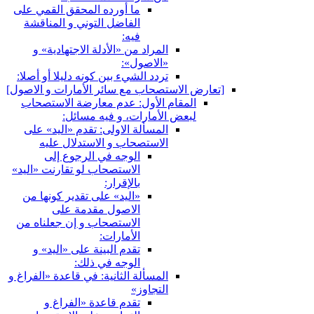
ما أورده المحقق القمي على
الفاضل التوني و المناقشة
فيه:
المراد من «الأدلة الاجتهادية» و
«الاصول»:
تردد الشي‏ء بين كونه دليلا أو أصلا:
[تعارض الاستصحاب مع سائر الأمارات و الاصول‏]
المقام الأول: عدم معارضة الاستصحاب
لبعض الأمارات، و فيه مسائل:
المسألة الاولى: تقدم «اليد» على
الاستصحاب و الاستدلال عليه
الوجه في الرجوع إلى
الاستصحاب لو تقارنت «اليد»
بالإقرار:
«اليد» على تقدير كونها من
الاصول مقدمة على
الاستصحاب و إن جعلناه من
الأمارات:
تقدم البينة على «اليد» و
الوجه في ذلك:
المسألة الثانية: في قاعدة «الفراغ و
التجاوز»
تقدم قاعدة «الفراغ و