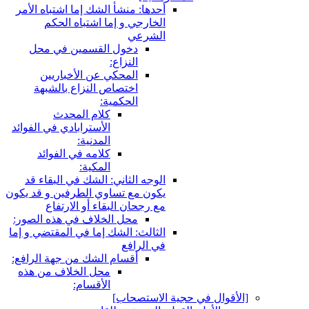
أحدها: منشأ الشك إما اشتباه الأمر
الخارجي و إما اشتباه الحكم
الشرعي
دخول القسمين في محل
النزاع:
المحكي عن الأخباريين
اختصاص النزاع بالشبهة
الحكمية:
كلام المحدث
الأسترابادي في الفوائد
المدنية:
كلامه في الفوائد
المكية:
الوجه الثاني: الشك في البقاء قد
يكون مع تساوي الطرفين و قد يكون
مع رجحان البقاء أو الارتفاع
محل الخلاف في هذه الصور:
الثالث: الشك إما في المقتضي و إما
في الرافع
أقسام الشك من جهة الرافع:
محل الخلاف من هذه
الأقسام:
[الأقوال في حجية الاستصحاب‏]