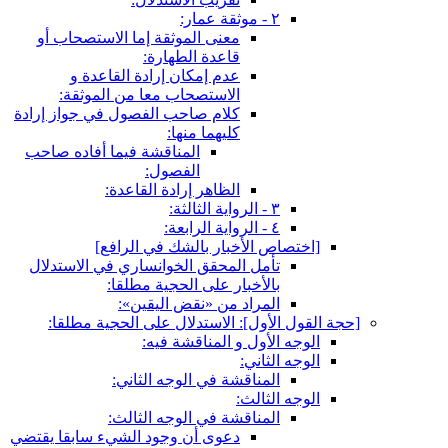
٢ - موثقة عمار:
معنى الموثقة إما الاستصحاب أو
قاعدة الطهارة:
عدم إمكان إرادة القاعدة و
الاستصحاب معا من الموثقة:
كلام صاحب الفصول في جواز إرادة
كليهما منها:
المناقشة فيما أفاده صاحب
الفصول:
الظاهر إرادة القاعدة:
٣ - الرواية الثالثة:
٤ - الرواية الرابعة:
[اختصاص الأخبار بالشك في الرافع‏]
تأمل المحقق الخوانساري في الاستدلال
بالأخبار على الحجية مطلقا:
المراد من «نقض اليقين»:
[حجة القول الأول‏]: الاستدلال على الحجية مطلقا:
الوجه الأول و المناقشة فيه:
الوجه الثاني:
المناقشة في الوجه الثاني:
الوجه الثالث:
المناقشة في الوجه الثالث:
دعوى أن وجود الشي‏ء سابقا يقتضي