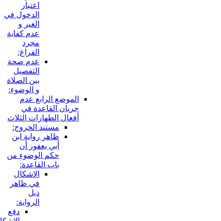
اعتبار
الدخول في
الغير و
عدم كفاية
مجرد
الفراغ:
عدم صحة
التفصيل
بين الصلاة
و الوضوء:
الموضع الرابع عدم
جريان القاعدة في
أفعال الطهارات الثلاث
مستند الخروج:
ظاهر رواية ابن
أبي يعفور أن
حكم الوضوء من
باب القاعدة:
الإشكال
في ظاهر
ذيل
الرواية:
دفع
الإشكال