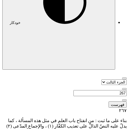
خودکار
فهرست
٢٦
ناء على ما ثبت : من انفتاح باب العلم في مثل هذه المسألة ، كما
دلّ عليه النصّ الدالّ على تعذيب الكفّار
(١)
، والإجماع المدّعى
(٢)