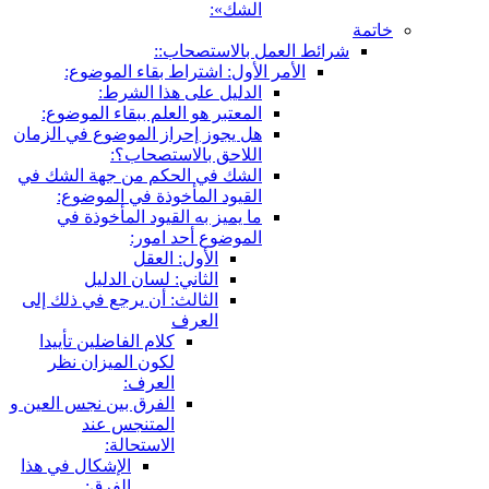
الشك»:
خاتمة
شرائط العمل بالاستصحاب::
الأمر الأول: اشتراط بقاء الموضوع:
الدليل على هذا الشرط:
المعتبر هو العلم ببقاء الموضوع:
هل يجوز إحراز الموضوع في الزمان
اللاحق بالاستصحاب؟:
الشك في الحكم من جهة الشك في
القيود المأخوذة في الموضوع:
ما يميز به القيود المأخوذة في
الموضوع أحد امور:
الأول: العقل
الثاني: لسان الدليل
الثالث: أن يرجع في ذلك إلى
العرف
كلام الفاضلين تأييدا
لكون الميزان نظر
العرف:
الفرق بين نجس العين و
المتنجس عند
الاستحالة:
الإشكال في هذا
الفرق: