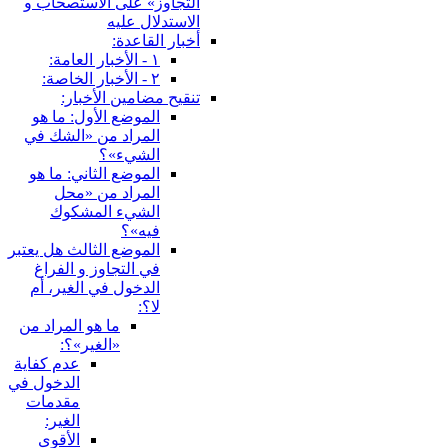
التجاوز» على الاستصحاب و
الاستدلال عليه
أخبار القاعدة:
١ - الأخبار العامة:
٢ - الأخبار الخاصة:
تنقيح مضامين الأخبار:
الموضع الأول: ما هو
المراد من «الشك في
الشي‏ء»؟
الموضع الثاني: ما هو
المراد من «محل
الشي‏ء المشكوك
فيه»؟
الموضع الثالث هل يعتبر
في التجاوز و الفراغ
الدخول في الغير، أم
لا؟:
ما هو المراد من
«الغير»؟:
عدم كفاية
الدخول في
مقدمات
الغير:
الأقوى