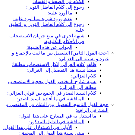
الكلام في الصحة و الفساد:
رجوع إلى كلام الفاضل التوني:
ما أورد عليه:
عدم ورود شي‏ء مما اورد عليه:
رجوع إلى كلام الفاضل التوني و التعليق
عليه:
شبهة اخرى في منع جريان الاستصحاب
في الأحكام التكليفية:
الجواب عن هذه الشبهة:
[حجة القول الثامن‏] التفصيل بين ما ثبت بالإجماع و
غيره و نسبته الى الغزالي:
ظاهر كلام الغزالي إنكار الاستصحاب مطلقا:
منشأ نسبة هذا التفصيل إلى الغزالي:
كلام الغزالي:
نسبة شارح المختصر القول بحجية الاستصحاب
مطلقا إلى الغزالي:
كلام السيد الصدر في الجمع بين قولي الغزالي:
المناقشة في ما أفاده السيد الصدر:
حجة القول التاسع: التفصيل بين الشك في المقتضي و
الشك في الرافع:
ما استدل به في المعارج على هذا القول:
المناقشة في الدليل المذكور:
الأولى في الاستدلال على هذا القول:
مبنى نسبة هذا القول إلى المحقق: