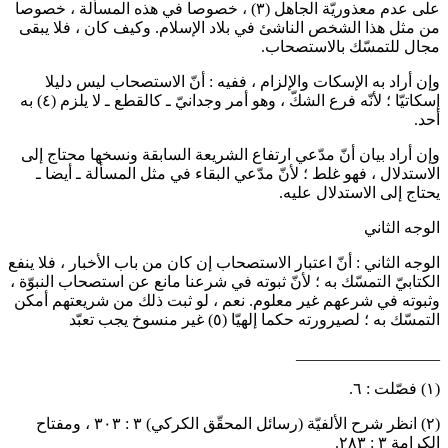
لى عدم معذوريّة الجاهل
(٣)
، خصوصا في هذه المسألة ، خصوصا
ن مثل هذا الشخص الناشئ في بلاد الإسلام. وكيف كان ، فلا يبقى
جال للتمسّك بالاستصحاب.
إن أراد به الإسكات والإلزام ، ففيه : أنّ الاستصحاب ليس دليلا
سكاتيّا ؛ لأنّه فرع الشكّ ، وهو أمر وجدانيّ ـ كالقطع ـ لا يلزم
(٤)
به
حد.
إن أراد بيان أنّ مدّعي ارتفاع الشريعة السابقة ونسخها محتاج إلى
لاستدلال ، فهو غلط ؛ لأنّ مدّعي البقاء في مثل المسألة ـ أيضا ـ
حتاج إلى الاستدلال عليه.
لوجه الثاني
لوجه الثاني : أنّ اعتبار الاستصحاب إن كان من باب الأخبار ، فلا ينفع
لكتابيّ التمسّك به ؛ لأنّ ثبوته في شرعنا مانع عن استصحاب النبوّة ،
ثبوته في شرعهم غير معلوم. نعم ، لو ثبت ذلك من شريعتهم أمكن
لتمسّك به ؛ لصيرورته حكما إلهيّا
(٥)
غير منسوخ يجب تعبّد
_________________
٦.
(٢) انظر شرح الألفيّة (رسائل المحقّق الكركي) ٣ : ٣٠٣ ، ومفتاح
كرامة ٣ : ٢٨٣.