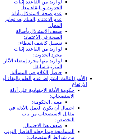
لو اريد من القاعدة إثبات
الحدوث و البقاء معا:
عدم صحة الاستدلال بأدلة
عدم الاعتناء بالشك بعد تجاوز
المحل:
ضعف الاستدلال بأصالة
الصحة في الاعتقاد:
تفصيل كاشف الغطاء:
لو اريد من القاعدة إثبات
مجرد الحدوث:
لو اريد منها مجرد إمضاء الآثار
المترتبة سابقا:
حاصل الكلام في المسألة:
[الأمر] الثالث: اشتراط عدم العلم بالبقاء أو
الارتفاع
حكومة الأدلة الاجتهادية على أدلة
الاستصحاب:
معنى الحكومة:
احتمال أن يكون العمل بالأدلة في
مقابل الاستصحاب من باب
التخصص:
ضعف هذا الاحتمال:
المسامحة فيما جعله الفاضل التوني
من شرائط الاستصحاب: