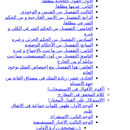
الأول: القول بالحجية مطلقا.
الثاني: عدمها مطلقا.
الثالث: التفصيل بين العدمي و الوجودي.
الرابع: التفصيل بين الامور الخارجية و بين الحكم
الشرعي مطلقا،
الخامس: التفصيل بين الحكم الشرعي الكلي و
غيره
السادس: التفصيل بين الحكم الجزئي و غيره
السابع: التفصيل بين الأحكام الوضعية
الثامن: التفصيل بين ما ثبت بالإجماع و غيره
التاسع: التفصيل بين كون المستصحب مما ثبت
بدليله أو من الخارج
العاشر: هذا التفصيل مع اختصاص الشك بوجود
الغاية
الحادي عشر: زيادة الشك في مصداق الغاية من
جهة الاشتباه
[أقوى الأقوال في الاستصحاب‏]
كلام المحقق في المعارج:
[الاستدلال على القول المختار]
الوجه الأول: ظهور كلمات جماعة في الاتفاق
عليه.
الوجه الثاني: الاستقراء:
الوجه الثالث: الأخبار المستفيضة
١ - صحيحة زرارة الاولى: