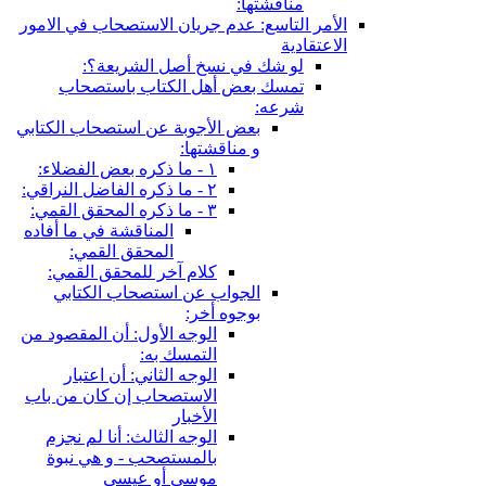
مناقشتها:
الأمر التاسع: عدم جريان الاستصحاب في الامور
الاعتقادية
لو شك في نسخ أصل الشريعة؟:
تمسك بعض أهل الكتاب باستصحاب
شرعه:
بعض الأجوبة عن استصحاب الكتابي
و مناقشتها:
١ - ما ذكره بعض الفضلاء:
٢ - ما ذكره الفاضل النراقي:
٣ - ما ذكره المحقق القمي:
المناقشة في ما أفاده
المحقق القمي:
كلام آخر للمحقق القمي:
الجواب عن استصحاب الكتابي
بوجوه أخر:
الوجه الأول: أن المقصود من
التمسك به:
الوجه الثاني: أن اعتبار
الاستصحاب إن كان من باب
الأخبار
الوجه الثالث: أنا لم نجزم
بالمستصحب - و هي نبوة
موسى أو عيسى