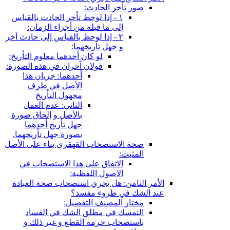
صور تأخر الحادث:
١ - إذا لوحظ تأخر الحادث بالقياس
إلى ما قبله من أجزاء الزمان:
٢ - إذا لوحظ بالقياس إلى حادث آخر
و جهل تأريخهما:
لو كان أحدهما معلوم التأريخ:
قولان آخران في هذه الصورة:
أحدهما: جريان هذا
الأصل في طرف
مجهول التأريخ
الثاني: عدم العمل
بالأصل و إلحاق صورة
جهل تأريخ أحدهما
بصورة جهل تأريخهما.
صحة الاستصحاب القهقرى بناء على الأصل
المثبت:
الاتفاق على هذا الاستصحاب في
الاصول اللفظية:
الأمر الثامن: هل يجري استصحاب صحة العبادة
عند الشك في طروء مفسد؟
مختار المصنف التفصيل:
التمسك في مطلق الشك في الفساد
باستصحاب حرمة القطع و غير ذلك و