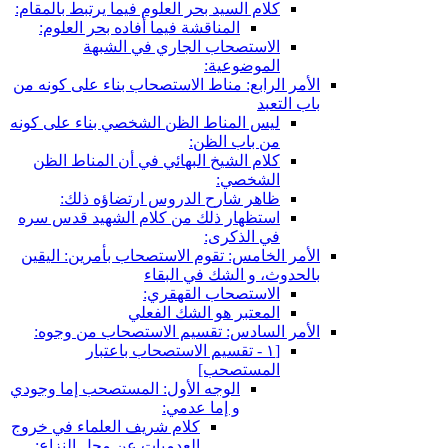
كلام السيد بحر العلوم فيما يرتبط بالمقام:
المناقشة فيما أفاده بحر العلوم:
الاستصحاب الجاري في الشبهة
الموضوعية:
الأمر الرابع: مناط الاستصحاب بناء على كونه من
باب التعبد
ليس المناط الظن الشخصي بناء على كونه
من باب الظن:
كلام الشيخ البهائي في أن المناط الظن
الشخصي:
ظاهر شارح الدروس ارتضاؤه ذلك:
استظهار ذلك من كلام الشهيد قدس سره
في الذكرى:
الأمر الخامس: تقوم الاستصحاب بأمرين: اليقين
بالحدوث، و الشك في البقاء
الاستصحاب القهقري:
المعتبر هو الشك الفعلي
الأمر السادس: تقسيم الاستصحاب من وجوه:
[١ - تقسيم الاستصحاب باعتبار
المستصحب‏]
الوجه الأول: المستصحب إما وجودي
و إما عدمي:
كلام شريف العلماء في خروج
العدميات عن محل النزاع: