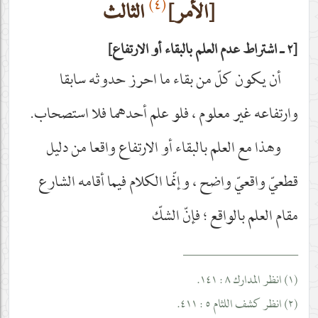
(٤)
[الأمر]
الثالث
٢ ـ اشتراط عدم العلم بالبقاء أو الارتفاع
أن يكون كلّ من بقاء ما احرز حدوثه سابقا
وارتفاعه غير معلوم ، فلو علم أحدهما فلا استصحاب.
وهذا مع العلم بالبقاء أو الارتفاع واقعا من دليل
قطعيّ واقعيّ واضح ، وإنّما الكلام فيما أقامه الشارع
مقام العلم بالواقع ؛ فإنّ الشكّ
__________________
(١) انظر المدارك ٨ : ١٤١.
(٢) انظر كشف اللثام ٥ : ٤١١.