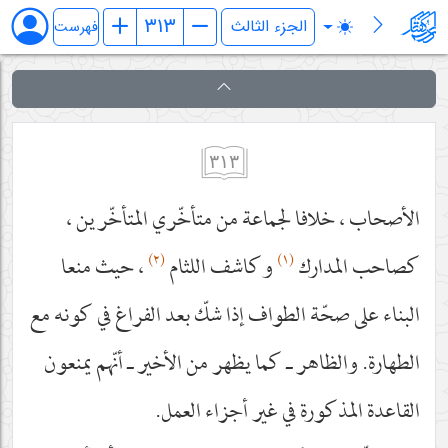
فرائد الاصول (رسائل)
فهرست
٣١٣
الأصحاب ، خلافا لجماعة من متأخّري المتأخّرين ،
(٢)
(١)
كصاحب المدارك
وكاشف اللثام
، حيث منعا
البناء على صحّة الطواف إذا شكّ بعد الفراغ في كونه مع
الطهارة. والظاهر ـ كما يظهر من الأخير ـ أنّهم يمنعون
القاعدة المذكورة في غير أجزاء العمل.