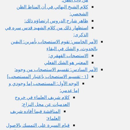
كلام الشيخ البهائي في أن المناط الظن
الشخصي:
ظاهر شارح الدروس ارتضاؤه ذلك:
استظهار ذلك من كلام الشهيد قدس سره في
الذكرى:
الأمر الخامس: تقوم الاستصحاب بأمرين: اليقين
بالحدوث، و الشك في البقاء
الاستصحاب القهقري:
المعتبر هو الشك الفعلي
الأمر السادس: تقسيم الاستصحاب من وجوه:
[١ - تقسيم الاستصحاب باعتبار المستصحب‏]
الوجه الأول: المستصحب إما وجودي و
إما عدمي:
كلام شريف العلماء في خروج
العدميات عن محل النزاع:
المناقشة فيما أفاده شريف
العلماء:
قيام السيرة على التمسك بالاصول