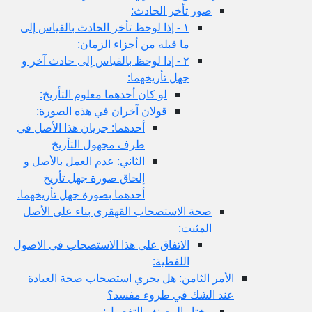
صور تأخر الحادث:
١ - إذا لوحظ تأخر الحادث بالقياس إلى
ما قبله من أجزاء الزمان:
٢ - إذا لوحظ بالقياس إلى حادث آخر و
جهل تأريخهما:
لو كان أحدهما معلوم التأريخ:
قولان آخران في هذه الصورة:
أحدهما: جريان هذا الأصل في
طرف مجهول التأريخ
الثاني: عدم العمل بالأصل و
إلحاق صورة جهل تأريخ
أحدهما بصورة جهل تأريخهما.
صحة الاستصحاب القهقرى بناء على الأصل
المثبت:
الاتفاق على هذا الاستصحاب في الاصول
اللفظية:
الأمر الثامن: هل يجري استصحاب صحة العبادة
عند الشك في طروء مفسد؟
مختار المصنف التفصيل: