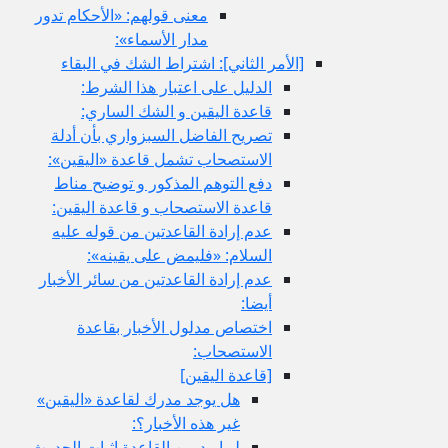
معنى قولهم: «الأحكام تدور
مدار الأسماء»:
[الأمر الثاني‏]: اشتراط الشك في البقاء
الدليل على اعتبار هذا الشرط:
قاعدة اليقين و الشك الساري:
تصريح الفاضل السبزواري بأن أدلة
الاستصحاب تشمل قاعدة «اليقين»:
دفع التوهم المذكور و توضيح مناط
قاعدة الاستصحاب و قاعدة اليقين:
عدم إرادة القاعدتين من قوله عليه
السلام: «فليمض على يقينه»:
عدم إرادة القاعدتين من سائر الأخبار
أيضا:
اختصاص مدلول الأخبار بقاعدة
الاستصحاب:
[قاعدة اليقين‏]
هل يوجد مدرك لقاعدة «اليقين»
غير هذه الأخبار؟:
لو اريد من القاعدة إثبات الحدوث و