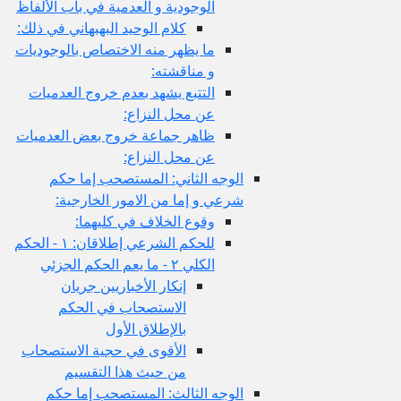
الوجودية و العدمية في باب الألفاظ
كلام الوحيد البهبهاني في ذلك:
ما يظهر منه الاختصاص بالوجوديات
و مناقشته:
التتبع يشهد بعدم خروج العدميات
عن محل النزاع:
ظاهر جماعة خروج بعض العدميات
عن محل النزاع:
الوجه الثاني: المستصحب إما حكم
شرعي و إما من الامور الخارجية:
وقوع الخلاف في كليهما:
للحكم الشرعي إطلاقان: ١ - الحكم
الكلي ٢ - ما يعم الحكم الجزئي
إنكار الأخباريين جريان
الاستصحاب في الحكم
بالإطلاق الأول
الأقوى في حجية الاستصحاب
من حيث هذا التقسيم
الوجه الثالث: المستصحب إما حكم