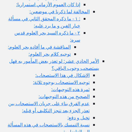
إذا كان العموم الأزماني استمراريا:
المخالفة لما ذكرنا في موضعين:
: ١ - ما ذكره المحقق الثاني في مسألة
خيار الغبن و ما يرد عليه:
٢ - ما ذكره السيد بحر العلوم قدس
سره:
المناقشة في ما أفاده بحر العلوم:
توجيه كلام بحر العلوم:
الأمر الحادي عشر: لو تعذر بعض المأمور به فهل
يستصحب وجوب الباقي؟
الإشكال في هذا الاستصحاب:
توجيه الاستصحاب بوجوه ثلاثة:
ثمرة هذه التوجيهات:
الصحيح من هذه التوجيهات:
عدم الفرق بناء على جريان الاستصحاب بين
تعذر الجزء بعد تنجز التكليف أو قبله:
تخيل و دفع:
نسبة التمسك بالاستصحاب في هذه المسألة
إلى الفاضلين: