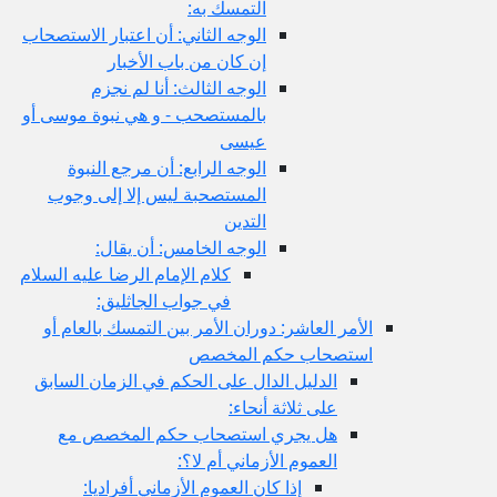
التمسك به:
الوجه الثاني: أن اعتبار الاستصحاب
إن كان من باب الأخبار
الوجه الثالث: أنا لم نجزم
بالمستصحب - و هي نبوة موسى أو
عيسى
الوجه الرابع: أن مرجع النبوة
المستصحبة ليس إلا إلى وجوب
التدين
الوجه الخامس: أن يقال:
كلام الإمام الرضا عليه السلام
في جواب الجاثليق:
الأمر العاشر: دوران الأمر بين التمسك بالعام أو
استصحاب حكم المخصص
الدليل الدال على الحكم في الزمان السابق
على ثلاثة أنحاء:
هل يجري استصحاب حكم المخصص مع
العموم الأزماني أم لا؟:
إذا كان العموم الأزماني أفراديا: