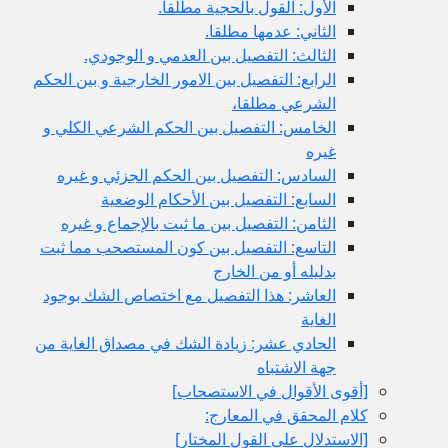
الأول: القول بالحجية مطلقا.
الثاني: عدمها مطلقا.
الثالث: التفصيل بين العدمي و الوجودي.
الرابع: التفصيل بين الامور الخارجية و بين الحكم
الشرعي مطلقا،
الخامس: التفصيل بين الحكم الشرعي الكلي و
غيره
السادس: التفصيل بين الحكم الجزئي و غيره
السابع: التفصيل بين الأحكام الوضعية
الثامن: التفصيل بين ما ثبت بالإجماع و غيره
التاسع: التفصيل بين كون المستصحب مما ثبت
بدليله أو من الخارج
العاشر: هذا التفصيل مع اختصاص الشك بوجود
الغاية
الحادي عشر: زيادة الشك في مصداق الغاية من
جهة الاشتباه
[أقوى الأقوال في الاستصحاب‏]
كلام المحقق في المعارج:
[الاستدلال على القول المختار]