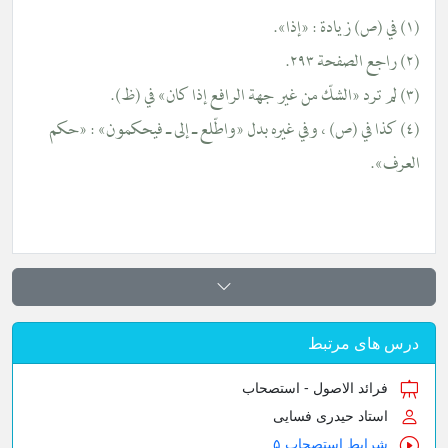
(١) في (ص) زيادة : «إذا».
(٢) راجع الصفحة ٢٩٣.
(٣) لم ترد «الشكّ من غير جهة الرافع إذا كان» في (ظ).
(٤) كذا في (ص) ، وفي غيره بدل «واطّلع ـ إلى ـ فيحكمون» : «حكم
العرف».
درس های مرتبط
فرائد الاصول - استصحاب
استاد حیدری فسایی
شرایط استصحاب ۵