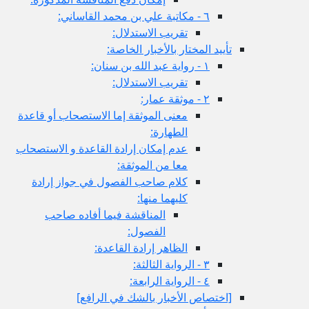
٦ - مكاتبة علي بن محمد القاساني:
تقريب الاستدلال:
تأييد المختار بالأخبار الخاصة:
١ - رواية عبد الله بن سنان:
تقريب الاستدلال:
٢ - موثقة عمار:
معنى الموثقة إما الاستصحاب أو قاعدة
الطهارة:
عدم إمكان إرادة القاعدة و الاستصحاب
معا من الموثقة:
كلام صاحب الفصول في جواز إرادة
كليهما منها:
المناقشة فيما أفاده صاحب
الفصول:
الظاهر إرادة القاعدة:
٣ - الرواية الثالثة:
٤ - الرواية الرابعة:
[اختصاص الأخبار بالشك في الرافع‏]