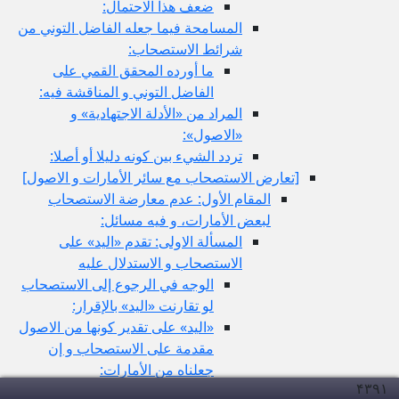
ضعف هذا الاحتمال:
المسامحة فيما جعله الفاضل التوني من
شرائط الاستصحاب:
ما أورده المحقق القمي على
الفاضل التوني و المناقشة فيه:
المراد من «الأدلة الاجتهادية» و
«الاصول»:
تردد الشي‏ء بين كونه دليلا أو أصلا:
[تعارض الاستصحاب مع سائر الأمارات و الاصول‏]
المقام الأول: عدم معارضة الاستصحاب
لبعض الأمارات، و فيه مسائل:
المسألة الاولى: تقدم «اليد» على
الاستصحاب و الاستدلال عليه
الوجه في الرجوع إلى الاستصحاب
لو تقارنت «اليد» بالإقرار:
«اليد» على تقدير كونها من الاصول
مقدمة على الاستصحاب و إن
جعلناه من الأمارات:
۴۳۹
۱
تقدم البينة على «اليد» و الوجه في