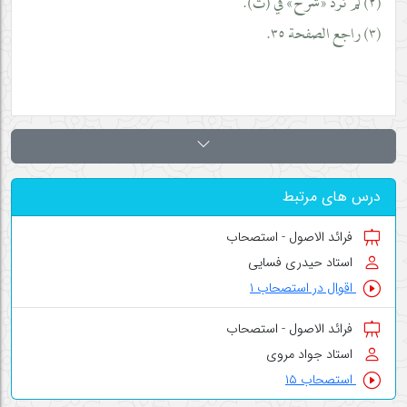
(٢) لم ترد «شرح» في (ت).
(٣) راجع الصفحة ٣٥.
درس های مرتبط
فرائد الاصول - استصحاب
استاد حیدری فسایی
اقوال در استصحاب ۱
فرائد الاصول - استصحاب
استاد جواد مروی
استصحاب ۱۵