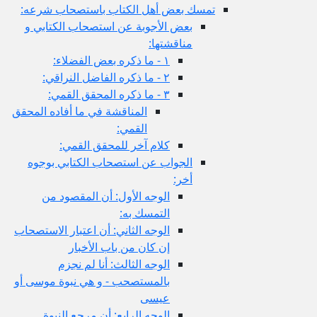
تمسك بعض أهل الكتاب باستصحاب شرعه:
بعض الأجوبة عن استصحاب الكتابي و
مناقشتها:
١ - ما ذكره بعض الفضلاء:
٢ - ما ذكره الفاضل النراقي:
٣ - ما ذكره المحقق القمي:
المناقشة في ما أفاده المحقق
القمي:
كلام آخر للمحقق القمي:
الجواب عن استصحاب الكتابي بوجوه
أخر:
الوجه الأول: أن المقصود من
التمسك به:
الوجه الثاني: أن اعتبار الاستصحاب
إن كان من باب الأخبار
الوجه الثالث: أنا لم نجزم
بالمستصحب - و هي نبوة موسى أو
عيسى
الوجه الرابع: أن مرجع النبوة