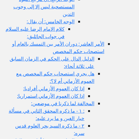
المستصحبة ليس إلا إلى وجوب
التدين
الوجه الخامس: أن يقال:
كلام الإمام الرضا عليه السلام
في جواب الجاثليق:
الأمر العاشر: دوران الأمر بين التمسك بالعام أو
استصحاب حكم المخصص
الدليل الدال على الحكم في الزمان السابق
على ثلاثة أنحاء:
هل يجري استصحاب حكم المخصص مع
العموم الأزماني أم لا؟:
إذا كان العموم الأزماني أفراديا:
إذا كان العموم الأزماني استمراريا:
المخالفة لما ذكرنا في موضعين:
: ١ - ما ذكره المحقق الثاني في مسألة
خيار الغبن و ما يرد عليه:
٢ - ما ذكره السيد بحر العلوم قدس
سره: