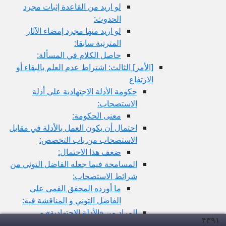
لو اريد من القاعدة إثبات مجرد
الحدوث:
لو اريد منها مجرد إمضاء الآثار
المترتبة سابقا:
حاصل الكلام في المسألة:
[الأمر] الثالث: اشتراط عدم العلم بالبقاء أو
الارتفاع
حكومة الأدلة الاجتهادية على أدلة
الاستصحاب:
معنى الحكومة:
احتمال أن يكون العمل بالأدلة في مقابل
الاستصحاب من باب التخصص:
ضعف هذا الاحتمال:
المسامحة فيما جعله الفاضل التوني من
شرائط الاستصحاب:
ما أورده المحقق القمي على
الفاضل التوني و المناقشة فيه:
المراد من «الأدلة الاجتهادية» و
۴۳۹
۱
«الاصول»: