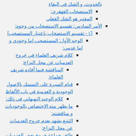
بالحدوث، و الشك في البقاء
الاستصحاب القهقري:
المعتبر هو الشك الفعلي
الأمر السادس: تقسيم الاستصحاب من وجوه:
[١ - تقسيم الاستصحاب باعتبار المستصحب‏]
الوجه الأول: المستصحب إما وجودي و
إما عدمي:
كلام شريف العلماء في خروج
العدميات عن محل النزاع:
المناقشة فيما أفاده شريف
العلماء:
قيام السيرة على التمسك بالاصول
الوجودية و العدمية في باب الألفاظ
كلام الوحيد البهبهاني في ذلك:
ما يظهر منه الاختصاص بالوجوديات
و مناقشته:
التتبع يشهد بعدم خروج العدميات
عن محل النزاع:
ظاهر جماعة خروج بعض العدميات