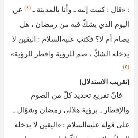
(٤)
: «قال : كتبت إليه ـ وأنا بالمدينة ـ
عن
اليوم الذي يشكّ فيه من رمضان ، هل
يصام أم لا؟ فكتب
عليه‌السلام
: اليقين لا
يدخله الشكّ ، صم للرؤية وافطر للرؤية»
(٥)
.
تقريب الاستدلال
فإنّ تفريع تحديد كلّ من الصوم
والإفطار ـ برؤية هلالي رمضان وشوّال ـ
على قوله
عليه‌السلام
: «اليقين لا يدخله