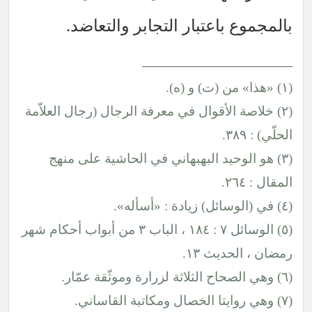
بالمجموع باعتبار التجابر والتعاضد.
__________________
(١) «هذا» من (ت) و (ه).
(٢) خلاصة الأقوال في معرفة الرجال (رجال العلاّمة
الحلّي) : ٣٨٩.
(٣) هو الوحيد البهبهاني في الحاشية على منهج
المقال : ٢٦٤.
(٤) في (الوسائل) زيادة : «أسأله».
(٥) الوسائل ٧ : ١٨٤ ، الباب ٣ من أبواب أحكام شهر
رمضان ، الحديث ١٣.
(٦) وهي الصحاح الثلاثة لزرارة وموثّقة عمّار.
(٧) وهي روايتا الخصال ومكاتبة القاساني.