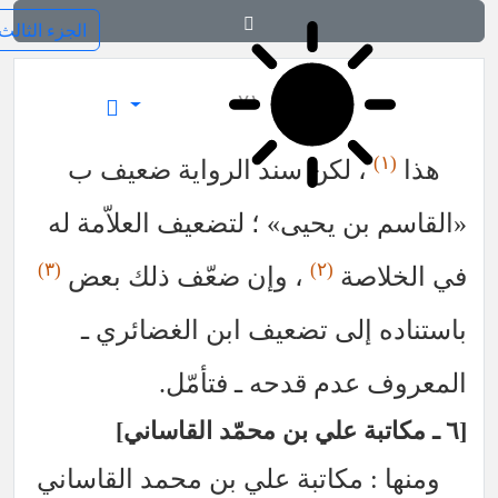
فرائد الاصول (رسائل)
٧١
(١)
هذا
، لكن سند الرواية ضعيف ب
«القاسم بن يحيى» ؛ لتضعيف العلاّمة له
(٣)
(٢)
في الخلاصة
، وإن ضعّف ذلك بعض
باستناده إلى تضعيف ابن الغضائري ـ
المعروف عدم قدحه ـ فتأمّل.
٦ ـ مكاتبة علي بن محمّد القاساني
ومنها : مكاتبة علي بن محمد القاساني