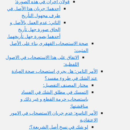
قولان آخران في هذه الصورة:
أحدهما: جريان هذا الأصل في
طرف مجهول التأريخ
الثاني: عدم العمل بالأصل و
إلحاق صورة جهل تأريخ
أحدهما بصورة جهل تأريخهما.
صحة الاستصحاب القهقرى بناء على الأصل
المثبت:
الاتفاق على هذا الاستصحاب في الاصول
اللفظية:
الأمر الثامن: هل يجري استصحاب صحة العبادة
عند الشك في طروء مفسد؟
مختار المصنف التفصيل:
التمسك في مطلق الشك في الفساد
باستصحاب حرمة القطع و غير ذلك و
مناقشتها:
الأمر التاسع: عدم جريان الاستصحاب في الامور
الاعتقادية
لو شك في نسخ أصل الشريعة؟: