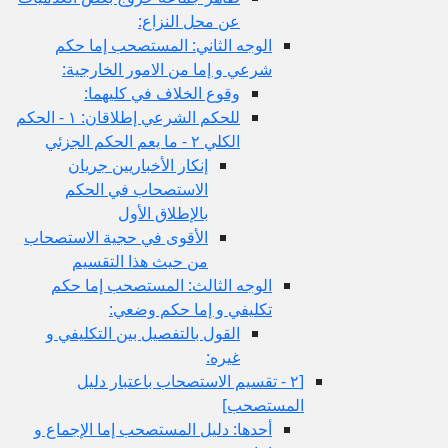
عن محل النزاع:
الوجه الثاني: المستصحب إما حكم
شرعي و إما من الامور الخارجية:
وقوع الخلاف في كليهما:
للحكم الشرعي إطلاقان: ١ - الحكم
الكلي ٢ - ما يعم الحكم الجزئي
إنكار الأخباريين جريان
الاستصحاب في الحكم
بالإطلاق الأول
الأقوى في حجية الاستصحاب
من حيث هذا التقسيم
الوجه الثالث: المستصحب إما حكم
تكليفي و إما حكم وضعي:
القول بالتفصيل بين التكليفي و
غيره:
[٢ - تقسيم الاستصحاب باعتبار دليل
المستصحب‏]
أحدها: دليل المستصحب إما الإجماع و