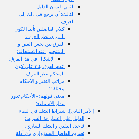
الثاني: لسان الدليل
الثالث: أن يرجع في ذلك إلى
العرف
كلام الفاضلين تأييدا لكون
الميزان نظر العرف:
الفرق بين نجس العين و
المتنجس عند الاستحالة:
الإشكال في هذا الفرق:
عدم الفرق بناء على كون
المحكم نظر العرف:
مراتب التغير و الأحكام
مختلفة:
معنى قولهم: «الأحكام تدور
مدار الأسماء»:
[الأمر الثاني‏]: اشتراط الشك في البقاء
الدليل على اعتبار هذا الشرط:
قاعدة اليقين و الشك الساري:
تصريح الفاضل السبزواري بأن أدلة