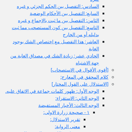
السادس: التفصيل بين الحكم الجزئي و غيره
السابع: التفصيل بين الأحكام الوضعية
الثامن: التفصيل بين ما ثبت بالإجماع و غيره
التاسع: التفصيل بين كون المستصحب مما ثبت
بدليله أو من الخارج
العاشر: هذا التفصيل مع اختصاص الشك بوجود
الغاية
الحادي عشر: زيادة الشك في مصداق الغاية من
جهة الاشتباه
[أقوى الأقوال في الاستصحاب‏]
كلام المحقق في المعارج:
[الاستدلال على القول المختار]
الوجه الأول: ظهور كلمات جماعة في الاتفاق عليه.
الوجه الثاني: الاستقراء:
الوجه الثالث: الأخبار المستفيضة
١ - صحيحة زرارة الاولى:
تقرير الاستدلال:
معنى الرواية: