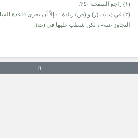
(١) راجع الصفحة ٣٤٠.
(٢) في (ت) ، (ر) و (ص) زيادة : «إلاّ أن يجري قاعدة ال
التجاوز عنه» ، لكن شطب عليها في (ت).