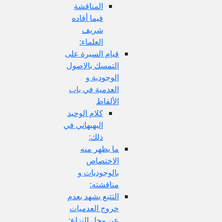
المناقشة
فيما أفاده
شريف
العلماء:
قيام السيرة على
التمسك بالاصول
الوجودية و
العدمية في باب
الألفاظ
كلام الوحيد
البهبهاني في
ذلك:
ما يظهر منه
الاختصاص
بالوجوديات و
مناقشته:
التتبع يشهد بعدم
خروج العدميات
عن محل النزاع: