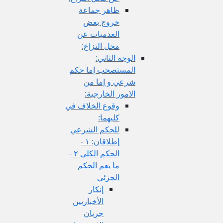
ظاهر جماعة
خروج بعض
العدميات عن
محل النزاع:
الوجه الثاني:
المستصحب إما حكم
شرعي و إما من
الامور الخارجية:
وقوع الخلاف في
كليهما:
للحكم الشرعي
إطلاقان: ١ -
الحكم الكلي ٢ -
ما يعم الحكم
الجزئي
إنكار
الأخباريين
جريان