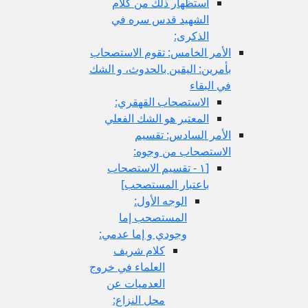
استظهار ذلك من كلام
الشهيد قدس سره في
الذكرى:
الأمر الخامس: تقوم الاستصحاب
بأمرين: اليقين بالحدوث، و الشك
في البقاء
الاستصحاب القهقري:
المعتبر هو الشك الفعلي
الأمر السادس: تقسيم
الاستصحاب من وجوه:
[١ - تقسيم الاستصحاب
باعتبار المستصحب‏]
الوجه الأول:
المستصحب إما
وجودي و إما عدمي:
كلام شريف
العلماء في خروج
العدميات عن
محل النزاع: