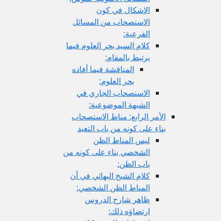
الإشكال في كون
الاستصحاب من المسائل
الفرعية:
كلام السيد بحر العلوم فيما
يرتبط بالمقام:
المناقشة فيما أفاده
بحر العلوم:
الاستصحاب الجاري في
الشبهة الموضوعية:
الأمر الرابع: مناط الاستصحاب
بناء على كونه من باب التعبد
ليس المناط الظن
الشخصي بناء على كونه من
باب الظن:
كلام الشيخ البهائي في أن
المناط الظن الشخصي:
ظاهر شارح الدروس
ارتضاؤه ذلك: