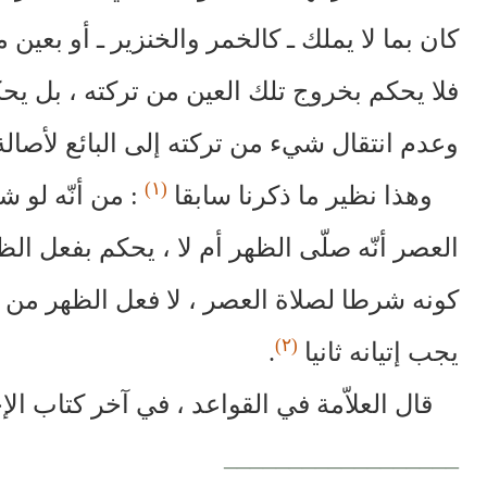
كان بما لا يملك ـ كالخمر والخنزير ـ أو بعين م
فلا يحكم بخروج تلك العين من تركته ، بل يح
وعدم انتقال شيء من تركته إلى البائع لأصالة
(١)
وهذا نظير ما ذكرنا سابقا
: من أنّه لو ش
العصر أنّه صلّى الظهر أم لا ، يحكم بفعل ا
كونه شرطا لصلاة العصر ، لا فعل الظهر من ح
(٢)
يجب إتيانه ثانيا
.
قال العلاّمة في القواعد ، في آخر كتاب الإج
__________________