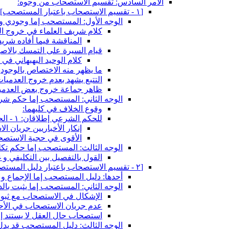
الأمر السادس: تقسيم الاستصحاب من وجوه:
[١ - تقسيم الاستصحاب باعتبار المستصحب‏]
الوجه الأول: المستصحب إما وجودي و 
كلام شريف العلماء في خروج ال
المناقشة فيما أفاده شريف
قيام السيرة على التمسك بالاصو
كلام الوحيد البهبهاني في 
ما يظهر منه الاختصاص بالوجودي
التتبع يشهد بعدم خروج العدميا
ظاهر جماعة خروج بعض العدميا
الوجه الثاني: المستصحب إما حكم شرع
وقوع الخلاف في كليهما:
للحكم الشرعي إطلاقان: ١ - الحكم الكلي ٢ - ما يعم الحكم الجزئي
إنكار الأخباريين جريان ا
الأقوى في حجية الاستصح
الوجه الثالث: المستصحب إما حكم تك
القول بالتفصيل بين التكليفي و غ
[٢ - تقسيم الاستصحاب باعتبار دليل المستصحب‏]
أحدها: دليل المستصحب إما الإجماع و إ
الوجه الثاني: المستصحب إما يثبت بالد
الإشكال في الاستصحاب مع ثبوت
عدم جريان الاستصحاب في الأحكام
استصحاب حال العقل لا يستند إل
الوجه الثالث: دليل المستصحب قد يدل 