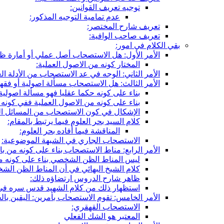
توجيه تعريف القوانين:
عدم تمامية التوجيه المذكور:
تعريف شارح المختصر:
تعريف صاحب الوافية:
بقي الكلام في امور:
الأمر الأول: هل الاستصحاب أصل عملي أو أمارة ظ
المختار كونه من الاصول العملية:
الأمر الثاني: الوجه في عد الاستصحاب من الأدلة الع
الأمر الثالث: هل الاستصحاب مسألة اصولية أو فقه
بناء على كونه حكما عقليا فهو مسألة اصولية
بناء على كونه من الاصول العملية ففي كونه
الإشكال في كون الاستصحاب من المسائل ال
كلام السيد بحر العلوم فيما يرتبط بالمقام:
المناقشة فيما أفاده بحر العلوم:
الاستصحاب الجاري في الشبهة الموضوعية:
الأمر الرابع: مناط الاستصحاب بناء على كونه من با
ليس المناط الظن الشخصي بناء على كونه م
كلام الشيخ البهائي في أن المناط الظن الش
ظاهر شارح الدروس ارتضاؤه ذلك:
استظهار ذلك من كلام الشهيد قدس سره في
الأمر الخامس: تقوم الاستصحاب بأمرين: اليقين بال
الاستصحاب القهقري:
المعتبر هو الشك الفعلي