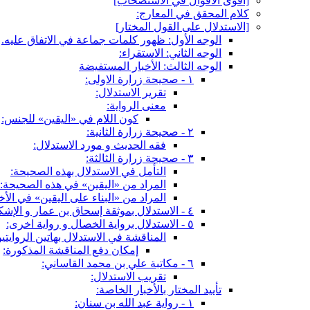
[أقوى الأقوال في الاستصحاب‏]
كلام المحقق في المعارج:
[الاستدلال على القول المختار]
الوجه الأول: ظهور كلمات جماعة في الاتفاق عليه.
الوجه الثاني: الاستقراء:
الوجه الثالث: الأخبار المستفيضة
١ - صحيحة زرارة الاولى:
تقرير الاستدلال:
معنى الرواية:
كون اللام في «اليقين» للجنس:
٢ - صحيحة زرارة الثانية:
فقه الحديث و مورد الاستدلال:
٣ - صحيحة زرارة الثالثة:
التأمل في الاستدلال بهذه الصحيحة:
المراد من «اليقين» في هذه الصحيحة:
المراد من «البناء على اليقين» في الأخب
٤ - الاستدلال بموثقة إسحاق بن عمار و الإشكال فيه:
٥ - الاستدلال برواية الخصال و رواية اخرى:
المناقشة في الاستدلال بهاتين الروايتي
إمكان دفع المناقشة المذكورة:
٦ - مكاتبة علي بن محمد القاساني:
تقريب الاستدلال:
تأييد المختار بالأخبار الخاصة:
١ - رواية عبد الله بن سنان: