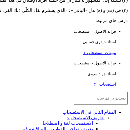
(٢) نسبته إلى المشهور باعتبار أنّ من جملة أفراد الإطلاق في هذا القسم هو الشكّ في المقتضي ، والمصنّف لا يقول بحجيّة الاستصحاب فيه.
(٣) في (ت) و (ه) بدل «الباقي» : «الذي يستلزم بقاء الكلّي ذلك الفرد في الواقع».
درس های مرتبط
فرائد الاصول - استصحاب
استاد حیدری فسایی
تنبیهات استصحاب ۱
فرائد الاصول - استصحاب
استاد جواد مروی
استصحاب ۳۰
المقام الثاني في الاستصحاب
تعاريف الاستصحاب:
الاستصحاب لغة و اصطلاحا
تعريف صاحب القوانين و المناقشة فيه: