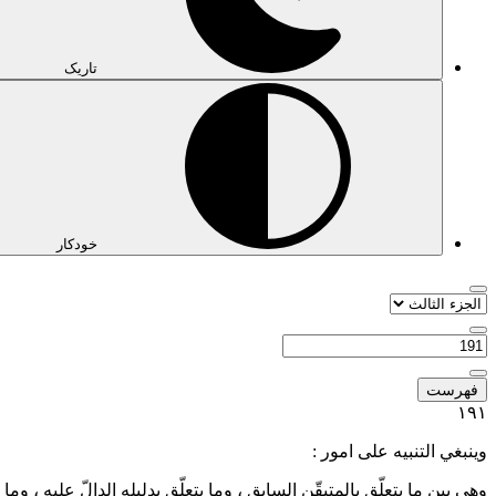
تاریک
خودکار
فهرست
١٩١
وينبغي التنبيه على امور :
وهي بين ما يتعلّق بالمتيقّن السابق ، وما يتعلّق بدليله الدالّ عليه ، وما 