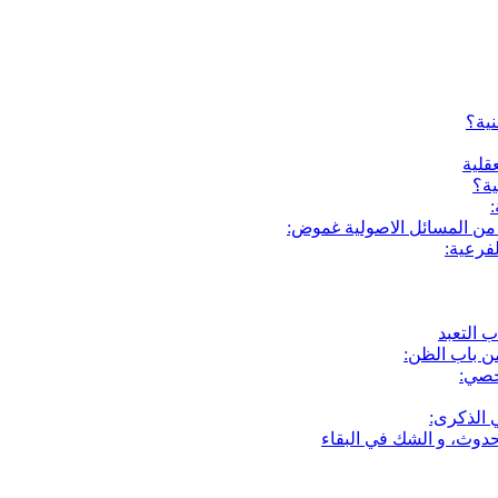
نية؟
قلية
ية؟
:
 من المسائل الاصولية غموض:
فرعية:
ب التعبد
ن باب الظن:
خصي:
 الذكرى:
حدوث، و الشك في البقاء