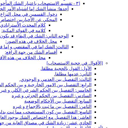
[٣ - تقسيم الاستصحاب باعتبار الشك المأخوذ فيه‏]
أحدها: منشأ الشك إما اشتباه الأمر ال
دخول القسمين في محل النزاع:
المحكي عن الأخباريين اختصاص ا
كلام المحدث الأسترابادي ف
كلامه في الفوائد المكية:
الوجه الثاني: الشك في البقاء قد يكون
محل الخلاف في هذه الصور:
الثالث: الشك إما في المقتضي و إما ف
أقسام الشك من جهة الرافع:
محل الخلاف من هذه الأق
[الأقوال في حجية الاستصحاب‏]
الأول: القول بالحجية مطلقا.
الثاني: عدمها مطلقا.
الثالث: التفصيل بين العدمي و الوجودي.
الرابع: التفصيل بين الامور الخارجية و بين الحكم 
الخامس: التفصيل بين الحكم الشرعي الكلي و غيره
السادس: التفصيل بين الحكم الجزئي و غيره
السابع: التفصيل بين الأحكام الوضعية
الثامن: التفصيل بين ما ثبت بالإجماع و غيره
التاسع: التفصيل بين كون المستصحب مما ثبت بدليل
العاشر: هذا التفصيل مع اختصاص الشك بوجود الغاي
الحادي عشر: زيادة الشك في مصداق الغاية من جهة