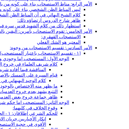
الأمر الرابع: مناط الاستصحاب بناء على كونه من با
ليس المناط الظن الشخصي بناء على كونه م
كلام الشيخ البهائي في أن المناط الظن الش
ظاهر شارح الدروس ارتضاؤه ذلك:
استظهار ذلك من كلام الشهيد قدس سره في
الأمر الخامس: تقوم الاستصحاب بأمرين: اليقين بال
الاستصحاب القهقري:
المعتبر هو الشك الفعلي
الأمر السادس: تقسيم الاستصحاب من وجوه:
[١ - تقسيم الاستصحاب باعتبار المستصحب‏]
الوجه الأول: المستصحب إما وجودي و 
كلام شريف العلماء في خروج ال
المناقشة فيما أفاده شريف
قيام السيرة على التمسك بالاصو
كلام الوحيد البهبهاني في 
ما يظهر منه الاختصاص بالوجودي
التتبع يشهد بعدم خروج العدميا
ظاهر جماعة خروج بعض العدميا
الوجه الثاني: المستصحب إما حكم شرع
وقوع الخلاف في كليهما:
للحكم الشرعي إطلاقان: ١ - الحكم الكلي ٢ - ما يعم الحكم الجزئي
إنكار الأخباريين جريان ا
الأقوى في حجية الاستصح