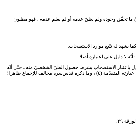
ّ ما تحقّق وجوده ولم يظنّ عدمه أو لم يعلم عدمه ، فهو مظنون
ما يشهد له تتّبع موارد الاستصحاب.
أنّه لا دليل على اعتباره أصلا.
القول باعتبار الاستصحاب بشرط حصول الظنّ الشخصيّ منه ـ حتّى أنّه
بارته المتقدّمة
(٤)
، وما ذكره
قدس‌سره
مخالف للإجماع ظاهرا ؛