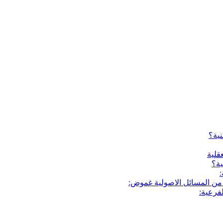
نية؟
قلية
ية؟
:
 من المسائل الاصولية غموض:
فرعية: