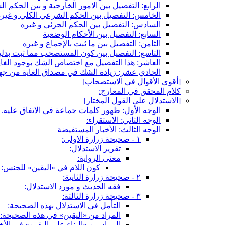
الرابع: التفصيل بين الامور الخارجية و بين الحكم 
الخامس: التفصيل بين الحكم الشرعي الكلي و غيره
السادس: التفصيل بين الحكم الجزئي و غيره
السابع: التفصيل بين الأحكام الوضعية
الثامن: التفصيل بين ما ثبت بالإجماع و غيره
التاسع: التفصيل بين كون المستصحب مما ثبت بدليل
العاشر: هذا التفصيل مع اختصاص الشك بوجود الغاي
الحادي عشر: زيادة الشك في مصداق الغاية من جهة
[أقوى الأقوال في الاستصحاب‏]
كلام المحقق في المعارج:
[الاستدلال على القول المختار]
الوجه الأول: ظهور كلمات جماعة في الاتفاق عليه.
الوجه الثاني: الاستقراء:
الوجه الثالث: الأخبار المستفيضة
١ - صحيحة زرارة الاولى:
تقرير الاستدلال:
معنى الرواية:
كون اللام في «اليقين» للجنس:
٢ - صحيحة زرارة الثانية:
فقه الحديث و مورد الاستدلال:
٣ - صحيحة زرارة الثالثة:
التأمل في الاستدلال بهذه الصحيحة:
المراد من «اليقين» في هذه الصحيحة:
المراد من «البناء على اليقين» في الأخب