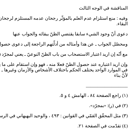
المناقشة في الوجه الثالث
وفيه : منع استلزام عدم العلم بالمؤثّر رجحان عدمه المستلزم لرجحان 
البقاء.
دعوى أنّ وجود الشيء سابقا يقتضي الظنّ ببقائه والجواب عنها
ومحصّل الجواب ـ عن هذا وأمثاله من أدلّتهم الراجعة إلى دعوى حصول ظ
مع أنّه إن اريد اعتبار الاستصحاب من باب الظنّ النوعيّ ـ يعني لمجرّد
٢)
وإن اريد اعتباره عند حصول الظنّ فعلا منه ، فهو وإن استقام على 
في الموارد الواحد يختلف الحكم باختلاف الأشخاص والأزمان وغيرها ـ ل
لأنّ بناء
__________________
(١) راجع الصفحة ٨٤ ، الهامش ٤ و ٥.
(٢) في (ر): «بمجرّد».
(٣) مثل المحقّق القمّي في القوانين : ٤٩٣ ، والوحيد البهبهاني في الرسائل الاصوليّة : ٤٢٩ ـ ٤٣٥ ، والمحقّق الكاظمي في الوافي (مخطوط) : الورقة ٢٩.
(٤) تقدّمت في الصفحة ٢١.