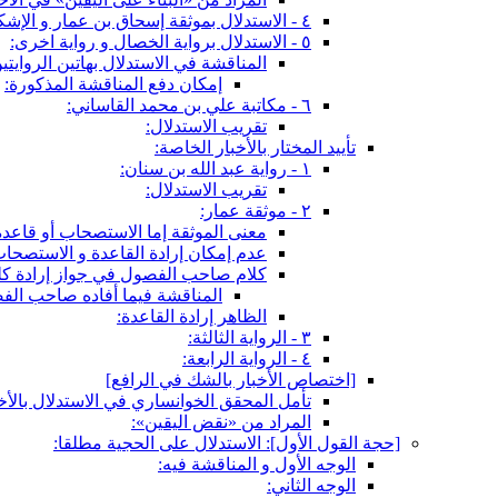
٤ - الاستدلال بموثقة إسحاق بن عمار و الإشكال فيه:
٥ - الاستدلال برواية الخصال و رواية اخرى:
المناقشة في الاستدلال بهاتين الروايتي
إمكان دفع المناقشة المذكورة:
٦ - مكاتبة علي بن محمد القاساني:
تقريب الاستدلال:
تأييد المختار بالأخبار الخاصة:
١ - رواية عبد الله بن سنان:
تقريب الاستدلال:
٢ - موثقة عمار:
معنى الموثقة إما الاستصحاب أو قاعدة
عدم إمكان إرادة القاعدة و الاستصحاب
كلام صاحب الفصول في جواز إرادة كليه
المناقشة فيما أفاده صاحب الف
الظاهر إرادة القاعدة:
٣ - الرواية الثالثة:
٤ - الرواية الرابعة:
[اختصاص الأخبار بالشك في الرافع‏]
تأمل المحقق الخوانساري في الاستدلال بالأخ
المراد من «نقض اليقين»:
[حجة القول الأول‏]: الاستدلال على الحجية مطلقا:
الوجه الأول و المناقشة فيه:
الوجه الثاني: