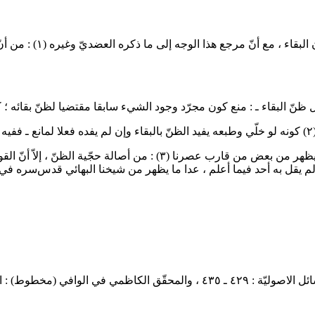
البقاء ، مع أنّ مرجع هذا الوجه إلى ما ذكره العضديّ وغيره
(١)
: من أن
نّ البقاء ـ : منع كون مجرّد وجود الشيء سابقا مقتضيا لظنّ بقائه ؛ ك
(
كونه لو خلّي وطبعه يفيد الظنّ بالبقاء وإن لم يفده فعلا لمانع ـ ففيه : 
ما يظهر من بعض من قارب عصرنا
(٣)
: من أصالة حجّية الظنّ ، إلاّ أنّ 
م يقل به أحد فيما أعلم ، عدا ما يظهر من شيخنا البهائي
قدس‌سره
في ع