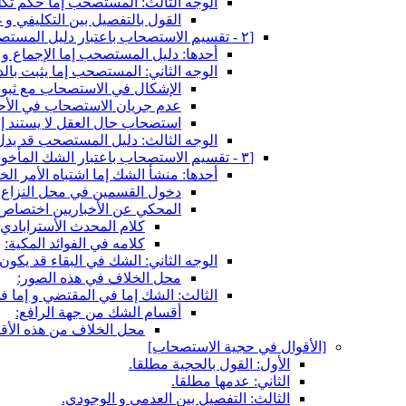
الوجه الثالث: المستصحب إما حكم تك
القول بالتفصيل بين التكليفي و غ
[٢ - تقسيم الاستصحاب باعتبار دليل المستصحب‏]
أحدها: دليل المستصحب إما الإجماع و إ
الوجه الثاني: المستصحب إما يثبت بالد
الإشكال في الاستصحاب مع ثبوت
عدم جريان الاستصحاب في الأحكام
استصحاب حال العقل لا يستند إل
الوجه الثالث: دليل المستصحب قد يدل 
[٣ - تقسيم الاستصحاب باعتبار الشك المأخوذ فيه‏]
أحدها: منشأ الشك إما اشتباه الأمر ال
دخول القسمين في محل النزاع:
المحكي عن الأخباريين اختصاص ا
كلام المحدث الأسترابادي ف
كلامه في الفوائد المكية:
الوجه الثاني: الشك في البقاء قد يكون
محل الخلاف في هذه الصور:
الثالث: الشك إما في المقتضي و إما ف
أقسام الشك من جهة الرافع:
محل الخلاف من هذه الأق
[الأقوال في حجية الاستصحاب‏]
الأول: القول بالحجية مطلقا.
الثاني: عدمها مطلقا.
الثالث: التفصيل بين العدمي و الوجودي.