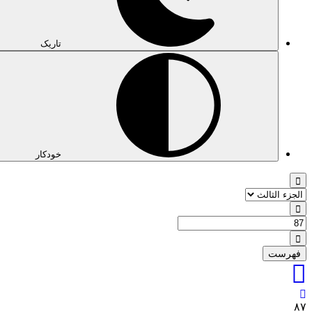
تاریک
خودکار
فهرست
٨٧