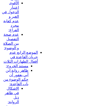
الأقوى
اعتبار
الدخول في
الغير و
عدم كفاية
مجرد
الفراغ:
عدم صحة
التفصيل
بين الصلاة
و الوضوء:
الموضع الرابع عدم
جريان القاعدة في
أفعال الطهارات الثلاث
مستند الخروج:
ظاهر رواية ابن
أبي يعفور أن
حكم الوضوء من
باب القاعدة:
الإشكال
في ظاهر
ذيل
الرواية: