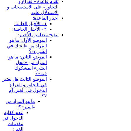
تقدم قاعدة «الفراغ و
التجاوز» على الاستصحاب و
الاستدلال عليه
أخبار القاعدة:
١ - الأخبار العامة:
٢ - الأخبار الخاصة:
تنقيح مضامين الأخبار:
الموضع الأول: ما هو
المراد من «الشك في
الشي‏ء»؟
الموضع الثاني: ما هو
المراد من «محل
الشي‏ء المشكوك
فيه»؟
الموضع الثالث هل يعتبر
في التجاوز و الفراغ
الدخول في الغير، أم
لا؟:
ما هو المراد من
«الغير»؟:
عدم كفاية
الدخول في
مقدمات
الغير: