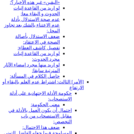
«اليقين» غير هذه الأخبار؟:
لو اريد من القاعدة إثبات
الحدوث و البقاء معا:
عدم صحة الاستدلال بأدلة
عدم الاعتناء بالشك بعد تجاوز
المحل:
ضعف الاستدلال بأصالة
الصحة في الاعتقاد:
تفصيل كاشف الغطاء:
لو اريد من القاعدة إثبات
مجرد الحدوث:
لو اريد منها مجرد إمضاء الآثار
المترتبة سابقا:
حاصل الكلام في المسألة:
[الأمر] الثالث: اشتراط عدم العلم بالبقاء أو
الارتفاع
حكومة الأدلة الاجتهادية على أدلة
الاستصحاب:
معنى الحكومة:
احتمال أن يكون العمل بالأدلة في
مقابل الاستصحاب من باب
التخصص:
ضعف هذا الاحتمال:
المسامحة فيما جعله الفاضل التوني