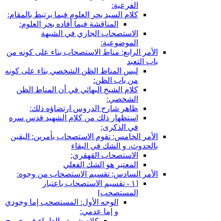
الفرعية:
كلام السيد بحر العلوم فيما يرتبط بالمقام:
المناقشة فيما أفاده بحر العلوم:
الاستصحاب الجاري في الشبهة
الموضوعية:
الأمر الرابع: مناط الاستصحاب بناء على كونه من
باب التعبد
ليس المناط الظن الشخصي بناء على كونه
من باب الظن:
كلام الشيخ البهائي في أن المناط الظن
الشخصي:
ظاهر شارح الدروس ارتضاؤه ذلك:
استظهار ذلك من كلام الشهيد قدس سره
في الذكرى:
الأمر الخامس: تقوم الاستصحاب بأمرين: اليقين
بالحدوث، و الشك في البقاء
الاستصحاب القهقري:
المعتبر هو الشك الفعلي
الأمر السادس: تقسيم الاستصحاب من وجوه:
[١ - تقسيم الاستصحاب باعتبار
المستصحب‏]
الوجه الأول: المستصحب إما وجودي
و إما عدمي:
كلام شريف العلماء في خروج