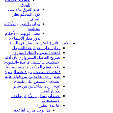
الفرق:
عدم الفرق بناء على
كون المحكم نظر
العرف:
مراتب التغير و الأحكام
مختلفة:
معنى قولهم: «الأحكام
تدور مدار الأسماء»:
[الأمر الثاني‏]: اشتراط الشك في البقاء
الدليل على اعتبار هذا الشرط:
قاعدة اليقين و الشك الساري:
تصريح الفاضل السبزواري بأن أدلة
الاستصحاب تشمل قاعدة «اليقين»:
دفع التوهم المذكور و توضيح مناط
قاعدة الاستصحاب و قاعدة اليقين:
عدم إرادة القاعدتين من قوله عليه
السلام: «فليمض على يقينه»:
عدم إرادة القاعدتين من سائر
الأخبار أيضا:
اختصاص مدلول الأخبار بقاعدة
الاستصحاب:
[قاعدة اليقين‏]
هل يوجد مدرك لقاعدة