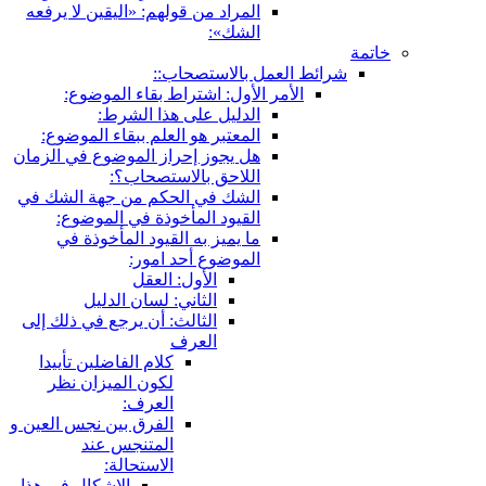
المراد من قولهم: «اليقين لا يرفعه
الشك»:
خاتمة
شرائط العمل بالاستصحاب::
الأمر الأول: اشتراط بقاء الموضوع:
الدليل على هذا الشرط:
المعتبر هو العلم ببقاء الموضوع:
هل يجوز إحراز الموضوع في الزمان
اللاحق بالاستصحاب؟:
الشك في الحكم من جهة الشك في
القيود المأخوذة في الموضوع:
ما يميز به القيود المأخوذة في
الموضوع أحد امور:
الأول: العقل
الثاني: لسان الدليل
الثالث: أن يرجع في ذلك إلى
العرف
كلام الفاضلين تأييدا
لكون الميزان نظر
العرف:
الفرق بين نجس العين و
المتنجس عند
الاستحالة:
الإشكال في هذا