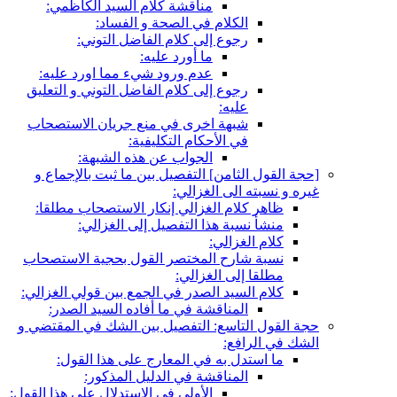
مناقشة كلام السيد الكاظمي:
الكلام في الصحة و الفساد:
رجوع إلى كلام الفاضل التوني:
ما أورد عليه:
عدم ورود شي‏ء مما اورد عليه:
رجوع إلى كلام الفاضل التوني و التعليق
عليه:
شبهة اخرى في منع جريان الاستصحاب
في الأحكام التكليفية:
الجواب عن هذه الشبهة:
[حجة القول الثامن‏] التفصيل بين ما ثبت بالإجماع و
غيره و نسبته الى الغزالي:
ظاهر كلام الغزالي إنكار الاستصحاب مطلقا:
منشأ نسبة هذا التفصيل إلى الغزالي:
كلام الغزالي:
نسبة شارح المختصر القول بحجية الاستصحاب
مطلقا إلى الغزالي:
كلام السيد الصدر في الجمع بين قولي الغزالي:
المناقشة في ما أفاده السيد الصدر:
حجة القول التاسع: التفصيل بين الشك في المقتضي و
الشك في الرافع:
ما استدل به في المعارج على هذا القول:
المناقشة في الدليل المذكور:
الأولى في الاستدلال على هذا القول: