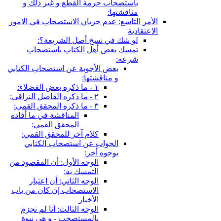
باستصحاب حرمة القطع و غير ذلك و
مناقشتها:
الأمر التاسع: عدم جريان الاستصحاب في الامور
الاعتقادية
لو شك في نسخ أصل الشريعة؟:
تمسك بعض أهل الكتاب باستصحاب
شرعه:
بعض الأجوبة عن استصحاب الكتابي
و مناقشتها:
١ - ما ذكره بعض الفضلاء:
٢ - ما ذكره الفاضل النراقي:
٣ - ما ذكره المحقق القمي:
المناقشة في ما أفاده
المحقق القمي:
كلام آخر للمحقق القمي:
الجواب عن استصحاب الكتابي
بوجوه أخر:
الوجه الأول: أن المقصود من
التمسك به:
الوجه الثاني: أن اعتبار
الاستصحاب إن كان من باب
الأخبار
الوجه الثالث: أنا لم نجزم
بالمستصحب - و هي نبوة