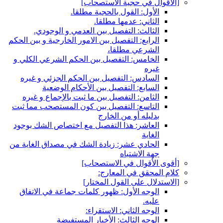
[الأقوال في حجية الاستصحاب‏]
الأول: القول بالحجية مطلقا.
الثاني: عدمها مطلقا.
الثالث: التفصيل بين العدمي و الوجودي.
الرابع: التفصيل بين الامور الخارجية و بين الحكم
الشرعي مطلقا،
الخامس: التفصيل بين الحكم الشرعي الكلي و
غيره
السادس: التفصيل بين الحكم الجزئي و غيره
السابع: التفصيل بين الأحكام الوضعية
الثامن: التفصيل بين ما ثبت بالإجماع و غيره
التاسع: التفصيل بين كون المستصحب مما ثبت
بدليله أو من الخارج
العاشر: هذا التفصيل مع اختصاص الشك بوجود
الغاية
الحادي عشر: زيادة الشك في مصداق الغاية من
جهة الاشتباه
[أقوى الأقوال في الاستصحاب‏]
كلام المحقق في المعارج:
[الاستدلال على القول المختار]
الوجه الأول: ظهور كلمات جماعة في الاتفاق
عليه.
الوجه الثاني: الاستقراء:
الوجه الثالث: الأخبار المستفيضة