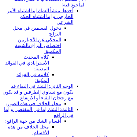
المأخوذ فيه‏]
أحدها: منشأ الشك إما اشتباه الأمر
الخارجي و إما اشتباه الحكم
الشرعي
دخول القسمين في محل
النزاع:
المحكي عن الأخباريين
اختصاص النزاع بالشبهة
الحكمية:
كلام المحدث
الأسترابادي في الفوائد
المدنية:
كلامه في الفوائد
المكية:
الوجه الثاني: الشك في البقاء قد
يكون مع تساوي الطرفين و قد يكون
مع رجحان البقاء أو الارتفاع
محل الخلاف في هذه الصور:
الثالث: الشك إما في المقتضي و إما
في الرافع
أقسام الشك من جهة الرافع:
محل الخلاف من هذه
الأقسام: