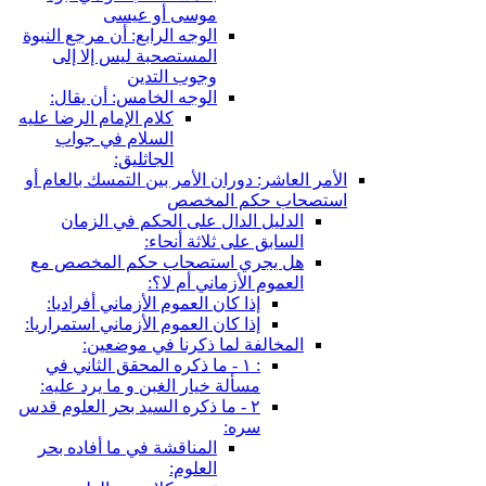
موسى أو عيسى
الوجه الرابع: أن مرجع النبوة
المستصحبة ليس إلا إلى
وجوب التدين
الوجه الخامس: أن يقال:
كلام الإمام الرضا عليه
السلام في جواب
الجاثليق:
الأمر العاشر: دوران الأمر بين التمسك بالعام أو
استصحاب حكم المخصص
الدليل الدال على الحكم في الزمان
السابق على ثلاثة أنحاء:
هل يجري استصحاب حكم المخصص مع
العموم الأزماني أم لا؟:
إذا كان العموم الأزماني أفراديا:
إذا كان العموم الأزماني استمراريا:
المخالفة لما ذكرنا في موضعين:
: ١ - ما ذكره المحقق الثاني في
مسألة خيار الغبن و ما يرد عليه:
٢ - ما ذكره السيد بحر العلوم قدس
سره:
المناقشة في ما أفاده بحر
العلوم: