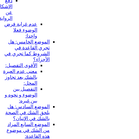
دفع
الإشكال
عن
الرواية:
عدم غرابة فرض
الوضوء فعلا
واحدا:
الموضع الخامس: هل
تجري القاعدة في
الشروط كما تجري في
الأجزاء؟
الأقوى التفصيل:
معنى عدم العبرة
بالشك بعد تجاوز
المحل:
التفصيل بين
الوضوء و نحوه و
بين غيره:
الموضع السادس: هل
يلحق الشك في الصحة
بالشك في الإتيان؟
الموضع السابع المراد
من الشك في موضوع
هذه القاعدة: