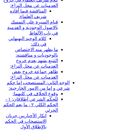
العدميات عن محل النزاع:
المناقشة فيما أفاده
شريف العلماء:
قيام السيرة على التمسك
بالاصول الوجودية و العدمية
في باب الألفاظ
كلام الوحيد البهبهاني
في ذلك:
ما يظهر منه الاختصاص
بالوجوديات و مناقشته:
التتبع يشهد بعدم خروج
العدميات عن محل النزاع:
ظاهر جماعة خروج بعض
العدميات عن محل النزاع:
الوجه الثاني: المستصحب إما حكم
شرعي و إما من الامور الخارجية:
وقوع الخلاف في كليهما:
للحكم الشرعي إطلاقان: ١ -
الحكم الكلي ٢ - ما يعم الحكم
الجزئي
إنكار الأخباريين جريان
الاستصحاب في الحكم
بالإطلاق الأول