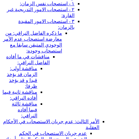
١ - استصحاب نفس الزمان:
٢ - استصحاب الامور التدريجية غير
القارة:
٣ - استصحاب الامور المقيدة
بالزمان:
ما ذكره الفاضل النراقي: من
معارضة استصحاب عدم الأمر
الوجودي المتيقن سابقا مع
استصحاب وجوده:
مناقشات في ما أفاده
الفاضل النراقي:
مناقشة أولى:
الزمان قد يؤخذ
قيدا و قد يؤخذ
ظرفا:
مناقشة ثانية فيما
أفاده النراقي:
مناقشة ثالثة
فيما أفاده
النراقي:
الأمر الثالث: عدم جريان الاستصحاب في الأحكام
العقلية
عدم جريان الاستصحاب في الحكم