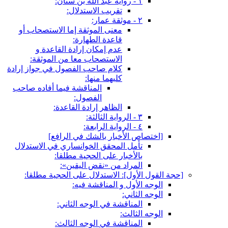
١ - رواية عبد الله بن سنان:
تقريب الاستدلال:
٢ - موثقة عمار:
معنى الموثقة إما الاستصحاب أو
قاعدة الطهارة:
عدم إمكان إرادة القاعدة و
الاستصحاب معا من الموثقة:
كلام صاحب الفصول في جواز إرادة
كليهما منها:
المناقشة فيما أفاده صاحب
الفصول:
الظاهر إرادة القاعدة:
٣ - الرواية الثالثة:
٤ - الرواية الرابعة:
[اختصاص الأخبار بالشك في الرافع‏]
تأمل المحقق الخوانساري في الاستدلال
بالأخبار على الحجية مطلقا:
المراد من «نقض اليقين»:
[حجة القول الأول‏]: الاستدلال على الحجية مطلقا:
الوجه الأول و المناقشة فيه:
الوجه الثاني:
المناقشة في الوجه الثاني:
الوجه الثالث:
المناقشة في الوجه الثالث: