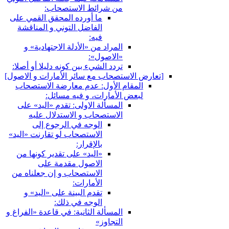
من شرائط الاستصحاب:
ما أورده المحقق القمي على
الفاضل التوني و المناقشة
فيه:
المراد من «الأدلة الاجتهادية» و
«الاصول»:
تردد الشي‏ء بين كونه دليلا أو أصلا:
[تعارض الاستصحاب مع سائر الأمارات و الاصول‏]
المقام الأول: عدم معارضة الاستصحاب
لبعض الأمارات، و فيه مسائل:
المسألة الاولى: تقدم «اليد» على
الاستصحاب و الاستدلال عليه
الوجه في الرجوع إلى
الاستصحاب لو تقارنت «اليد»
بالإقرار:
«اليد» على تقدير كونها من
الاصول مقدمة على
الاستصحاب و إن جعلناه من
الأمارات:
تقدم البينة على «اليد» و
الوجه في ذلك:
المسألة الثانية: في قاعدة «الفراغ و
التجاوز»