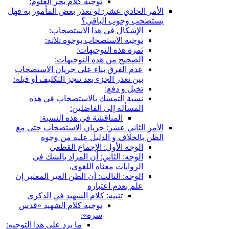
توجيه كلام بحر العلوم:
الأمر الحادي عشر: لو تعذر بعض المأمور به فهل
يستصحب وجوب الباقي؟
الإشكال في هذا الاستصحاب:
توجيه الاستصحاب بوجوه ثلاثة:
ثمرة هذه التوجيهات:
الصحيح من هذه التوجيهات:
عدم الفرق بناء على جريان الاستصحاب
بين تعذر الجزء بعد تنجز التكليف أو قبله:
تخيل و دفع:
نسبة التمسك بالاستصحاب في هذه
المسألة إلى الفاضلين:
المناقشة في هذه النسبة:
الأمر الثاني عشر: جريان الاستصحاب حتى مع
الظن بالخلاف و الدليل عليه من وجوه
الوجه الأول: الإجماع القطعي
الوجه: الثاني: أن المراد بالشك في
الروايات معناه اللغوي،
الوجه: الثالث: أن الظن الغير المعتبر إن
علم بعدم اعتباره
تنبيه: كلام الشهيد في الذكرى
توجيه كلام الشهيد «قدس
سره»:
ما يرد على هذا التوجيه: