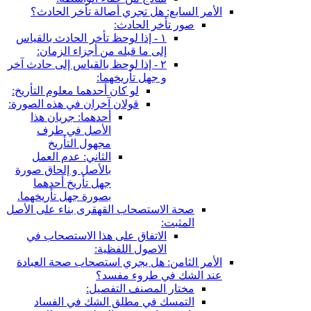
الأمر السابع: هل تجري أصالة تأخر الحادث؟
صور تأخر الحادث:
١ - إذا لوحظ تأخر الحادث بالقياس
إلى ما قبله من أجزاء الزمان:
٢ - إذا لوحظ بالقياس إلى حادث آخر
و جهل تأريخهما:
لو كان أحدهما معلوم التأريخ:
قولان آخران في هذه الصورة:
أحدهما: جريان هذا
الأصل في طرف
مجهول التأريخ
الثاني: عدم العمل
بالأصل و إلحاق صورة
جهل تأريخ أحدهما
بصورة جهل تأريخهما.
صحة الاستصحاب القهقرى بناء على الأصل
المثبت:
الاتفاق على هذا الاستصحاب في
الاصول اللفظية:
الأمر الثامن: هل يجري استصحاب صحة العبادة
عند الشك في طروء مفسد؟
مختار المصنف التفصيل:
التمسك في مطلق الشك في الفساد