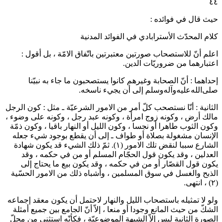
٤
يث قال في فوائده :
لام المحدّث الأسترابادي في الفوائد المدنية
علم أنّ للاستصحاب صورتين معتبرتين باتّفاق الامّة ، بل أقول :
عتبارهما من ضروريّات الدين.
حداهما : أنّ الصحابة وغيرهم كانوا يستصحبون ما جاء به نبيّنا
لى‌الله‌عليه‌وآله‌وسلم
إلى أن يجيء ناسخه.
لثانية : أنّا نستصحب كلّ أمر من الامور الشرعيّة ـ مثل : كون الرجل
الك أرض ، وكونه زوج امرأة ، وكونه عبد رجل ، وكونه على وضوء ،
كون الثوب طاهرا أو نجسا ، وكون الليل أو النهار باقيا ، وكون ذمّة
لإنسان مشغولة بصلاة أو طواف ـ إلى أن يقطع بوجود شيء جعله
لشارع سببا لنقض تلك الامور
(١)
. ثمّ ذلك الشيء قد يكون شهادة
لعدلين ، وقد يكون قول الحجّام المسلم أو من في حكمه ، وقد
كون قول القصّار أو من في حكمه ، وقد يكون بيع ما يحتاج إلى
لذبح والغسل في سوق المسلمين ، وأشباه ذلك من الامور الحسّية
، انتهى.
لو لا تمثيله باستصحاب الليل والنهار لاحتمل أن يكون معقد إجماعه
لشكّ من حيث المانع وجودا أو منعا ، إلاّ أنّ الجامع بين جميع أمثلة
لصورة الثانية ليس إلاّ الشبهة الموضوعيّة ، فكأنّه استثنى من محلّ