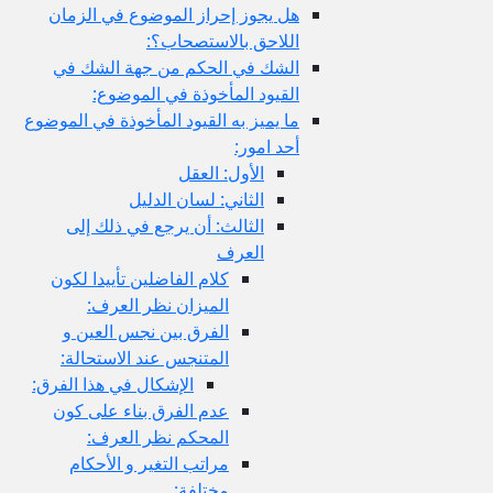
هل يجوز إحراز الموضوع في الزمان
اللاحق بالاستصحاب؟:
الشك في الحكم من جهة الشك في
القيود المأخوذة في الموضوع:
ما يميز به القيود المأخوذة في الموضوع
أحد امور:
الأول: العقل
الثاني: لسان الدليل
الثالث: أن يرجع في ذلك إلى
العرف
كلام الفاضلين تأييدا لكون
الميزان نظر العرف:
الفرق بين نجس العين و
المتنجس عند الاستحالة:
الإشكال في هذا الفرق:
عدم الفرق بناء على كون
المحكم نظر العرف:
مراتب التغير و الأحكام
مختلفة: