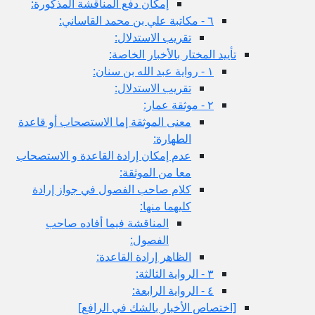
إمكان دفع المناقشة المذكورة:
٦ - مكاتبة علي بن محمد القاساني:
تقريب الاستدلال:
تأييد المختار بالأخبار الخاصة:
١ - رواية عبد الله بن سنان:
تقريب الاستدلال:
٢ - موثقة عمار:
معنى الموثقة إما الاستصحاب أو قاعدة
الطهارة:
عدم إمكان إرادة القاعدة و الاستصحاب
معا من الموثقة:
كلام صاحب الفصول في جواز إرادة
كليهما منها:
المناقشة فيما أفاده صاحب
الفصول:
الظاهر إرادة القاعدة:
٣ - الرواية الثالثة:
٤ - الرواية الرابعة:
[اختصاص الأخبار بالشك في الرافع‏]