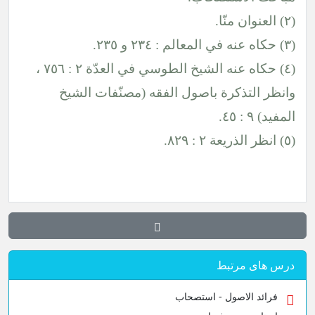
(٢) العنوان منّا.
(٣) حكاه عنه في المعالم : ٢٣٤ و ٢٣٥.
(٤) حكاه عنه الشيخ الطوسي في العدّة ٢ : ٧٥٦ ،
وانظر التذكرة باصول الفقه (مصنّفات الشيخ
المفيد) ٩ : ٤٥.
(٥) انظر الذريعة ٢ : ٨٢٩.
درس های مرتبط
فرائد الاصول - استصحاب