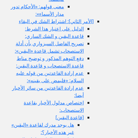
معنى قولهم: «الأحكام تدور
مدار الأسماء»:
[الأمر الثاني‏]: اشتراط الشك في البقاء
الدليل على اعتبار هذا الشرط:
قاعدة اليقين و الشك الساري:
تصريح الفاضل السبزواري بأن أدلة
الاستصحاب تشمل قاعدة «اليقين»:
دفع التوهم المذكور و توضيح مناط
قاعدة الاستصحاب و قاعدة اليقين:
عدم إرادة القاعدتين من قوله عليه
السلام: «فليمض على يقينه»:
عدم إرادة القاعدتين من سائر الأخبار
أيضا:
اختصاص مدلول الأخبار بقاعدة
الاستصحاب:
[قاعدة اليقين‏]
هل يوجد مدرك لقاعدة «اليقين»
غير هذه الأخبار؟: