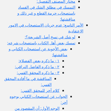
مختار المصنف التفصيل:
التمسك في مطلق الشك في الفساد
باستصحاب حرمة القطع و غير ذلك و
مناقشتها:
الأمر التاسع: عدم جريان الاستصحاب في الامور
الاعتقادية
لو شك في نسخ أصل الشريعة؟:
تمسك بعض أهل الكتاب باستصحاب شرعه:
بعض الأجوبة عن استصحاب الكتابي و
مناقشتها:
١ - ما ذكره بعض الفضلاء:
٢ - ما ذكره الفاضل النراقي:
٣ - ما ذكره المحقق القمي:
المناقشة في ما أفاده المحقق
القمي:
كلام آخر للمحقق القمي:
الجواب عن استصحاب الكتابي بوجوه
أخر:
الوجه الأول: أن المقصود من