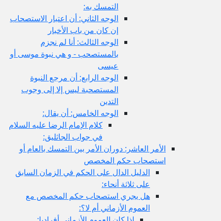
التمسك به:
الوجه الثاني: أن اعتبار الاستصحاب
إن كان من باب الأخبار
الوجه الثالث: أنا لم نجزم
بالمستصحب - و هي نبوة موسى أو
عيسى
الوجه الرابع: أن مرجع النبوة
المستصحبة ليس إلا إلى وجوب
التدين
الوجه الخامس: أن يقال:
كلام الإمام الرضا عليه السلام
في جواب الجاثليق:
الأمر العاشر: دوران الأمر بين التمسك بالعام أو
استصحاب حكم المخصص
الدليل الدال على الحكم في الزمان السابق
على ثلاثة أنحاء:
هل يجري استصحاب حكم المخصص مع
العموم الأزماني أم لا؟:
إذا كان العموم الأزماني أفراديا: