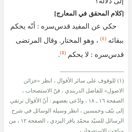
إلى دلالة؟
كلام المحقق في المعارج
حكي عن المفيد
قدس‌سره
: أنّه يحكم
(٤)
ببقائه
، وهو المختار. وقال المرتضى
(٥)
قدس‌سره
: لا يحكم
.
__________________
(١) للوقوف على سائر الأقوال ، انظر «خزائن
الاصول» للفاضل الدربندي ، فنّ الاستصحاب ،
الصفحة ١٦ ـ ١٨ ، وادّعى بعضهم : أنّ الأقوال ترتقي
إلى نيّف وخمسين ، انظر وسيلة الوسائل في شرح
الرسائل للسيّد محمّد باقر اليزدي ، الصفحة ١٢ ، من
مباحث الاستصحاب.