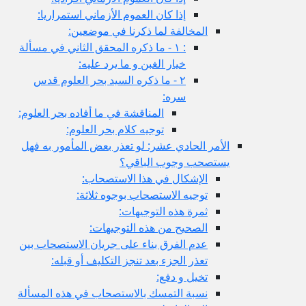
إذا كان العموم الأزماني استمراريا:
المخالفة لما ذكرنا في موضعين:
: ١ - ما ذكره المحقق الثاني في مسألة
خيار الغبن و ما يرد عليه:
٢ - ما ذكره السيد بحر العلوم قدس
سره:
المناقشة في ما أفاده بحر العلوم:
توجيه كلام بحر العلوم:
الأمر الحادي عشر: لو تعذر بعض المأمور به فهل
يستصحب وجوب الباقي؟
الإشكال في هذا الاستصحاب:
توجيه الاستصحاب بوجوه ثلاثة:
ثمرة هذه التوجيهات:
الصحيح من هذه التوجيهات:
عدم الفرق بناء على جريان الاستصحاب بين
تعذر الجزء بعد تنجز التكليف أو قبله:
تخيل و دفع:
نسبة التمسك بالاستصحاب في هذه المسألة