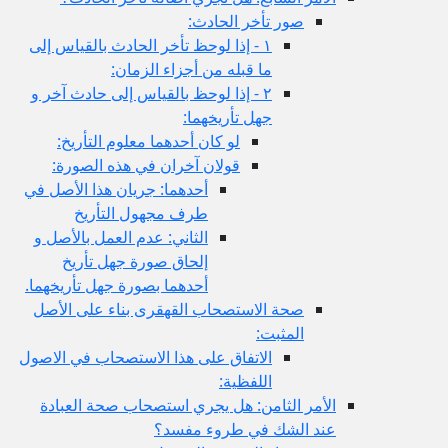
صور تأخر الحادث:
١ - إذا لوحظ تأخر الحادث بالقياس إلى
ما قبله من أجزاء الزمان:
٢ - إذا لوحظ بالقياس إلى حادث آخر و
جهل تأريخهما:
لو كان أحدهما معلوم التأريخ:
قولان آخران في هذه الصورة:
أحدهما: جريان هذا الأصل في
طرف مجهول التأريخ
الثاني: عدم العمل بالأصل و
إلحاق صورة جهل تأريخ
أحدهما بصورة جهل تأريخهما.
صحة الاستصحاب القهقرى بناء على الأصل
المثبت:
الاتفاق على هذا الاستصحاب في الاصول
اللفظية:
الأمر الثامن: هل يجري استصحاب صحة العبادة
عند الشك في طروء مفسد؟