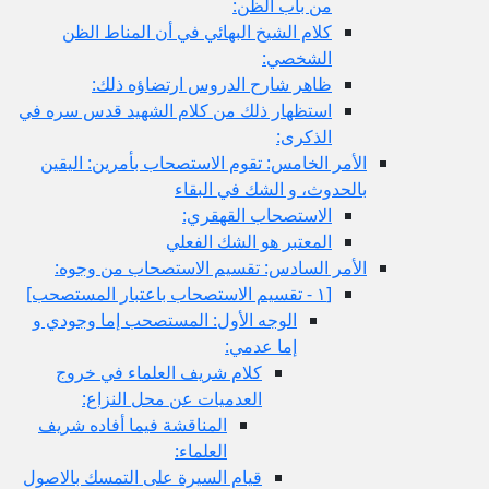
من باب الظن:
كلام الشيخ البهائي في أن المناط الظن
الشخصي:
ظاهر شارح الدروس ارتضاؤه ذلك:
استظهار ذلك من كلام الشهيد قدس سره في
الذكرى:
الأمر الخامس: تقوم الاستصحاب بأمرين: اليقين
بالحدوث، و الشك في البقاء
الاستصحاب القهقري:
المعتبر هو الشك الفعلي
الأمر السادس: تقسيم الاستصحاب من وجوه:
[١ - تقسيم الاستصحاب باعتبار المستصحب‏]
الوجه الأول: المستصحب إما وجودي و
إما عدمي:
كلام شريف العلماء في خروج
العدميات عن محل النزاع:
المناقشة فيما أفاده شريف
العلماء:
قيام السيرة على التمسك بالاصول