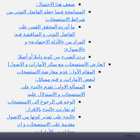
ضعف هذا الاحتمال:
المسامحة فيما جعله الفاضل التوني من
شرائط الاستصحاب:
ما أورده المحقق القمي على
الفاضل التوني و المناقشة فيه:
المراد من «الأدلة الاجتهادية» و
«الاصول»:
تردد الشي‏ء بين كونه دليلا أو أصلا:
[تعارض الاستصحاب مع سائر الأمارات و الاصول‏]
المقام الأول: عدم معارضة الاستصحاب
لبعض الأمارات، و فيه مسائل:
المسألة الاولى: تقدم «اليد» على
الاستصحاب و الاستدلال عليه
الوجه في الرجوع إلى الاستصحاب
لو تقارنت «اليد» بالإقرار:
«اليد» على تقدير كونها من الاصول
مقدمة على الاستصحاب و إن
جعلناه من الأمارات:
۴۳۹
۱
تقدم البينة على «اليد» و الوجه في