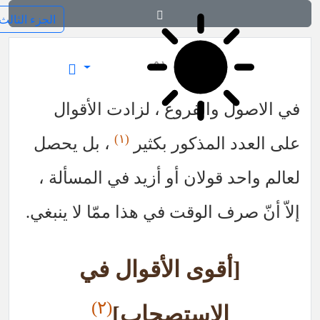
فرائد الاصول (رسائل)
٥١
في الاصول والفروع ، لزادت الأقوال
(١)
على العدد المذكور بكثير
، بل يحصل
لعالم واحد قولان أو أزيد في المسألة ،
إلاّ أنّ صرف الوقت في هذا ممّا لا ينبغي.
[أقوى الأقوال في
(٢)
الاستصحاب]