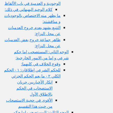
الوجودية و العدمية في باب الألفاظ
كلام الوحيد البهبهاني في ذلك:
ما يظهر منه الاختصاص بالوجوديات
و مناقشته:
التتبع يشهد بعدم خروج العدميات
عن محل النزاع:
ظاهر جماعة خروج بعض العدميات
عن محل النزاع:
الوجه الثاني: المستصحب إما حكم
شرعي و إما من الامور الخارجية:
وقوع الخلاف في كليهما:
للحكم الشرعي إطلاقان: ١ - الحكم
الكلي ٢ - ما يعم الحكم الجزئي
إنكار الأخباريين جريان
الاستصحاب في الحكم
بالإطلاق الأول
الأقوى في حجية الاستصحاب
من حيث هذا التقسيم
الوجه الثالث: المستصحب إما حكم