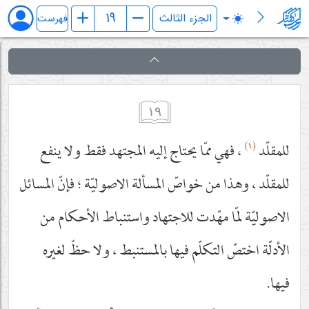
فرائد الاصول (رسائل)
فهرست
١٩
(١)
للمقلّد
، فهي ممّا يحتاج إليه المجتهد فقط ولا ينفع
للمقلّد ، وهذا من خواصّ المسألة الاصوليّة ؛ فإنّ المسائل
الاصوليّة لمّا مهّدت للاجتهاد واستنباط الأحكام من
الأدلّة اختصّ التكلّم فيها بالمستنبط ، ولا حظّ لغيره
فيها.