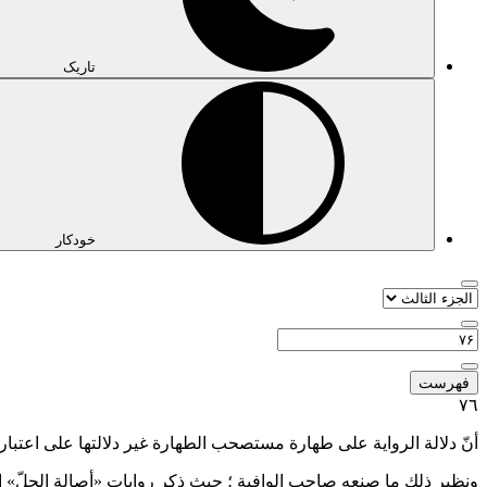
تاریک
خودکار
فهرست
٧٦
أنّ دلالة الرواية على طهارة مستصحب الطهارة غير دلالتها على اعتبار 
ونظير ذلك ما صنعه صاحب الوافية ؛ حيث ذكر روايات «أصالة الحلّ» ا