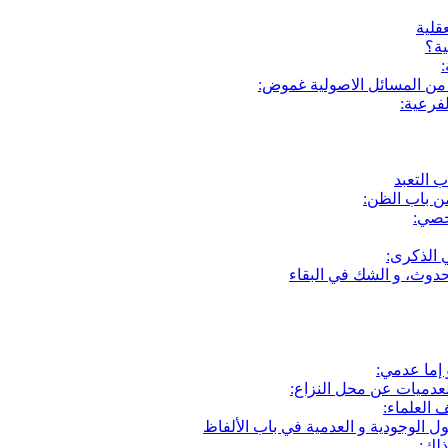
قلية
ية؟
:
 من المسائل الاصولية غموض:
فرعية:
ب التعبد
ن باب الظن:
خصي:
 الذكرى:
حدوث، و الشك في البقاء
إما عدمي:
عدميات عن محل النزاع:
 العلماء:
ل الوجودية و العدمية في باب الألفاظ
ذلك: