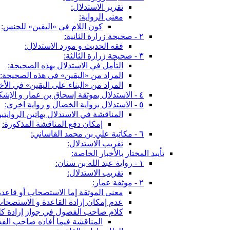
تقرير الاستدلال:
معنى الرواية:
كون اللام في «اليقين» للجنس:
٢ - صحيحة زرارة الثانية:
فقه الحديث و مورد الاستدلال:
٣ - صحيحة زرارة الثالثة:
التأمل في الاستدلال بهذه الصحيحة:
المراد من «اليقين» في هذه الصحيحة:
المراد من «البناء على اليقين» في الأخب
٤ - الاستدلال بموثقة إسحاق بن عمار و الإشكال فيه:
٥ - الاستدلال برواية الخصال و رواية اخرى:
المناقشة في الاستدلال بهاتين الروايتي
إمكان دفع المناقشة المذكورة:
٦ - مكاتبة علي بن محمد القاساني:
تقريب الاستدلال:
تأييد المختار بالأخبار الخاصة:
١ - رواية عبد الله بن سنان:
تقريب الاستدلال:
٢ - موثقة عمار:
معنى الموثقة إما الاستصحاب أو قاعدة
عدم إمكان إرادة القاعدة و الاستصحاب
كلام صاحب الفصول في جواز إرادة كليه
المناقشة فيما أفاده صاحب الف