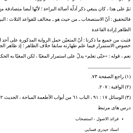
ثمّ على هذا ، كان ينبغي ذكر أدلّة أصالة البراءة ؛ لأنّها أيضا متصادق
فالتحقيق : أنّ الاستصحاب ـ من حيث هو ـ مخالف للقواعد الثلاث : البرا
الظاهر إرادة القاعدة
فثبت من جميع ما ذكرنا : أنّ المتعيّن حمل الرواية المذكورة على أحد ا
خصوص الاستمرار فيما علم طهارته سابقا خلاف الظاهر ؛ إذ ظاهر الجمل
نعم ، قوله : «حتّى تعلم» يدلّ على استمرار المغيّا ، لكن المغيّا به ال
__________________
(١) راجع الصفحة ٧٣.
(٢) الوافية : ٢٠٧.
(٣) الوسائل ١٧ : ٩١ ، الباب ٦١ من أبواب الأطعمة المباحة ، الحديث ٢.
درس های مرتبط
فرائد الاصول - استصحاب
استاد حیدری فسایی