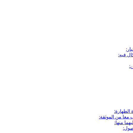
ار:
ن:
 الطهارة:
 معا من الموثقة:
ما منها:
صول: