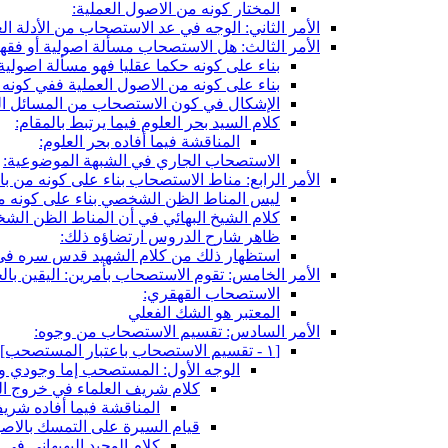
المختار كونه من الاصول العملية:
الأمر الثاني: الوجه في عد الاستصحاب من الأدلة الع
الأمر الثالث: هل الاستصحاب مسألة اصولية أو فقه
بناء على كونه حكما عقليا فهو مسألة اصولية
بناء على كونه من الاصول العملية ففي كونه
الإشكال في كون الاستصحاب من المسائل ال
كلام السيد بحر العلوم فيما يرتبط بالمقام:
المناقشة فيما أفاده بحر العلوم:
الاستصحاب الجاري في الشبهة الموضوعية:
الأمر الرابع: مناط الاستصحاب بناء على كونه من با
ليس المناط الظن الشخصي بناء على كونه م
كلام الشيخ البهائي في أن المناط الظن الش
ظاهر شارح الدروس ارتضاؤه ذلك:
استظهار ذلك من كلام الشهيد قدس سره في
الأمر الخامس: تقوم الاستصحاب بأمرين: اليقين بال
الاستصحاب القهقري:
المعتبر هو الشك الفعلي
الأمر السادس: تقسيم الاستصحاب من وجوه:
[١ - تقسيم الاستصحاب باعتبار المستصحب‏]
الوجه الأول: المستصحب إما وجودي و 
كلام شريف العلماء في خروج ال
المناقشة فيما أفاده شريف
قيام السيرة على التمسك بالاصو
كلام الوحيد البهبهاني في 