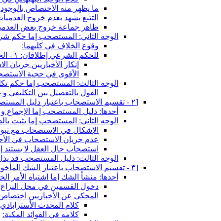
ما يظهر منه الاختصاص بالوجودي
التتبع يشهد بعدم خروج العدميا
ظاهر جماعة خروج بعض العدميا
الوجه الثاني: المستصحب إما حكم شرع
وقوع الخلاف في كليهما:
للحكم الشرعي إطلاقان: ١ - الحكم الكلي ٢ - ما يعم الحكم الجزئي
إنكار الأخباريين جريان ا
الأقوى في حجية الاستصح
الوجه الثالث: المستصحب إما حكم تك
القول بالتفصيل بين التكليفي و غ
[٢ - تقسيم الاستصحاب باعتبار دليل المستصحب‏]
أحدها: دليل المستصحب إما الإجماع و إ
الوجه الثاني: المستصحب إما يثبت بالد
الإشكال في الاستصحاب مع ثبوت
عدم جريان الاستصحاب في الأحكام
استصحاب حال العقل لا يستند إل
الوجه الثالث: دليل المستصحب قد يدل 
[٣ - تقسيم الاستصحاب باعتبار الشك المأخوذ فيه‏]
أحدها: منشأ الشك إما اشتباه الأمر ال
دخول القسمين في محل النزاع:
المحكي عن الأخباريين اختصاص ا
كلام المحدث الأسترابادي ف
كلامه في الفوائد المكية: