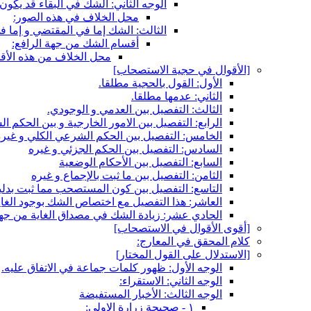
الوجه الثاني: الشك في البقاء قد يكون
محل الخلاف في هذه الصور:
الثالث: الشك إما في المقتضي و إما ف
أقسام الشك من جهة الرافع:
محل الخلاف من هذه الأق
[الأقوال في حجية الاستصحاب‏]
الأول: القول بالحجية مطلقا.
الثاني: عدمها مطلقا.
الثالث: التفصيل بين العدمي و الوجودي.
الرابع: التفصيل بين الامور الخارجية و بين الحكم 
الخامس: التفصيل بين الحكم الشرعي الكلي و غيره
السادس: التفصيل بين الحكم الجزئي و غيره
السابع: التفصيل بين الأحكام الوضعية
الثامن: التفصيل بين ما ثبت بالإجماع و غيره
التاسع: التفصيل بين كون المستصحب مما ثبت بدليل
العاشر: هذا التفصيل مع اختصاص الشك بوجود الغاي
الحادي عشر: زيادة الشك في مصداق الغاية من جهة
[أقوى الأقوال في الاستصحاب‏]
كلام المحقق في المعارج:
[الاستدلال على القول المختار]
الوجه الأول: ظهور كلمات جماعة في الاتفاق عليه.
الوجه الثاني: الاستقراء:
الوجه الثالث: الأخبار المستفيضة
١ - صحيحة زرارة الاولى: