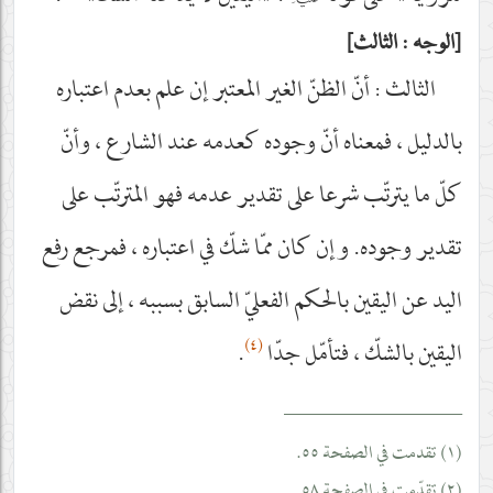
الوجه : الثالث
الثالث : أنّ الظنّ الغير المعتبر إن علم بعدم اعتباره
بالدليل ، فمعناه أنّ وجوده كعدمه عند الشارع ، وأنّ
كلّ ما يترتّب شرعا على تقدير عدمه فهو المترتّب على
تقدير وجوده. وإن كان ممّا شكّ في اعتباره ، فمرجع رفع
اليد عن اليقين بالحكم الفعليّ السابق بسببه ، إلى نقض
(٤)
اليقين بالشكّ ، فتأمّل جدّا
.
__________________
(١) تقدمت في الصفحة ٥٥.
(٢) تقدّمت في الصفحة ٥٨.