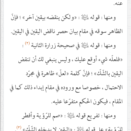
عنه.
ومنها : قوله
عليه‌السلام
: «ولكن ينقضه بيقين آخر» ؛ فإنّ
الظاهر سوقه في مقام بيان حصر ناقض اليقين في اليقين.
(٢)
ومنها : قوله
عليه‌السلام
في صحيحة زرارة الثانية
:
«فلعلّه شيء أوقع عليك ، وليس ينبغي لك أن تنقض
اليقين بالشّكّ» ؛ فإنّ كلمة «لعلّ» ظاهرة في مجرّد
الاحتمال ، خصوصا مع وروده في مقام إبداء ذلك كما في
المقام ، فيكون الحكم متفرّعا عليه.
ومنها : تفريع قوله
عليه‌السلام
: «صم للرّؤية وأفطر
(٣)
للرّؤية» على قوله
عليه‌السلام
: «اليقين لا يدخله الشّكّ»
.