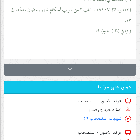
(٣) الوسائل ٧ : ١٨٤ ، الباب ٣ من أبواب أحكام شهر رمضان ، الحديث
١٣.
(٤) في (ظ): «جيّدا».
درس های مرتبط
فرائد الاصول - استصحاب
استاد حیدری فسایی
تنبیهات استصحاب ۶۹
فرائد الاصول - استصحاب