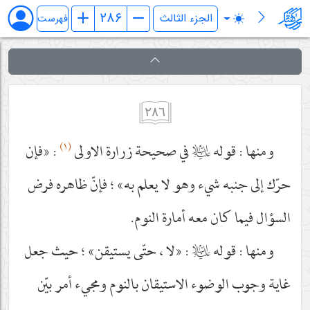
فرائد الاصول (رسائل)
فهرست
٢٨٦
(١)
ومنها : قوله
عليه‌السلام
في صحيحة زرارة الاولى
: «فإن
حرّك إلى جنبه شيء وهو لا يعلم به» ؛ فإنّ ظاهره فرض
السؤال فيما كان معه أمارة النوم.
ومنها : قوله
عليه‌السلام
: «لا ، حتّى يستيقن» ؛ حيث جعل
غاية وجوب الوضوء الاستيقان بالنوم ومجيء أمر بيّن