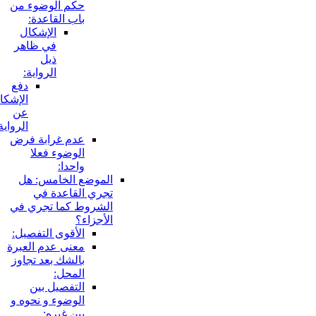
حكم الوضوء من
باب القاعدة:
الإشكال
في ظاهر
ذيل
الرواية:
دفع
الإشكال
عن
الرواية:
عدم غرابة فرض
الوضوء فعلا
واحدا:
الموضع الخامس: هل
تجري القاعدة في
الشروط كما تجري في
الأجزاء؟
الأقوى التفصيل:
معنى عدم العبرة
بالشك بعد تجاوز
المحل:
التفصيل بين
الوضوء و نحوه و
بين غيره: