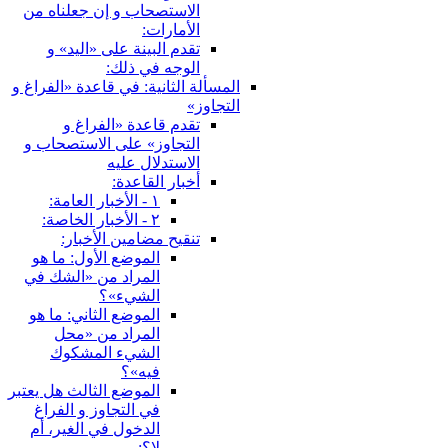
الاستصحاب و إن جعلناه من
الأمارات:
تقدم البينة على «اليد» و
الوجه في ذلك:
المسألة الثانية: في قاعدة «الفراغ و
التجاوز»
تقدم قاعدة «الفراغ و
التجاوز» على الاستصحاب و
الاستدلال عليه
أخبار القاعدة:
١ - الأخبار العامة:
٢ - الأخبار الخاصة:
تنقيح مضامين الأخبار:
الموضع الأول: ما هو
المراد من «الشك في
الشي‏ء»؟
الموضع الثاني: ما هو
المراد من «محل
الشي‏ء المشكوك
فيه»؟
الموضع الثالث هل يعتبر
في التجاوز و الفراغ
الدخول في الغير، أم
لا؟: