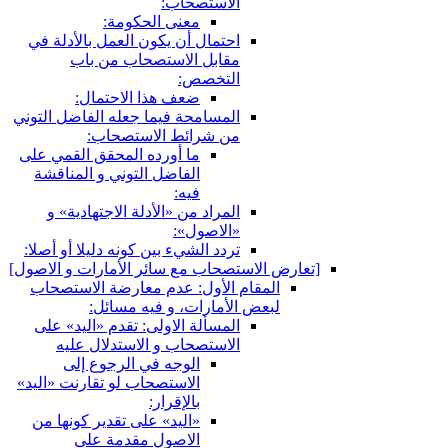
الاستصحاب:
معنى الحكومة:
احتمال أن يكون العمل بالأدلة في
مقابل الاستصحاب من باب
التخصص:
ضعف هذا الاحتمال:
المسامحة فيما جعله الفاضل التوني
من شرائط الاستصحاب:
ما أورده المحقق القمي على
الفاضل التوني و المناقشة
فيه:
المراد من «الأدلة الاجتهادية» و
«الاصول»:
تردد الشي‏ء بين كونه دليلا أو أصلا:
[تعارض الاستصحاب مع سائر الأمارات و الاصول‏]
المقام الأول: عدم معارضة الاستصحاب
لبعض الأمارات، و فيه مسائل:
المسألة الاولى: تقدم «اليد» على
الاستصحاب و الاستدلال عليه
الوجه في الرجوع إلى
الاستصحاب لو تقارنت «اليد»
بالإقرار:
«اليد» على تقدير كونها من
الاصول مقدمة على