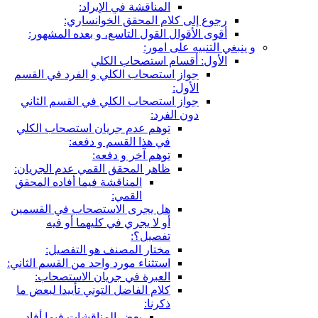
المناقشة في الإيراد:
رجوع إلى كلام المحقق الخوانساري:
أقوى الأقوال القول التاسع، و بعده المشهور:
و ينبغي التنبيه على امور:
الأول: أقسام استصحاب الكلي
جواز استصحاب الكلي و الفرد في القسم
الأول:
جواز استصحاب الكلي في القسم الثاني
دون الفرد:
توهم عدم جريان استصحاب الكلي
في هذا القسم و دفعه:
توهم آخر و دفعه:
ظاهر المحقق القمي عدم الجريان:
المناقشة فيما أفاده المحقق
القمي:
هل يجرى الاستصحاب في القسمين
أو لا يجري في كليهما أو فيه
تفصيل؟:
مختار المصنف هو التفصيل:
استثناء مورد واحد من القسم الثاني:
العبرة في جريان الاستصحاب:
كلام الفاضل التوني تأييدا لبعض ما
ذكرنا:
بعض المناقشات فيما أفاد