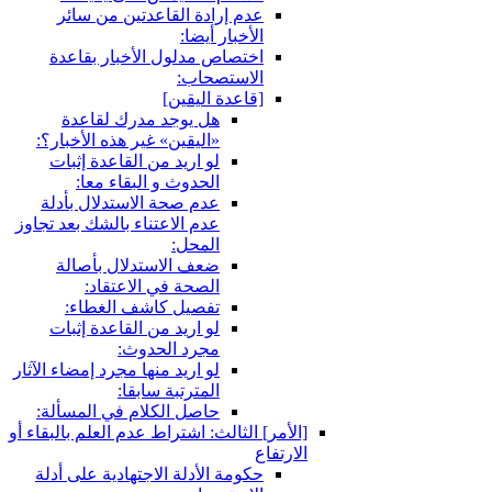
عدم إرادة القاعدتين من سائر
الأخبار أيضا:
اختصاص مدلول الأخبار بقاعدة
الاستصحاب:
[قاعدة اليقين‏]
هل يوجد مدرك لقاعدة
«اليقين» غير هذه الأخبار؟:
لو اريد من القاعدة إثبات
الحدوث و البقاء معا:
عدم صحة الاستدلال بأدلة
عدم الاعتناء بالشك بعد تجاوز
المحل:
ضعف الاستدلال بأصالة
الصحة في الاعتقاد:
تفصيل كاشف الغطاء:
لو اريد من القاعدة إثبات
مجرد الحدوث:
لو اريد منها مجرد إمضاء الآثار
المترتبة سابقا:
حاصل الكلام في المسألة:
[الأمر] الثالث: اشتراط عدم العلم بالبقاء أو
الارتفاع
حكومة الأدلة الاجتهادية على أدلة