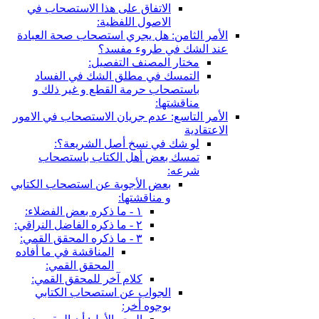
الاتفاق على هذا الاستصحاب في
الاصول اللفظية:
الأمر الثامن: هل يجري استصحاب صحة العبادة
عند الشك في طروء مفسد؟
مختار المصنف التفصيل:
التمسك في مطلق الشك في الفساد
باستصحاب حرمة القطع و غير ذلك و
مناقشتها:
الأمر التاسع: عدم جريان الاستصحاب في الامور
الاعتقادية
لو شك في نسخ أصل الشريعة؟:
تمسك بعض أهل الكتاب باستصحاب
شرعه:
بعض الأجوبة عن استصحاب الكتابي
و مناقشتها:
١ - ما ذكره بعض الفضلاء:
٢ - ما ذكره الفاضل النراقي:
٣ - ما ذكره المحقق القمي:
المناقشة في ما أفاده
المحقق القمي:
كلام آخر للمحقق القمي:
الجواب عن استصحاب الكتابي
بوجوه أخر: