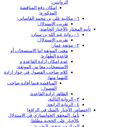
الروايتين:
إمكان دفع المناقشة
المذكورة:
٦ - مكاتبة علي بن محمد القاساني:
تقريب الاستدلال:
تأييد المختار بالأخبار الخاصة:
١ - رواية عبد الله بن سنان:
تقريب الاستدلال:
٢ - موثقة عمار:
معنى الموثقة إما الاستصحاب أو
قاعدة الطهارة:
عدم إمكان إرادة القاعدة و
الاستصحاب معا من الموثقة:
كلام صاحب الفصول في جواز إرادة
كليهما منها:
المناقشة فيما أفاده صاحب
الفصول:
الظاهر إرادة القاعدة:
٣ - الرواية الثالثة:
٤ - الرواية الرابعة:
[اختصاص الأخبار بالشك في الرافع‏]
تأمل المحقق الخوانساري في الاستدلال
بالأخبار على الحجية مطلقا:
المراد من «نقض اليقين»: