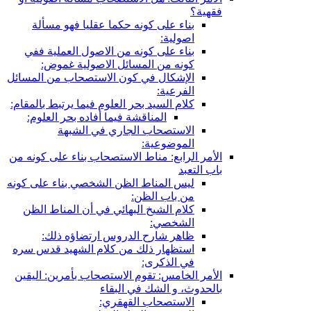
فقهية؟
بناء على كونه حكما عقليا فهو مسألة
اصولية:
بناء على كونه من الاصول العملية ففي
كونه من المسائل الاصولية غموض:
الإشكال في كون الاستصحاب من المسائل
الفرعية:
كلام السيد بحر العلوم فيما يرتبط بالمقام:
المناقشة فيما أفاده بحر العلوم:
الاستصحاب الجاري في الشبهة
الموضوعية:
الأمر الرابع: مناط الاستصحاب بناء على كونه من
باب التعبد
ليس المناط الظن الشخصي بناء على كونه
من باب الظن:
كلام الشيخ البهائي في أن المناط الظن
الشخصي:
ظاهر شارح الدروس ارتضاؤه ذلك:
استظهار ذلك من كلام الشهيد قدس سره
في الذكرى:
الأمر الخامس: تقوم الاستصحاب بأمرين: اليقين
بالحدوث، و الشك في البقاء
الاستصحاب القهقري: