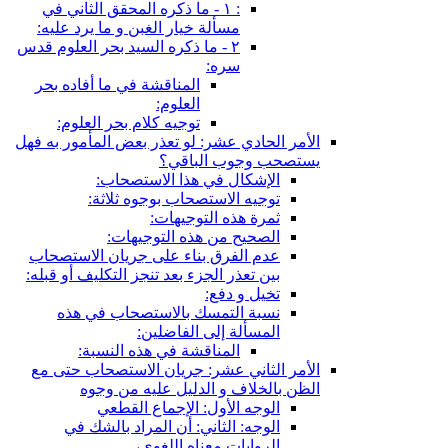
: ١ - ما ذكره المحقق الثاني في
مسألة خيار الغبن و ما يرد عليه:
٢ - ما ذكره السيد بحر العلوم قدس
سره:
المناقشة في ما أفاده بحر
العلوم:
توجيه كلام بحر العلوم:
الأمر الحادي عشر: لو تعذر بعض المأمور به فهل
يستصحب وجوب الباقي؟
الإشكال في هذا الاستصحاب:
توجيه الاستصحاب بوجوه ثلاثة:
ثمرة هذه التوجيهات:
الصحيح من هذه التوجيهات:
عدم الفرق بناء على جريان الاستصحاب
بين تعذر الجزء بعد تنجز التكليف أو قبله:
تخيل و دفع:
نسبة التمسك بالاستصحاب في هذه
المسألة إلى الفاضلين:
المناقشة في هذه النسبة:
الأمر الثاني عشر: جريان الاستصحاب حتى مع
الظن بالخلاف و الدليل عليه من وجوه
الوجه الأول: الإجماع القطعي
الوجه: الثاني: أن المراد بالشك في
الروايات معناه اللغوي،