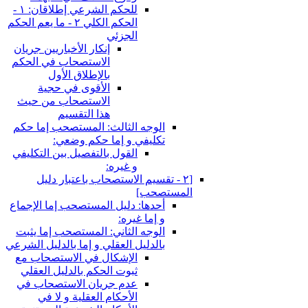
للحكم الشرعي إطلاقان: ١ -
الحكم الكلي ٢ - ما يعم الحكم
الجزئي
إنكار الأخباريين جريان
الاستصحاب في الحكم
بالإطلاق الأول
الأقوى في حجية
الاستصحاب من حيث
هذا التقسيم
الوجه الثالث: المستصحب إما حكم
تكليفي و إما حكم وضعي:
القول بالتفصيل بين التكليفي
و غيره:
[٢ - تقسيم الاستصحاب باعتبار دليل
المستصحب‏]
أحدها: دليل المستصحب إما الإجماع
و إما غيره:
الوجه الثاني: المستصحب إما يثبت
بالدليل العقلي و إما بالدليل الشرعي
الإشكال في الاستصحاب مع
ثبوت الحكم بالدليل العقلي
عدم جريان الاستصحاب في
الأحكام العقلية و لا في