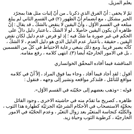
علم المزيل.
مّ لا يخفى : أنّ الفرق الذي ذكرنا ـ من أنّ إثبات مثل هذا بمجرّد
لخبر مشكل ، مع انضمام أنّ الظهور
(٢)
في القسم الثاني لم يبلغ
بلغه في القسم الأوّل ، وأنّ اليقين لا ينقض بالشكّ ـ قد يقال : إنّ
اهره أن يكون اليقين حاصلا ـ لو لا الشكّ ـ باعتبار دليل دالّ على
لحكم في غير صورة ما شكّ فيه ؛ إذ لو فرض عدم دليل لكان نقض
ليقين ـ حقيقة ـ باعتبار عدم الدليل الذي هو دليل العدم ، لا الشكّ ،
أنّه يصير قريبا. ومع ذلك ينبغي رعاية الاحتياط في كلّ من القسمين
 بل في الامور الخارجيّة أيضا
(٣)
. انتهى كلامه ، رفع مقامه.
لمناقشة فيما أفاده المحقّق الخوانساري
قول : لقد أجاد فيما أفاد ، وجاء بما فوق المراد ، إلاّ أنّ في كلامه
واقع للتأمّل ، فلنذكر مواقعه ونشير إلى وجهه ، فنقول :
وله : «وذهب بعضهم إلى حجّيّته في القسم الأوّل».
اهره ـ كصريح ما تقدّم منه في حاشيته الاخرى ـ وجود القائل
حجّيّة الاستصحاب في الأحكام الشرعيّة الجزئيّة كطهارة هذا الثوب ،
الكلّيّة كنجاسة المتغيّر بعد زوال التغيّر ، وعدم الحجّيّة في الامور
لخارجيّة ، كرطوبة الثوب وحياة زيد.
_________________