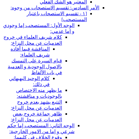
المعتبر هو الشك الفعلي
الأمر السادس: تقسيم الاستصحاب من وجوه:
[١ - تقسيم الاستصحاب باعتبار
المستصحب‏]
الوجه الأول: المستصحب إما وجودي
و إما عدمي:
كلام شريف العلماء في خروج
العدميات عن محل النزاع:
المناقشة فيما أفاده
شريف العلماء:
قيام السيرة على التمسك
بالاصول الوجودية و العدمية
في باب الألفاظ
كلام الوحيد البهبهاني
في ذلك:
ما يظهر منه الاختصاص
بالوجوديات و مناقشته:
التتبع يشهد بعدم خروج
العدميات عن محل النزاع:
ظاهر جماعة خروج بعض
العدميات عن محل النزاع:
الوجه الثاني: المستصحب إما حكم
شرعي و إما من الامور الخارجية:
وقوع الخلاف في كليهما: