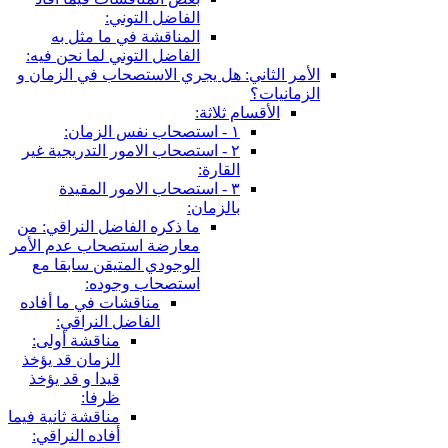
الفاضل التوني:
المناقشة في ما مثل به
الفاضل التوني لما نحن فيه:
الأمر الثاني: هل يجري الاستصحاب في الزمان و
الزمانيات؟
الأقسام ثلاثة:
١ - استصحاب نفس الزمان:
٢ - استصحاب الامور التدريجية غير
القارة:
٣ - استصحاب الامور المقيدة
بالزمان:
ما ذكره الفاضل النراقي: من
معارضة استصحاب عدم الأمر
الوجودي المتيقن سابقا مع
استصحاب وجوده:
مناقشات في ما أفاده
الفاضل النراقي:
مناقشة أولى:
الزمان قد يؤخذ
قيدا و قد يؤخذ
ظرفا:
مناقشة ثانية فيما
أفاده النراقي: