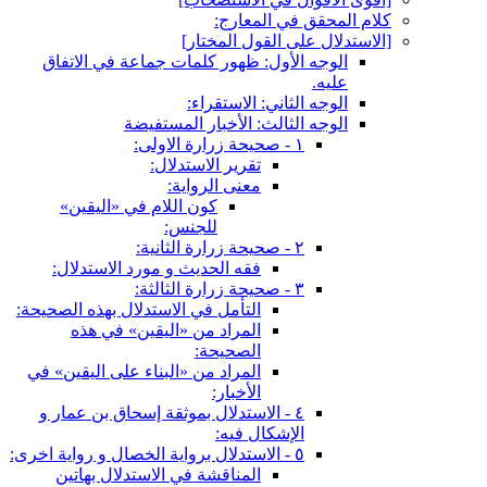
كلام المحقق في المعارج:
[الاستدلال على القول المختار]
الوجه الأول: ظهور كلمات جماعة في الاتفاق
عليه.
الوجه الثاني: الاستقراء:
الوجه الثالث: الأخبار المستفيضة
١ - صحيحة زرارة الاولى:
تقرير الاستدلال:
معنى الرواية:
كون اللام في «اليقين»
للجنس:
٢ - صحيحة زرارة الثانية:
فقه الحديث و مورد الاستدلال:
٣ - صحيحة زرارة الثالثة:
التأمل في الاستدلال بهذه الصحيحة:
المراد من «اليقين» في هذه
الصحيحة:
المراد من «البناء على اليقين» في
الأخبار:
٤ - الاستدلال بموثقة إسحاق بن عمار و
الإشكال فيه:
٥ - الاستدلال برواية الخصال و رواية اخرى:
المناقشة في الاستدلال بهاتين