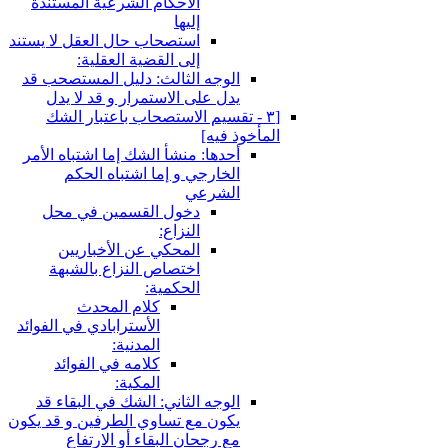
الأحكام الشرعية المستندة
إليها
استصحاب حال العقل لا يستند
إلى القضية العقلية:
الوجه الثالث: دليل المستصحب قد
يدل على الاستمرار و قد لا يدل
[٣ - تقسيم الاستصحاب باعتبار الشك
المأخوذ فيه‏]
أحدها: منشأ الشك إما اشتباه الأمر
الخارجي و إما اشتباه الحكم
الشرعي
دخول القسمين في محل
النزاع:
المحكي عن الأخباريين
اختصاص النزاع بالشبهة
الحكمية:
كلام المحدث
الأسترابادي في الفوائد
المدنية:
كلامه في الفوائد
المكية:
الوجه الثاني: الشك في البقاء قد
يكون مع تساوي الطرفين و قد يكون
مع رجحان البقاء أو الارتفاع