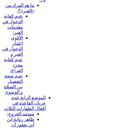
ما هو المراد من
«الغير»؟:
عدم كفاية
الدخول في
مقدمات
الغير:
الأقوى
اعتبار
الدخول في
الغير و
عدم كفاية
مجرد
الفراغ:
عدم صحة
التفصيل
بين الصلاة
و الوضوء:
الموضع الرابع عدم
جريان القاعدة في
أفعال الطهارات الثلاث
مستند الخروج:
ظاهر رواية ابن
أبي يعفور أن