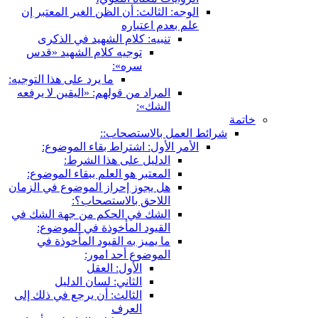
الوجه: الثالث: أن الظن الغير المعتبر إن
علم بعدم اعتباره
تنبيه: كلام الشهيد في الذكرى
توجيه كلام الشهيد «قدس
سره»:
ما يرد على هذا التوجيه:
المراد من قولهم: «اليقين لا يرفعه
الشك»:
خاتمة
شرائط العمل بالاستصحاب::
الأمر الأول: اشتراط بقاء الموضوع:
الدليل على هذا الشرط:
المعتبر هو العلم ببقاء الموضوع:
هل يجوز إحراز الموضوع في الزمان
اللاحق بالاستصحاب؟:
الشك في الحكم من جهة الشك في
القيود المأخوذة في الموضوع:
ما يميز به القيود المأخوذة في
الموضوع أحد امور:
الأول: العقل
الثاني: لسان الدليل
الثالث: أن يرجع في ذلك إلى
العرف