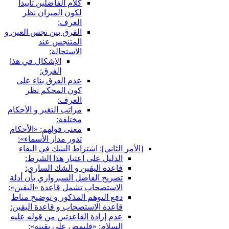
كلام الفاضلين تأييدا
لكون الميزان نظر
العرف:
الفرق بين نجس العين و
المتنجس عند
الاستحالة:
الإشكال في هذا
الفرق:
عدم الفرق بناء على
كون المحكم نظر
العرف:
مراتب التغير و الأحكام
مختلفة:
معنى قولهم: «الأحكام
تدور مدار الأسماء»:
[الأمر الثاني‏]: اشتراط الشك في البقاء
الدليل على اعتبار هذا الشرط:
قاعدة اليقين و الشك الساري:
تصريح الفاضل السبزواري بأن أدلة
الاستصحاب تشمل قاعدة «اليقين»:
دفع التوهم المذكور و توضيح مناط
قاعدة الاستصحاب و قاعدة اليقين:
عدم إرادة القاعدتين من قوله عليه
السلام: «فليمض على يقينه»: