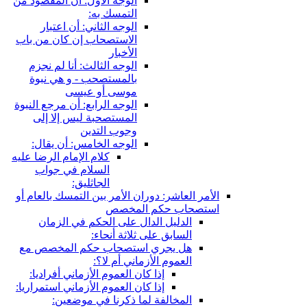
الوجه الأول: أن المقصود من
التمسك به:
الوجه الثاني: أن اعتبار
الاستصحاب إن كان من باب
الأخبار
الوجه الثالث: أنا لم نجزم
بالمستصحب - و هي نبوة
موسى أو عيسى
الوجه الرابع: أن مرجع النبوة
المستصحبة ليس إلا إلى
وجوب التدين
الوجه الخامس: أن يقال:
كلام الإمام الرضا عليه
السلام في جواب
الجاثليق:
الأمر العاشر: دوران الأمر بين التمسك بالعام أو
استصحاب حكم المخصص
الدليل الدال على الحكم في الزمان
السابق على ثلاثة أنحاء:
هل يجري استصحاب حكم المخصص مع
العموم الأزماني أم لا؟:
إذا كان العموم الأزماني أفراديا:
إذا كان العموم الأزماني استمراريا:
المخالفة لما ذكرنا في موضعين: