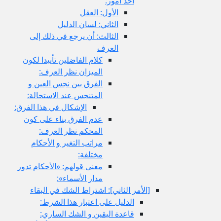
أحد امور:
الأول: العقل
الثاني: لسان الدليل
الثالث: أن يرجع في ذلك إلى
العرف
كلام الفاضلين تأييدا لكون
الميزان نظر العرف:
الفرق بين نجس العين و
المتنجس عند الاستحالة:
الإشكال في هذا الفرق:
عدم الفرق بناء على كون
المحكم نظر العرف:
مراتب التغير و الأحكام
مختلفة:
معنى قولهم: «الأحكام تدور
مدار الأسماء»:
[الأمر الثاني‏]: اشتراط الشك في البقاء
الدليل على اعتبار هذا الشرط:
قاعدة اليقين و الشك الساري: