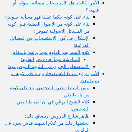
الأمر الثالث: هل الاستصحاب مسألة اصولية أو
فقهية؟
بناء على كونه حكما عقليا فهو مسألة اصولية:
بناء على كونه من الاصول العملية ففي كونه
من المسائل الاصولية غموض:
الإشكال في كون الاستصحاب من المسائل
الفرعية:
كلام السيد بحر العلوم فيما يرتبط بالمقام:
المناقشة فيما أفاده بحر العلوم:
الاستصحاب الجاري في الشبهة الموضوعية:
الأمر الرابع: مناط الاستصحاب بناء على كونه من
باب التعبد
ليس المناط الظن الشخصي بناء على كونه
من باب الظن:
كلام الشيخ البهائي في أن المناط الظن
الشخصي:
ظاهر شارح الدروس ارتضاؤه ذلك:
استظهار ذلك من كلام الشهيد قدس سره في
الذكرى: