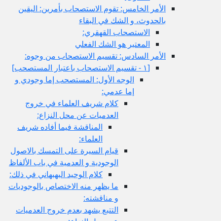
الأمر الخامس: تقوم الاستصحاب بأمرين: اليقين
بالحدوث، و الشك في البقاء
الاستصحاب القهقري:
المعتبر هو الشك الفعلي
الأمر السادس: تقسيم الاستصحاب من وجوه:
[١ - تقسيم الاستصحاب باعتبار المستصحب‏]
الوجه الأول: المستصحب إما وجودي و
إما عدمي:
كلام شريف العلماء في خروج
العدميات عن محل النزاع:
المناقشة فيما أفاده شريف
العلماء:
قيام السيرة على التمسك بالاصول
الوجودية و العدمية في باب الألفاظ
كلام الوحيد البهبهاني في ذلك:
ما يظهر منه الاختصاص بالوجوديات
و مناقشته:
التتبع يشهد بعدم خروج العدميات