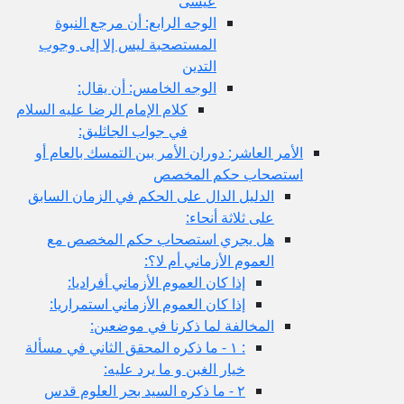
عيسى
الوجه الرابع: أن مرجع النبوة
المستصحبة ليس إلا إلى وجوب
التدين
الوجه الخامس: أن يقال:
كلام الإمام الرضا عليه السلام
في جواب الجاثليق:
الأمر العاشر: دوران الأمر بين التمسك بالعام أو
استصحاب حكم المخصص
الدليل الدال على الحكم في الزمان السابق
على ثلاثة أنحاء:
هل يجري استصحاب حكم المخصص مع
العموم الأزماني أم لا؟:
إذا كان العموم الأزماني أفراديا:
إذا كان العموم الأزماني استمراريا:
المخالفة لما ذكرنا في موضعين:
: ١ - ما ذكره المحقق الثاني في مسألة
خيار الغبن و ما يرد عليه:
٢ - ما ذكره السيد بحر العلوم قدس