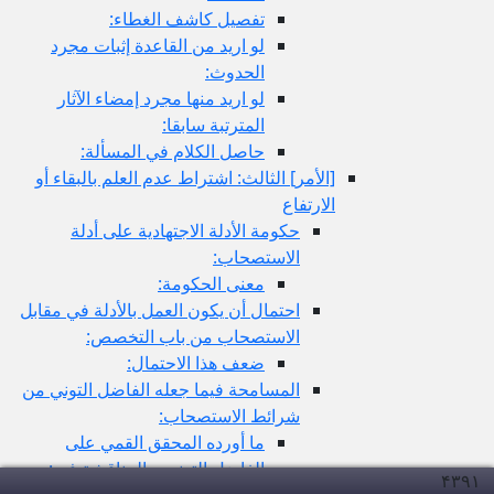
تفصيل كاشف الغطاء:
لو اريد من القاعدة إثبات مجرد
الحدوث:
لو اريد منها مجرد إمضاء الآثار
المترتبة سابقا:
حاصل الكلام في المسألة:
[الأمر] الثالث: اشتراط عدم العلم بالبقاء أو
الارتفاع
حكومة الأدلة الاجتهادية على أدلة
الاستصحاب:
معنى الحكومة:
احتمال أن يكون العمل بالأدلة في مقابل
الاستصحاب من باب التخصص:
ضعف هذا الاحتمال:
المسامحة فيما جعله الفاضل التوني من
شرائط الاستصحاب:
ما أورده المحقق القمي على
الفاضل التوني و المناقشة فيه:
۴۳۹
۱