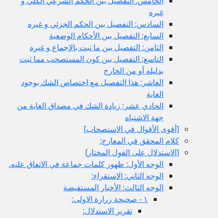
الخامس: التفصيل بين الحكم الشرعي الكلي و
غيره
السادس: التفصيل بين الحكم الجزئي و غيره
السابع: التفصيل بين الأحكام الوضعية
الثامن: التفصيل بين ما ثبت بالإجماع و غيره
التاسع: التفصيل بين كون المستصحب مما ثبت
بدليله أو من الخارج
العاشر: هذا التفصيل مع اختصاص الشك بوجود
الغاية
الحادي عشر: زيادة الشك في مصداق الغاية من
جهة الاشتباه
[أقوى الأقوال في الاستصحاب‏]
كلام المحقق في المعارج:
[الاستدلال على القول المختار]
الوجه الأول: ظهور كلمات جماعة في الاتفاق عليه.
الوجه الثاني: الاستقراء:
الوجه الثالث: الأخبار المستفيضة
١ - صحيحة زرارة الاولى:
تقرير الاستدلال: