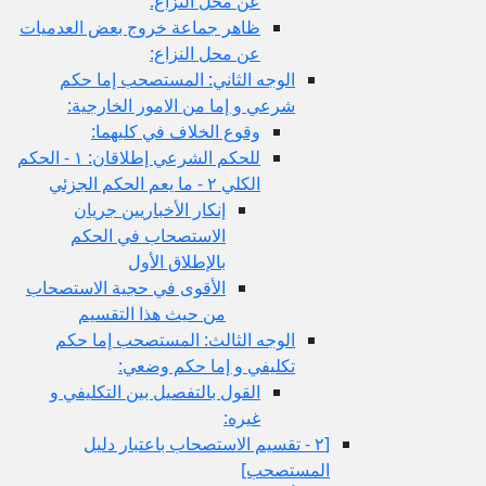
عن محل النزاع:
ظاهر جماعة خروج بعض العدميات
عن محل النزاع:
الوجه الثاني: المستصحب إما حكم
شرعي و إما من الامور الخارجية:
وقوع الخلاف في كليهما:
للحكم الشرعي إطلاقان: ١ - الحكم
الكلي ٢ - ما يعم الحكم الجزئي
إنكار الأخباريين جريان
الاستصحاب في الحكم
بالإطلاق الأول
الأقوى في حجية الاستصحاب
من حيث هذا التقسيم
الوجه الثالث: المستصحب إما حكم
تكليفي و إما حكم وضعي:
القول بالتفصيل بين التكليفي و
غيره:
[٢ - تقسيم الاستصحاب باعتبار دليل
المستصحب‏]