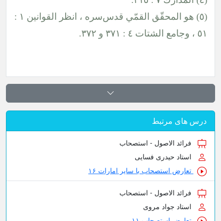
(٥) هو المحقّق القمّي
قدس‌سره
، انظر القوانين ١ :
٥١ ، وجامع الشتات ٤ : ٣٧١ و ٣٧٢.
درس های مرتبط
فرائد الاصول - استصحاب
استاد حیدری فسایی
تعارض استصحاب با سایر امارات ۱۶
فرائد الاصول - استصحاب
استاد جواد مروی
تعارض استصحاب ۱۱