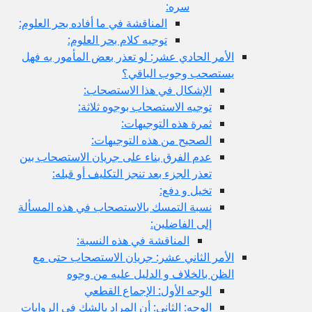
سره:
المناقشة في ما أفاده بحر العلوم:
توجيه كلام بحر العلوم:
الأمر الحادي عشر: لو تعذر بعض المأمور به فهل
يستصحب وجوب الباقي؟
الإشكال في هذا الاستصحاب:
توجيه الاستصحاب بوجوه ثلاثة:
ثمرة هذه التوجيهات:
الصحيح من هذه التوجيهات:
عدم الفرق بناء على جريان الاستصحاب بين
تعذر الجزء بعد تنجز التكليف أو قبله:
تخيل و دفع:
نسبة التمسك بالاستصحاب في هذه المسألة
إلى الفاضلين:
المناقشة في هذه النسبة:
الأمر الثاني عشر: جريان الاستصحاب حتى مع
الظن بالخلاف و الدليل عليه من وجوه
الوجه الأول: الإجماع القطعي
الوجه: الثاني: أن المراد بالشك في الروايات