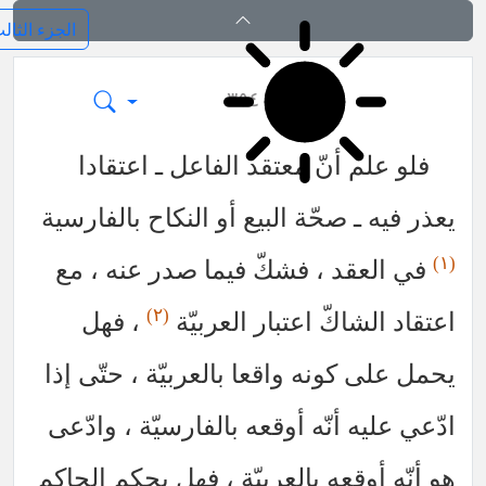
فرائد الاصول (رسائل)
٣٥٤
فلو علم أنّ معتقد الفاعل ـ اعتقادا
يعذر فيه ـ صحّة البيع أو النكاح بالفارسية
(١)
في العقد ، فشكّ فيما صدر عنه ، مع
(٢)
اعتقاد الشاكّ اعتبار العربيّة
، فهل
يحمل على كونه واقعا بالعربيّة ، حتّى إذا
ادّعي عليه أنّه أوقعه بالفارسيّة ، وادّعى
هو أنّه أوقعه بالعربيّة ، فهل يحكم الحاكم