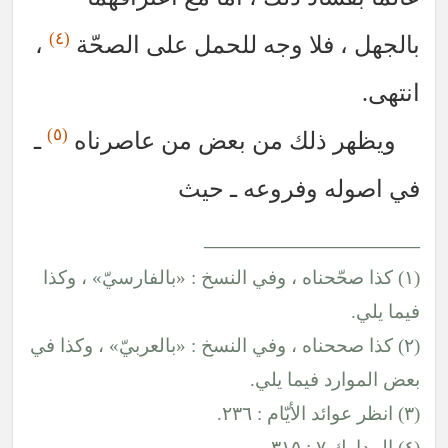
(٤)
بالجهل ، فلا وجه للحمل على الصحّة
،
انتهى.
(٥)
ويظهر ذلك من بعض من عاصرناه
ـ
في اصوله وفروعه ـ حيث
__________________
(١) كذا صحّحناه ، وفي النسخ : «بالفارسيّ» ، وكذا
فيما يلي.
(٢) كذا صححناه ، وفي النسخ : «بالعربيّ» ، وكذا في
بعض الموارد فيما يلي.
(٣) انظر عوائد الأيّام : ٢٣٦.
(٤) المدارك ٧ : ٣١٥.