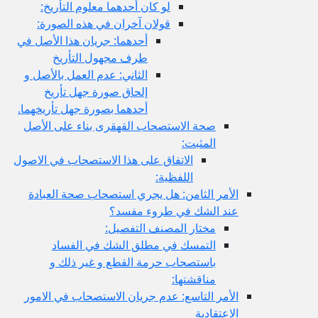
لو كان أحدهما معلوم التأريخ:
قولان آخران في هذه الصورة:
أحدهما: جريان هذا الأصل في
طرف مجهول التأريخ
الثاني: عدم العمل بالأصل و
إلحاق صورة جهل تأريخ
أحدهما بصورة جهل تأريخهما.
صحة الاستصحاب القهقرى بناء على الأصل
المثبت:
الاتفاق على هذا الاستصحاب في الاصول
اللفظية:
الأمر الثامن: هل يجري استصحاب صحة العبادة
عند الشك في طروء مفسد؟
مختار المصنف التفصيل:
التمسك في مطلق الشك في الفساد
باستصحاب حرمة القطع و غير ذلك و
مناقشتها:
الأمر التاسع: عدم جريان الاستصحاب في الامور
الاعتقادية