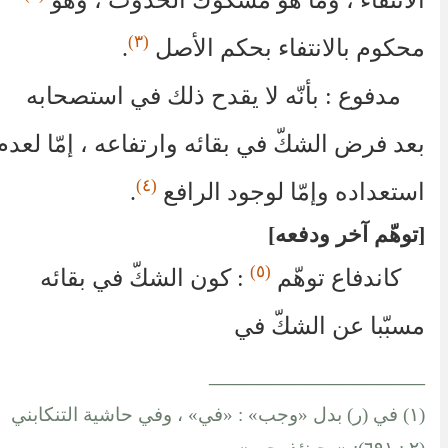
(٣)
محكوم بالانتفاء بحكم الأصل
.
مدفوع : بأنّه لا يقدح ذلك في استصحابه
بعد فرض الشكّ في بقائه وارتفاعه ، إمّا لعدم
(٤)
استعداده وإمّا لوجود الرافع
.
توهّم آخر ودفعه
(٥)
كاندفاع توهّم
: كون الشكّ في بقائه
مسبّبا عن الشكّ في
__________________
(١) في (ر) بدل «وجب» : «في» ، وفي حاشية التنكابني