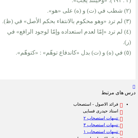
(٢ : ٦٩١): «وحينئذ يجب».
(٢) شطب في (ت) و (ه) على «هو».
(٣) لم ترد «وهو محكوم بالانتفاء بحكم الأصل» في (ظ).
(٤) لم ترد «إمّا لعدم استعداده وإمّا لوجود الرافع» في
(ر).
(٥) في (ه) و (ت) بدل «كاندفاع توهّم» : «كتوهّم».
س های مرتبط
فرائد الاصول - استصحاب
استاد حیدری فسایی
تنبیهات استصحاب ۲
تنبیهات استصحاب ۳
تنبیهات استصحاب ۱