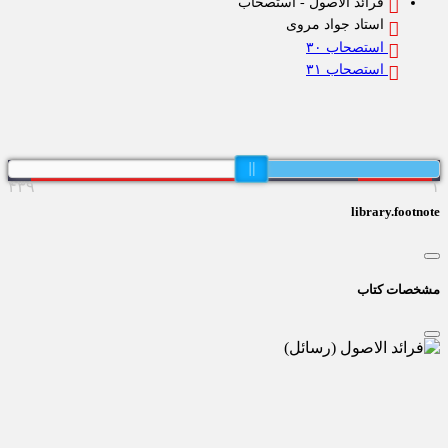
فرائد الاصول - استصحاب
استاد جواد مروی
استصحاب ۳۰
استصحاب ۳۱
۴۳۹
library.footn
خصات کتاب