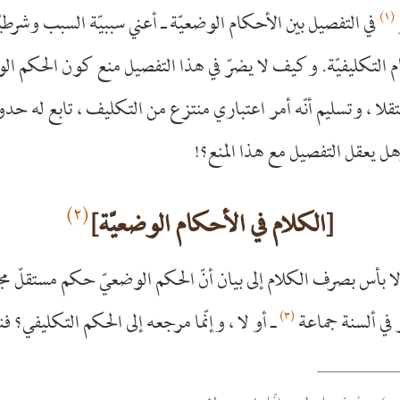
(١)
في التفصيل بين الأحكام الوضعيّة ـ أعني سببيّة السبب وشرطي
م التكليفيّة. وكيف لا يضرّ في هذا التفصيل منع كون الحكم ال
ا ، وتسليم أنّه أمر اعتباري منتزع من التكليف ، تابع له حدو
ل يعقل التفصيل مع هذا المنع؟!
(٢)
[الكلام في الأحكام الوضعيّة]
ه لا بأس بصرف الكلام إلى بيان أنّ الحكم الوضعيّ حكم مستقلّ مج
(٣)
 في ألسنة جماعة
ـ أو لا ، وإنّما مرجعه إلى الحكم التكليفي؟ فن
__________