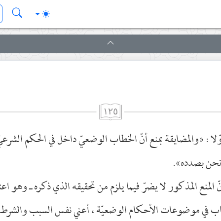
١٢٥
ّلا : «والمضايقة بمنع أنّ الخطاب الوضعيّ داخل في الحكم الشرعيّ 
 نحن بصدده».
نّ المنع المذكور لا يضرّ فيما يلزم من تحقيقه الذي ذكره ـ وهو اعت
 في موضوعات الأحكام الوضعيّة ، أعني نفس السبب والشرط وا