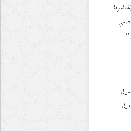
ّة الشرط
وضعيّ
ثا
عول ـ
قول :