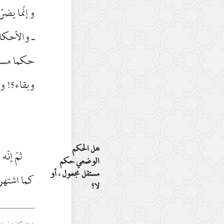
وإنّما يضرّ
ـ والأحكا
حكما مستقل
وبقاء؟! وه
هل الحكم
ثمّ إنّ
الوضعي حكم
مستقل مجعول ، أو
كما اشتهر
لا؟
________