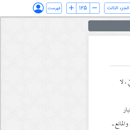
فهرست
، لا
بار
لمانع ـ