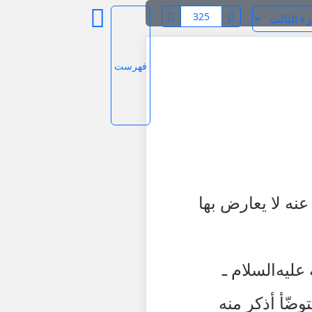
فهرست
عنه لا يعارض بها
ه
عليه‌السلام
ـ
وضّأ أذكر منه