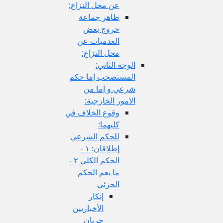
عن محل النزاع:
ظاهر جماعة
خروج بعض
العدميات عن
محل النزاع:
الوجه الثاني:
المستصحب إما حكم
شرعي و إما من
الامور الخارجية:
وقوع الخلاف في
كليهما:
للحكم الشرعي
إطلاقان: ١ -
الحكم الكلي ٢ -
ما يعم الحكم
الجزئي
إنكار
الأخباريين
جريان