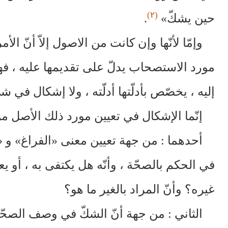
(٢)
حين يشكّ»
.
وإمّا لأنّها وإن كانت من الاصول إلاّ أنّ الأم
مورد الاستصحاب يدلّ على تقديمها عليه ، فه
إليه ، يخصّص بأدلّتها أدلّته ، ولا إشكال في 
إنّما الإشكال في تعيين مورد ذلك الأصل م
أحدهما : من جهة تعيين معنى «الفراغ» و «ا
في الحكم بالصحّة ، وأنّه هل يكتفى به ، أو ي
غيره؟ وأنّ المراد بالغير ما هو؟
الثاني : من جهة أنّ الشكّ في وصف الصح