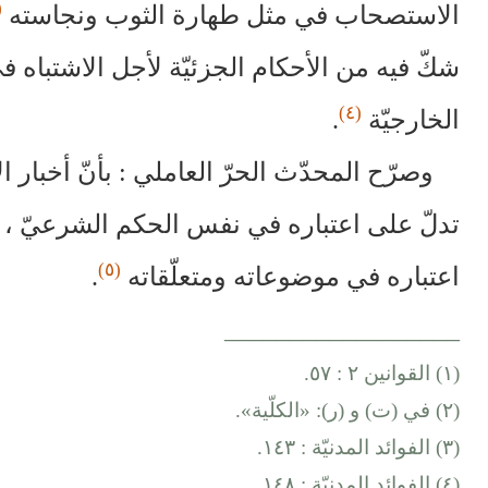
٣)
الاستصحاب في مثل طهارة الثوب ونجاسته
شكّ فيه من الأحكام الجزئيّة لأجل الاشتباه ف
(٤)
الخارجيّة
.
وصرّح المحدّث الحرّ العاملي : بأنّ أخبار 
تدلّ على اعتباره في نفس الحكم الشرعيّ ، وإ
(٥)
اعتباره في موضوعاته ومتعلّقاته
.
__________________
(١) القوانين ٢ : ٥٧.
(٢) في (ت) و (ر): «الكلّية».
(٣) الفوائد المدنيّة : ١٤٣.
(٤) الفوائد المدنيّة : ١٤٨.