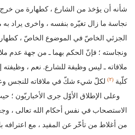
شأنه أن يؤخذ من الشارع ، كطهارة من خرج 
نجاسة ما زال تغيّره بنفسه ، واخرى يراد به م
الجزئي الخاصّ في الموضوع الخاصّ ، كطهارة
ونجاسته ؛ فإنّ الحكم بهما ـ من جهة عدم ملا
ملاقاته ـ ليس وظيفة للشارع. نعم ، وظيفته إ
(٢)
كلّية
لكلّ شيء شكّ في ملاقاته للنجس وعد
وعلى الإطلاق الأوّل جرى الأخباريّون ؛ حيث
الاستصحاب في نفس أحكام الله تعالى ، وجعل
من أغلاط من تأخّر عن المفيد ، مع اعترافه با