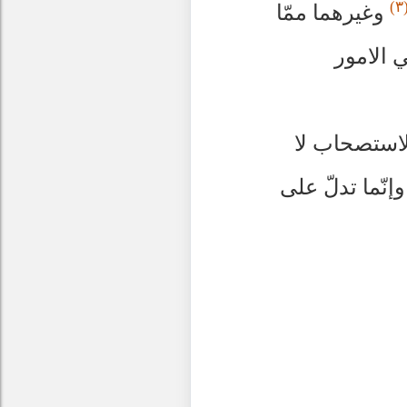
(
وغيرهما ممّا
ي الامور
الاستصحاب لا
نّما تدلّ على