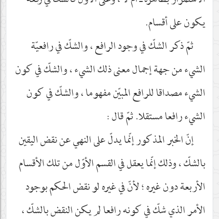
الاستمرار بظاهره ـ أم لا ، وعلى الأوّل فالشكّ في رفعه
يكون على أقسام.
ثمّ ذكر الشكّ في وجود الرافع ، والشكّ في رافعيّة
الشيء من جهة إجمال معنى ذلك الشيء ، والشكّ في كون
الشيء مصداقا للرافع المبيّن مفهوما ، والشكّ في كون
الشيء رافعا مستقلا. ثمّ قال :
إنّ الخبر المذكور إنّما يدلّ على النهي عن نقض اليقين
بالشكّ ، وذلك إنّما يعقل في القسم الأوّل من تلك الأقسام
الأربعة دون غيره ؛ لأنّ في غيره لو نقض الحكم بوجود
الأمر الذي شكّ في كونه رافعا لم يكن النقض بالشكّ ،