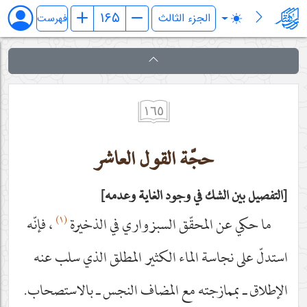
فرائد الاصول (رسائل)
فهرست
١٦٥
حجّة القول العاشر
التفصيل بين الشك في وجود الغاية وعدمه
(١)
ما حكي عن المحقّق السبزواري في الذخيرة
، فإنّه
استدلّ على نجاسة الماء الكثير المطلق الذي سلب عنه
الإطلاق ـ بممازجته مع المضاف النجس ـ بالاستصحاب.