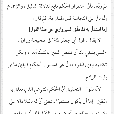
ثمّ ردّه : بأنّ استمرار الحكم تابع لدلالة الدليل ، والإجماع
إنّما دلّ على النجاسة قبل الممازجة. ثمّ قال :
ما استدلّ به المحقّق السبزواري على هذا القول
لا يقال : قول أبي جعفر
عليه‌السلام
في صحيحة زرارة :
«ليس ينبغي لك أن تنقض اليقين بالشكّ أبدا ، ولكن
تنقضه بيقين آخر» يدلّ على استمرار أحكام اليقين ما لم
يثبت الرافع.
لأنّا نقول : التحقيق أنّ الحكم الشرعيّ الذي تعلّق به
اليقين : إمّا أن يكون مستمرّا ـ بمعنى أنّ له دليلا دالا على