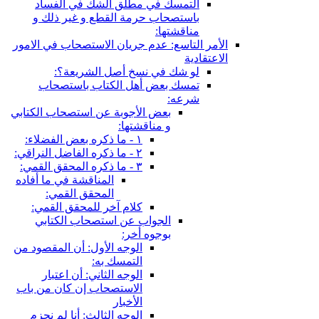
التمسك في مطلق الشك في الفساد
باستصحاب حرمة القطع و غير ذلك و
مناقشتها:
الأمر التاسع: عدم جريان الاستصحاب في الامور
الاعتقادية
لو شك في نسخ أصل الشريعة؟:
تمسك بعض أهل الكتاب باستصحاب
شرعه:
بعض الأجوبة عن استصحاب الكتابي
و مناقشتها:
١ - ما ذكره بعض الفضلاء:
٢ - ما ذكره الفاضل النراقي:
٣ - ما ذكره المحقق القمي:
المناقشة في ما أفاده
المحقق القمي:
كلام آخر للمحقق القمي:
الجواب عن استصحاب الكتابي
بوجوه أخر:
الوجه الأول: أن المقصود من
التمسك به:
الوجه الثاني: أن اعتبار
الاستصحاب إن كان من باب
الأخبار
الوجه الثالث: أنا لم نجزم