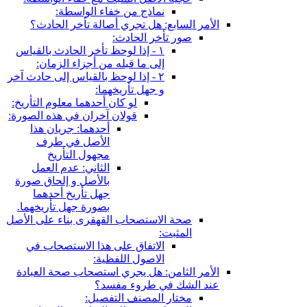
نماذج من خفاء الواسطة:
الأمر السابع: هل تجري أصالة تأخر الحادث؟
صور تأخر الحادث:
١ - إذا لوحظ تأخر الحادث بالقياس
إلى ما قبله من أجزاء الزمان:
٢ - إذا لوحظ بالقياس إلى حادث آخر
و جهل تأريخهما:
لو كان أحدهما معلوم التأريخ:
قولان آخران في هذه الصورة:
أحدهما: جريان هذا
الأصل في طرف
مجهول التأريخ
الثاني: عدم العمل
بالأصل و إلحاق صورة
جهل تأريخ أحدهما
بصورة جهل تأريخهما.
صحة الاستصحاب القهقرى بناء على الأصل
المثبت:
الاتفاق على هذا الاستصحاب في
الاصول اللفظية:
الأمر الثامن: هل يجري استصحاب صحة العبادة
عند الشك في طروء مفسد؟
مختار المصنف التفصيل: