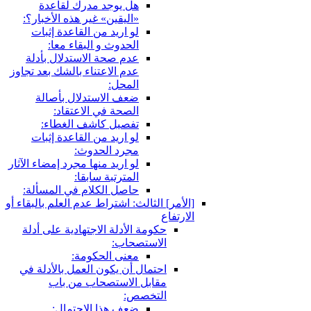
هل يوجد مدرك لقاعدة
«اليقين» غير هذه الأخبار؟:
لو اريد من القاعدة إثبات
الحدوث و البقاء معا:
عدم صحة الاستدلال بأدلة
عدم الاعتناء بالشك بعد تجاوز
المحل:
ضعف الاستدلال بأصالة
الصحة في الاعتقاد:
تفصيل كاشف الغطاء:
لو اريد من القاعدة إثبات
مجرد الحدوث:
لو اريد منها مجرد إمضاء الآثار
المترتبة سابقا:
حاصل الكلام في المسألة:
[الأمر] الثالث: اشتراط عدم العلم بالبقاء أو
الارتفاع
حكومة الأدلة الاجتهادية على أدلة
الاستصحاب:
معنى الحكومة:
احتمال أن يكون العمل بالأدلة في
مقابل الاستصحاب من باب
التخصص:
ضعف هذا الاحتمال: