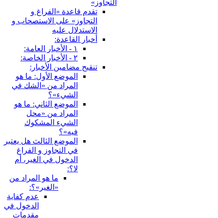
التجاوز»
تقدم قاعدة «الفراغ و
التجاوز» على الاستصحاب و
الاستدلال عليه
أخبار القاعدة:
١ - الأخبار العامة:
٢ - الأخبار الخاصة:
تنقيح مضامين الأخبار:
الموضع الأول: ما هو
المراد من «الشك في
الشي‏ء»؟
الموضع الثاني: ما هو
المراد من «محل
الشي‏ء المشكوك
فيه»؟
الموضع الثالث هل يعتبر
في التجاوز و الفراغ
الدخول في الغير، أم
لا؟:
ما هو المراد من
«الغير»؟:
عدم كفاية
الدخول في
مقدمات