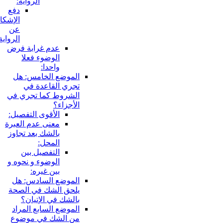
الرواية:
دفع
الإشكال
عن
الرواية:
عدم غرابة فرض
الوضوء فعلا
واحدا:
الموضع الخامس: هل
تجري القاعدة في
الشروط كما تجري في
الأجزاء؟
الأقوى التفصيل:
معنى عدم العبرة
بالشك بعد تجاوز
المحل:
التفصيل بين
الوضوء و نحوه و
بين غيره:
الموضع السادس: هل
يلحق الشك في الصحة
بالشك في الإتيان؟
الموضع السابع المراد
من الشك في موضوع