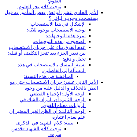
العلوم:
توجيه كلام بحر العلوم:
الأمر الحادي عشر: لو تعذر بعض المأمور به فهل
يستصحب وجوب الباقي؟
الإشكال في هذا الاستصحاب:
توجيه الاستصحاب بوجوه ثلاثة:
ثمرة هذه التوجيهات:
الصحيح من هذه التوجيهات:
عدم الفرق بناء على جريان الاستصحاب
بين تعذر الجزء بعد تنجز التكليف أو قبله:
تخيل و دفع:
نسبة التمسك بالاستصحاب في هذه
المسألة إلى الفاضلين:
المناقشة في هذه النسبة:
الأمر الثاني عشر: جريان الاستصحاب حتى مع
الظن بالخلاف و الدليل عليه من وجوه
الوجه الأول: الإجماع القطعي
الوجه: الثاني: أن المراد بالشك في
الروايات معناه اللغوي،
الوجه: الثالث: أن الظن الغير المعتبر إن
علم بعدم اعتباره
تنبيه: كلام الشهيد في الذكرى
توجيه كلام الشهيد «قدس
سره»: