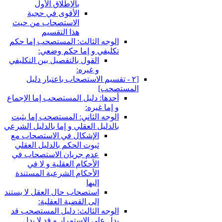
بالإطلاق الأول
الأقوى في حجية
الاستصحاب من حيث
هذا التقسيم
الوجه الثالث: المستصحب إما حكم
تكليفي و إما حكم وضعي:
القول بالتفصيل بين التكليفي
و غيره:
[٢ - تقسيم الاستصحاب باعتبار دليل
المستصحب‏]
أحدها: دليل المستصحب إما الإجماع
و إما غيره:
الوجه الثاني: المستصحب إما يثبت
بالدليل العقلي و إما بالدليل الشرعي
الإشكال في الاستصحاب مع
ثبوت الحكم بالدليل العقلي
عدم جريان الاستصحاب في
الأحكام العقلية و لا في
الأحكام الشرعية المستندة
إليها
استصحاب حال العقل لا يستند
إلى القضية العقلية:
الوجه الثالث: دليل المستصحب قد
يدل على الاستمرار و قد لا يدل