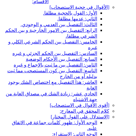
الأقسام:
[الأقوال في حجية الاستصحاب‏]
الأول: القول بالحجية مطلقا.
الثاني: عدمها مطلقا.
الثالث: التفصيل بين العدمي و الوجودي.
الرابع: التفصيل بين الامور الخارجية و بين الحكم
الشرعي مطلقا،
الخامس: التفصيل بين الحكم الشرعي الكلي و
غيره
السادس: التفصيل بين الحكم الجزئي و غيره
السابع: التفصيل بين الأحكام الوضعية
الثامن: التفصيل بين ما ثبت بالإجماع و غيره
التاسع: التفصيل بين كون المستصحب مما ثبت
بدليله أو من الخارج
العاشر: هذا التفصيل مع اختصاص الشك بوجود
الغاية
الحادي عشر: زيادة الشك في مصداق الغاية من
جهة الاشتباه
[أقوى الأقوال في الاستصحاب‏]
كلام المحقق في المعارج:
[الاستدلال على القول المختار]
الوجه الأول: ظهور كلمات جماعة في الاتفاق
عليه.
الوجه الثاني: الاستقراء: