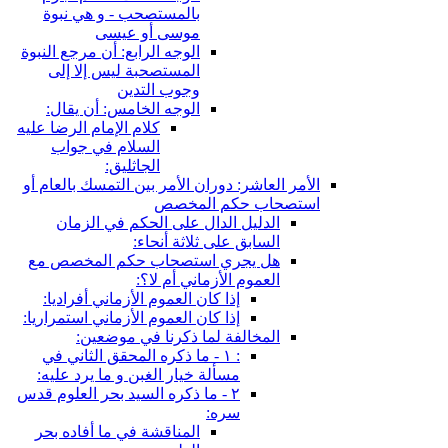
بالمستصحب - و هي نبوة
موسى أو عيسى
الوجه الرابع: أن مرجع النبوة
المستصحبة ليس إلا إلى
وجوب التدين
الوجه الخامس: أن يقال:
كلام الإمام الرضا عليه
السلام في جواب
الجاثليق:
الأمر العاشر: دوران الأمر بين التمسك بالعام أو
استصحاب حكم المخصص
الدليل الدال على الحكم في الزمان
السابق على ثلاثة أنحاء:
هل يجري استصحاب حكم المخصص مع
العموم الأزماني أم لا؟:
إذا كان العموم الأزماني أفراديا:
إذا كان العموم الأزماني استمراريا:
المخالفة لما ذكرنا في موضعين:
: ١ - ما ذكره المحقق الثاني في
مسألة خيار الغبن و ما يرد عليه:
٢ - ما ذكره السيد بحر العلوم قدس
سره:
المناقشة في ما أفاده بحر