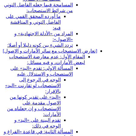
المسامحة فيما جعله الفاضل التوني
من شرائط الاستصحاب:
ما أورده المحقق القمي على
الفاضل التوني و المناقشة
فيه:
المراد من «الأدلة الاجتهادية» و
«الاصول»:
تردد الشي‏ء بين كونه دليلا أو أصلا:
[تعارض الاستصحاب مع سائر الأمارات و الاصول‏]
المقام الأول: عدم معارضة الاستصحاب
لبعض الأمارات، و فيه مسائل:
المسألة الاولى: تقدم «اليد» على
الاستصحاب و الاستدلال عليه
الوجه في الرجوع إلى
الاستصحاب لو تقارنت «اليد»
بالإقرار:
«اليد» على تقدير كونها من
الاصول مقدمة على
الاستصحاب و إن جعلناه من
الأمارات:
تقدم البينة على «اليد» و
الوجه في ذلك:
المسألة الثانية: في قاعدة «الفراغ و