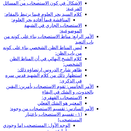
الإشكال في كون الاستصحاب من المسائل
الفرعية:
كلام السيد بحر العلوم فيما يرتبط بالمقام:
المناقشة فيما أفاده بحر العلوم:
الاستصحاب الجاري في الشبهة
الموضوعية:
الأمر الرابع: مناط الاستصحاب بناء على كونه من
باب التعبد
ليس المناط الظن الشخصي بناء على كونه
من باب الظن:
كلام الشيخ البهائي في أن المناط الظن
الشخصي:
ظاهر شارح الدروس ارتضاؤه ذلك:
استظهار ذلك من كلام الشهيد قدس سره
في الذكرى:
الأمر الخامس: تقوم الاستصحاب بأمرين: اليقين
بالحدوث، و الشك في البقاء
الاستصحاب القهقري:
المعتبر هو الشك الفعلي
الأمر السادس: تقسيم الاستصحاب من وجوه:
[١ - تقسيم الاستصحاب باعتبار
المستصحب‏]
الوجه الأول: المستصحب إما وجودي
و إما عدمي: