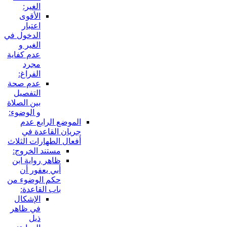
الغير:
الأقوى
اعتبار
الدخول في
الغير و
عدم كفاية
مجرد
الفراغ:
عدم صحة
التفصيل
بين الصلاة
و الوضوء:
الموضع الرابع عدم
جريان القاعدة في
أفعال الطهارات الثلاث
مستند الخروج:
ظاهر رواية ابن
أبي يعفور أن
حكم الوضوء من
باب القاعدة:
الإشكال
في ظاهر
ذيل