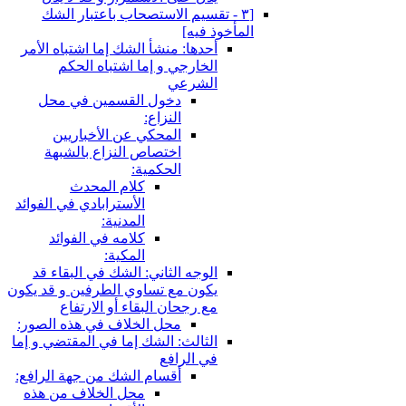
[٣ - تقسيم الاستصحاب باعتبار الشك
المأخوذ فيه‏]
أحدها: منشأ الشك إما اشتباه الأمر
الخارجي و إما اشتباه الحكم
الشرعي
دخول القسمين في محل
النزاع:
المحكي عن الأخباريين
اختصاص النزاع بالشبهة
الحكمية:
كلام المحدث
الأسترابادي في الفوائد
المدنية:
كلامه في الفوائد
المكية:
الوجه الثاني: الشك في البقاء قد
يكون مع تساوي الطرفين و قد يكون
مع رجحان البقاء أو الارتفاع
محل الخلاف في هذه الصور:
الثالث: الشك إما في المقتضي و إما
في الرافع
أقسام الشك من جهة الرافع:
محل الخلاف من هذه