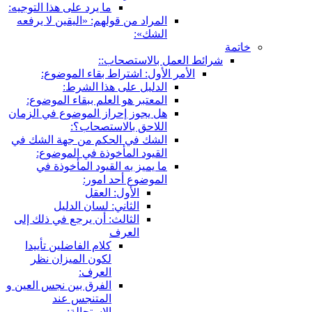
ما يرد على هذا التوجيه:
المراد من قولهم: «اليقين لا يرفعه
الشك»:
خاتمة
شرائط العمل بالاستصحاب::
الأمر الأول: اشتراط بقاء الموضوع:
الدليل على هذا الشرط:
المعتبر هو العلم ببقاء الموضوع:
هل يجوز إحراز الموضوع في الزمان
اللاحق بالاستصحاب؟:
الشك في الحكم من جهة الشك في
القيود المأخوذة في الموضوع:
ما يميز به القيود المأخوذة في
الموضوع أحد امور:
الأول: العقل
الثاني: لسان الدليل
الثالث: أن يرجع في ذلك إلى
العرف
كلام الفاضلين تأييدا
لكون الميزان نظر
العرف:
الفرق بين نجس العين و
المتنجس عند
الاستحالة: