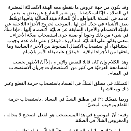
قد يكون من جهة عروض ما ينقطع معه الهيئة الاتّصاليّة المعتبرة
ي الصلاة ، فإنّا استكشفنا ـ من تعبير الشارع عن بعض ما يعتبر
دمه في الصلاة بالقواطع ـ أنّ للصلاة هيئة اتصاليّة ينافيها توسّط
عض الأشياء في خلال أجزائها ، الموجب لخروج الأجزاء اللاحقة عن
ابليّة الانضمام والأجزاء السابقة عن قابليّة الانضمام إليها ، فإذا شكّ
ي شيء من ذلك وجودا أو صفة جرى استصحاب صحّة الأجزاء ـ
معنى بقائها على القابليّة المذكورة ـ فيتفرّع على ذلك عدم وجوب
ستئنافها ، أو استصحاب الاتصال الملحوظ بين الأجزاء السابقة وما
لحقها من الأجزاء الباقية ، فيتفرّع عليه بقاء الأمر بالإتمام.
هذا الكلام وإن كان قابلا للنقض والإبرام ، إلاّ أنّ الأظهر بحسب
لمسامحة العرفيّة في كثير من الاستصحابات جريان الاستصحاب
ي المقام.
لتمسّك في مطلق الشكّ في الفساد باستصحاب حرمة القطع وغير
لك ومناقشتها
ربما يتمسّك
(٢)
في مطلق الشكّ في الفساد ، باستصحاب حرمة
لقطع ووجوب المضيّ.
فيه : أنّ الموضوع في هذا المستصحب هو الفعل الصحيح لا محالة ،
المفروض الشكّ في الصحّة.
ربما يتمسّك في إثبات الصحّة في محلّ الشكّ ، بقوله تعالى :