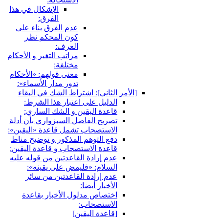
الإشكال في هذا
الفرق:
عدم الفرق بناء على
كون المحكم نظر
العرف:
مراتب التغير و الأحكام
مختلفة:
معنى قولهم: «الأحكام
تدور مدار الأسماء»:
[الأمر الثاني‏]: اشتراط الشك في البقاء
الدليل على اعتبار هذا الشرط:
قاعدة اليقين و الشك الساري:
تصريح الفاضل السبزواري بأن أدلة
الاستصحاب تشمل قاعدة «اليقين»:
دفع التوهم المذكور و توضيح مناط
قاعدة الاستصحاب و قاعدة اليقين:
عدم إرادة القاعدتين من قوله عليه
السلام: «فليمض على يقينه»:
عدم إرادة القاعدتين من سائر
الأخبار أيضا:
اختصاص مدلول الأخبار بقاعدة
الاستصحاب:
[قاعدة اليقين‏]