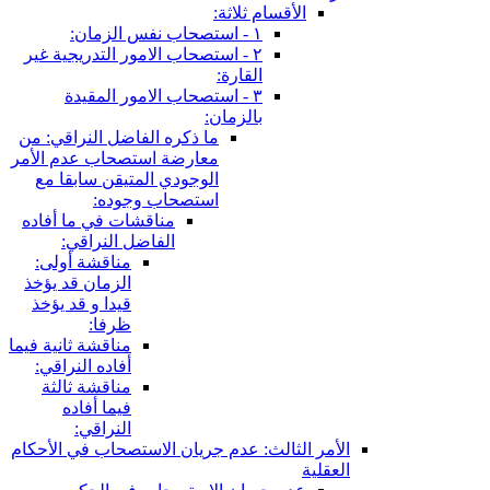
الأقسام ثلاثة:
١ - استصحاب نفس الزمان:
٢ - استصحاب الامور التدريجية غير
القارة:
٣ - استصحاب الامور المقيدة
بالزمان:
ما ذكره الفاضل النراقي: من
معارضة استصحاب عدم الأمر
الوجودي المتيقن سابقا مع
استصحاب وجوده:
مناقشات في ما أفاده
الفاضل النراقي:
مناقشة أولى:
الزمان قد يؤخذ
قيدا و قد يؤخذ
ظرفا:
مناقشة ثانية فيما
أفاده النراقي:
مناقشة ثالثة
فيما أفاده
النراقي:
الأمر الثالث: عدم جريان الاستصحاب في الأحكام
العقلية