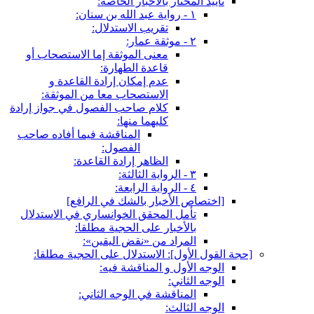
تأييد المختار بالأخبار الخاصة:
١ - رواية عبد الله بن سنان:
تقريب الاستدلال:
٢ - موثقة عمار:
معنى الموثقة إما الاستصحاب أو
قاعدة الطهارة:
عدم إمكان إرادة القاعدة و
الاستصحاب معا من الموثقة:
كلام صاحب الفصول في جواز إرادة
كليهما منها:
المناقشة فيما أفاده صاحب
الفصول:
الظاهر إرادة القاعدة:
٣ - الرواية الثالثة:
٤ - الرواية الرابعة:
[اختصاص الأخبار بالشك في الرافع‏]
تأمل المحقق الخوانساري في الاستدلال
بالأخبار على الحجية مطلقا:
المراد من «نقض اليقين»:
[حجة القول الأول‏]: الاستدلال على الحجية مطلقا:
الوجه الأول و المناقشة فيه:
الوجه الثاني:
المناقشة في الوجه الثاني:
الوجه الثالث: