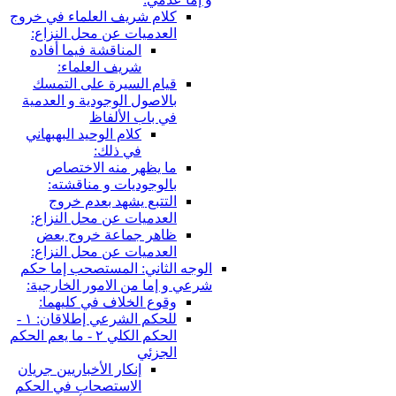
كلام شريف العلماء في خروج
العدميات عن محل النزاع:
المناقشة فيما أفاده
شريف العلماء:
قيام السيرة على التمسك
بالاصول الوجودية و العدمية
في باب الألفاظ
كلام الوحيد البهبهاني
في ذلك:
ما يظهر منه الاختصاص
بالوجوديات و مناقشته:
التتبع يشهد بعدم خروج
العدميات عن محل النزاع:
ظاهر جماعة خروج بعض
العدميات عن محل النزاع:
الوجه الثاني: المستصحب إما حكم
شرعي و إما من الامور الخارجية:
وقوع الخلاف في كليهما:
للحكم الشرعي إطلاقان: ١ -
الحكم الكلي ٢ - ما يعم الحكم
الجزئي
إنكار الأخباريين جريان
الاستصحاب في الحكم