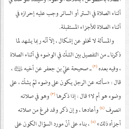
الصلاة بالخصوص ، بخلاف الوضوء. وحينئذ فلو شكّ في
أثناء الصلاة في الستر أو الساتر وجب عليه إحرازه في
أثناء الصلاة للأجزاء المستقبلة.
والمسألة لا تخلو عن إشكال ، إلاّ أنّه ربما يشهد لما
ذكرنا ـ من التفصيل بين الشكّ في الوضوء في أثناء الصلاة
(٢)
، وفيه بعده
ـ صحيحة عليّ بن جعفر عن أخيه
عليهما‌السلام
،
قال : «سألته عن الرجل يكون على وضوء ثمّ يشكّ ، على
(٣)
وضوء هو أم لا؟ قال : إذا ذكرها
وهو في صلاته
(٤)
انصرف
وأعادها ، وإن ذكر وقد فرغ من صلاته
(٥)
أجزأه ذلك»
، بناء على أنّ مورد السؤال الكون على