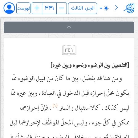
فرائد الاصول (رسائل)
فهرست
٣٤١
التفصيل بين الوضوء ونحوه وبين غيره
ومن هنا قد يفصّل : بين ما كان من قبيل الوضوء ممّا
يكون محلّ إحرازه قبل الدخول في العبادة ، وبين غيره ممّا
(١)
ليس كذلك ، كالاستقبال والستر
، فإنّ إحرازهما
ممكن في كلّ جزء ، وليس المحلّ الموظّف لإحرازهما قبل