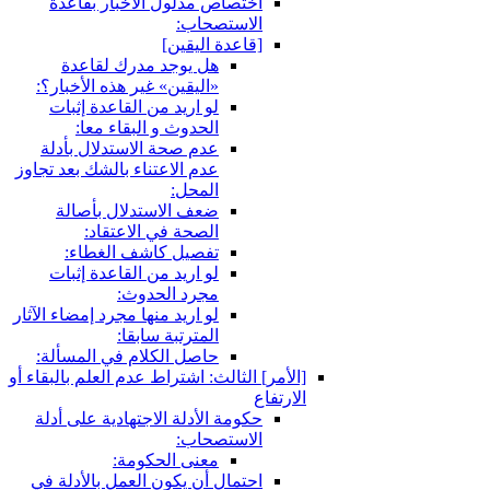
اختصاص مدلول الأخبار بقاعدة
الاستصحاب:
[قاعدة اليقين‏]
هل يوجد مدرك لقاعدة
«اليقين» غير هذه الأخبار؟:
لو اريد من القاعدة إثبات
الحدوث و البقاء معا:
عدم صحة الاستدلال بأدلة
عدم الاعتناء بالشك بعد تجاوز
المحل:
ضعف الاستدلال بأصالة
الصحة في الاعتقاد:
تفصيل كاشف الغطاء:
لو اريد من القاعدة إثبات
مجرد الحدوث:
لو اريد منها مجرد إمضاء الآثار
المترتبة سابقا:
حاصل الكلام في المسألة:
[الأمر] الثالث: اشتراط عدم العلم بالبقاء أو
الارتفاع
حكومة الأدلة الاجتهادية على أدلة
الاستصحاب:
معنى الحكومة:
احتمال أن يكون العمل بالأدلة في