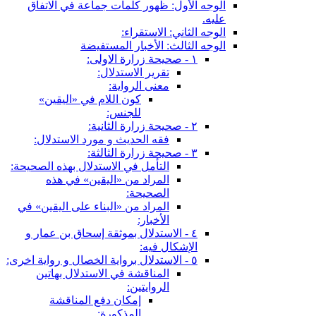
الوجه الأول: ظهور كلمات جماعة في الاتفاق
عليه.
الوجه الثاني: الاستقراء:
الوجه الثالث: الأخبار المستفيضة
١ - صحيحة زرارة الاولى:
تقرير الاستدلال:
معنى الرواية:
كون اللام في «اليقين»
للجنس:
٢ - صحيحة زرارة الثانية:
فقه الحديث و مورد الاستدلال:
٣ - صحيحة زرارة الثالثة:
التأمل في الاستدلال بهذه الصحيحة:
المراد من «اليقين» في هذه
الصحيحة:
المراد من «البناء على اليقين» في
الأخبار:
٤ - الاستدلال بموثقة إسحاق بن عمار و
الإشكال فيه:
٥ - الاستدلال برواية الخصال و رواية اخرى:
المناقشة في الاستدلال بهاتين
الروايتين:
إمكان دفع المناقشة
المذكورة: