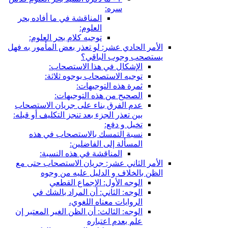
سره:
المناقشة في ما أفاده بحر
العلوم:
توجيه كلام بحر العلوم:
الأمر الحادي عشر: لو تعذر بعض المأمور به فهل
يستصحب وجوب الباقي؟
الإشكال في هذا الاستصحاب:
توجيه الاستصحاب بوجوه ثلاثة:
ثمرة هذه التوجيهات:
الصحيح من هذه التوجيهات:
عدم الفرق بناء على جريان الاستصحاب
بين تعذر الجزء بعد تنجز التكليف أو قبله:
تخيل و دفع:
نسبة التمسك بالاستصحاب في هذه
المسألة إلى الفاضلين:
المناقشة في هذه النسبة:
الأمر الثاني عشر: جريان الاستصحاب حتى مع
الظن بالخلاف و الدليل عليه من وجوه
الوجه الأول: الإجماع القطعي
الوجه: الثاني: أن المراد بالشك في
الروايات معناه اللغوي،
الوجه: الثالث: أن الظن الغير المعتبر إن
علم بعدم اعتباره