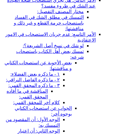
الأمر الثامن: هل يجري استصحاب صحة العبادة
عند الشك في طروء مفسد؟
مختار المصنف التفصيل:
التمسك في مطلق الشك في الفساد
باستصحاب حرمة القطع و غير ذلك و
مناقشتها:
الأمر التاسع: عدم جريان الاستصحاب في الامور
الاعتقادية
لو شك في نسخ أصل الشريعة؟:
تمسك بعض أهل الكتاب باستصحاب
شرعه:
بعض الأجوبة عن استصحاب الكتابي
و مناقشتها:
١ - ما ذكره بعض الفضلاء:
٢ - ما ذكره الفاضل النراقي:
٣ - ما ذكره المحقق القمي:
المناقشة في ما أفاده
المحقق القمي:
كلام آخر للمحقق القمي:
الجواب عن استصحاب الكتابي
بوجوه أخر:
الوجه الأول: أن المقصود من
التمسك به:
الوجه الثاني: أن اعتبار