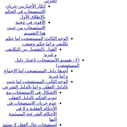
الجزئي
إنكار الأخباريين جريان
الاستصحاب في الحكم
بالإطلاق الأول
الأقوى في حجية
الاستصحاب من حيث
هذا التقسيم
الوجه الثالث: المستصحب إما حكم
تكليفي و إما حكم وضعي:
القول بالتفصيل بين التكليفي
و غيره:
[٢ - تقسيم الاستصحاب باعتبار دليل
المستصحب‏]
أحدها: دليل المستصحب إما الإجماع
و إما غيره:
الوجه الثاني: المستصحب إما يثبت
بالدليل العقلي و إما بالدليل الشرعي
الإشكال في الاستصحاب مع
ثبوت الحكم بالدليل العقلي
عدم جريان الاستصحاب في
الأحكام العقلية و لا في
الأحكام الشرعية المستندة
إليها
استصحاب حال العقل لا يستند