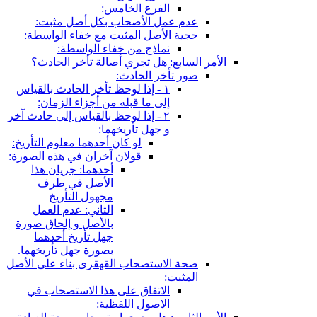
الفرع الخامس:
عدم عمل الأصحاب بكل أصل مثبت:
حجية الأصل المثبت مع خفاء الواسطة:
نماذج من خفاء الواسطة:
الأمر السابع: هل تجري أصالة تأخر الحادث؟
صور تأخر الحادث:
١ - إذا لوحظ تأخر الحادث بالقياس
إلى ما قبله من أجزاء الزمان:
٢ - إذا لوحظ بالقياس إلى حادث آخر
و جهل تأريخهما:
لو كان أحدهما معلوم التأريخ:
قولان آخران في هذه الصورة:
أحدهما: جريان هذا
الأصل في طرف
مجهول التأريخ
الثاني: عدم العمل
بالأصل و إلحاق صورة
جهل تأريخ أحدهما
بصورة جهل تأريخهما.
صحة الاستصحاب القهقرى بناء على الأصل
المثبت:
الاتفاق على هذا الاستصحاب في
الاصول اللفظية: