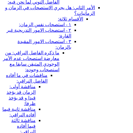
الفاضل التوني لما نحن فيه:
الأمر الثاني: هل يجري الاستصحاب في الزمان و
الزمانيات؟
الأقسام ثلاثة:
١ - استصحاب نفس الزمان:
٢ - استصحاب الامور التدريجية غير
القارة:
٣ - استصحاب الامور المقيدة
بالزمان:
ما ذكره الفاضل النراقي: من
معارضة استصحاب عدم الأمر
الوجودي المتيقن سابقا مع
استصحاب وجوده:
مناقشات في ما أفاده
الفاضل النراقي:
مناقشة أولى:
الزمان قد يؤخذ
قيدا و قد يؤخذ
ظرفا:
مناقشة ثانية فيما
أفاده النراقي:
مناقشة ثالثة
فيما أفاده
النراقي: