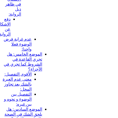
في ظاهر
ذيل
الرواية:
دفع
الإشكال
عن
الرواية:
عدم غرابة فرض
الوضوء فعلا
واحدا:
الموضع الخامس: هل
تجري القاعدة في
الشروط كما تجري في
الأجزاء؟
الأقوى التفصيل:
معنى عدم العبرة
بالشك بعد تجاوز
المحل:
التفصيل بين
الوضوء و نحوه و
بين غيره:
الموضع السادس: هل
يلحق الشك في الصحة