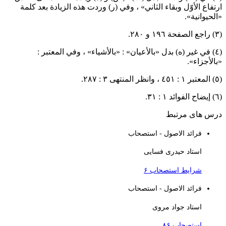
رتفاع الأوّل وبقاء الثاني» ، وفي (ر) وردت هذه الزيادة بعد كلمة
الحيوانية».
 ٢٨٠.
(٤) في غير (ه) بدل «بالأعيان» : «بالأشياء» ، وفي المعتبر :
بالأجزاء».
٣ : ٢٨٧.
: ٣١.
رس های مرتبط
فرائد الاصول - استصحاب
استاد حیدری فسایی
شرایط استصحاب ۶
فرائد الاصول - استصحاب
استاد جواد مروی
استصحاب ۸۶