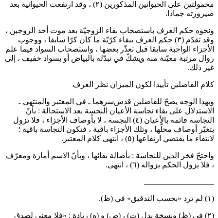
حمولتين على الحيوانين المذكورين
(٢)
، وقد ارتفعت الحيوانية بعد
يرورته جمادا.
نحوه حكم العرف باستصحاب بقاء الزوجيّة بعد موت أحد الزوجين ،
قد تقدّم
(٣)
حكم العرف ببقاء كرّيّة ما كان كرّا سابقا ، ووجوب
لأجزاء الواجبة سابقا قبل تعذّر بعضها ، واستصحاب السواد فيما علم
وال مرتبة معيّنة منه ويشكّ في تبدّله بالبياض أو بسواد خفيف ، إلى
ير ذلك.
لام الفاضلين تأييدا لكون الميزان نظر العرف
بهذا الوجه يصحّ للفاضلين
قدس‌سرهما
ـ في المعتبر والمنتهى ـ
لاستدلال على بقاء نجاسة الأعيان النجسة بعد الاستحالة : بأنّ
لنجاسة قائمة بالأعيان
(٤)
النجسة ، لا بأوصاف الأجزاء ، فلا تزول
تغيّر أوصاف محلّها ، وتلك الأجزاء باقية ، فتكون النجاسة باقية ؛
انتفاء ما يقتضي ارتفاعها
(٥)
، انتهى كلام المعتبر.
احتجّ فخر الدين للنجاسة : بأصالة بقائها ، وبأنّ الاسم أمارة ومعرّف
 فلا يزول الحكم بزواله
(٦)
، انتهى.
_________________
ي (ظ).
(٢) في (ظ) ونسخة بدل (ت) ، (ص) و (ه) زيادة : «فلا معنى لصدق