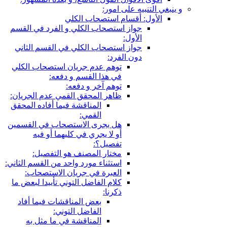
و ينبغي التنبيه على امور:
الأول: أقسام استصحاب الكلي
جواز استصحاب الكلي و الفرد في القسم
الأول:
جواز استصحاب الكلي في القسم الثاني
دون الفرد:
توهم عدم جريان استصحاب الكلي
في هذا القسم و دفعه:
توهم آخر و دفعه:
ظاهر المحقق القمي عدم الجريان:
المناقشة فيما أفاده المحقق
القمي:
هل يجرى الاستصحاب في القسمين
أو لا يجري في كليهما أو فيه
تفصيل؟:
مختار المصنف هو التفصيل:
استثناء مورد واحد من القسم الثاني:
العبرة في جريان الاستصحاب:
كلام الفاضل التوني تأييدا لبعض ما
ذكرنا:
بعض المناقشات فيما أفاد
الفاضل التوني:
المناقشة في ما مثل به