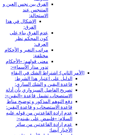
الفرق بين نجس العين و
المتنجس عند
الاستحالة:
الإشكال في هذا
الفرق:
عدم الفرق بناء على
كون المحكم نظر
العرف:
مراتب التغير و الأحكام
مختلفة:
معنى قولهم: «الأحكام
تدور مدار الأسماء»:
[الأمر الثاني‏]: اشتراط الشك في البقاء
الدليل على اعتبار هذا الشرط:
قاعدة اليقين و الشك الساري:
تصريح الفاضل السبزواري بأن أدلة
الاستصحاب تشمل قاعدة «اليقين»:
دفع التوهم المذكور و توضيح مناط
قاعدة الاستصحاب و قاعدة اليقين:
عدم إرادة القاعدتين من قوله عليه
السلام: «فليمض على يقينه»:
عدم إرادة القاعدتين من سائر
الأخبار أيضا: