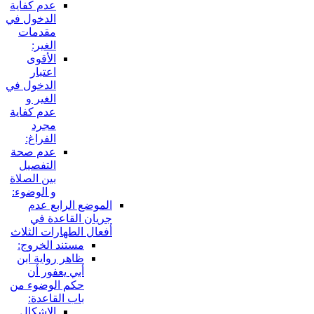
عدم كفاية
الدخول في
مقدمات
الغير:
الأقوى
اعتبار
الدخول في
الغير و
عدم كفاية
مجرد
الفراغ:
عدم صحة
التفصيل
بين الصلاة
و الوضوء:
الموضع الرابع عدم
جريان القاعدة في
أفعال الطهارات الثلاث
مستند الخروج:
ظاهر رواية ابن
أبي يعفور أن
حكم الوضوء من
باب القاعدة:
الإشكال