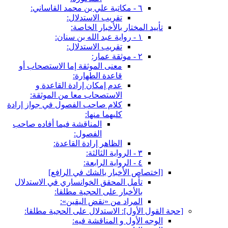
٦ - مكاتبة علي بن محمد القاساني:
تقريب الاستدلال:
تأييد المختار بالأخبار الخاصة:
١ - رواية عبد الله بن سنان:
تقريب الاستدلال:
٢ - موثقة عمار:
معنى الموثقة إما الاستصحاب أو
قاعدة الطهارة:
عدم إمكان إرادة القاعدة و
الاستصحاب معا من الموثقة:
كلام صاحب الفصول في جواز إرادة
كليهما منها:
المناقشة فيما أفاده صاحب
الفصول:
الظاهر إرادة القاعدة:
٣ - الرواية الثالثة:
٤ - الرواية الرابعة:
[اختصاص الأخبار بالشك في الرافع‏]
تأمل المحقق الخوانساري في الاستدلال
بالأخبار على الحجية مطلقا:
المراد من «نقض اليقين»:
[حجة القول الأول‏]: الاستدلال على الحجية مطلقا:
الوجه الأول و المناقشة فيه: