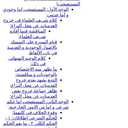
المستصحب‏]
الوجه الأول: المستصحب إما وجودي
و إما عدمي:
كلام شريف العلماء في خروج
العدميات عن محل النزاع:
المناقشة فيما أفاده
شريف العلماء:
قيام السيرة على التمسك
بالاصول الوجودية و العدمية
في باب الألفاظ
كلام الوحيد البهبهاني
في ذلك:
ما يظهر منه الاختصاص
بالوجوديات و مناقشته:
التتبع يشهد بعدم خروج
العدميات عن محل النزاع:
ظاهر جماعة خروج بعض
العدميات عن محل النزاع:
الوجه الثاني: المستصحب إما حكم
شرعي و إما من الامور الخارجية:
وقوع الخلاف في كليهما:
للحكم الشرعي إطلاقان: ١ -
الحكم الكلي ٢ - ما يعم الحكم