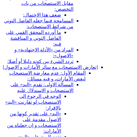
مقابل الاستصحاب من باب
التخصص:
ضعف هذا الاحتمال:
المسامحة فيما جعله الفاضل التوني
من شرائط الاستصحاب:
ما أورده المحقق القمي على
الفاضل التوني و المناقشة
فيه:
المراد من «الأدلة الاجتهادية» و
«الاصول»:
تردد الشي‏ء بين كونه دليلا أو أصلا:
[تعارض الاستصحاب مع سائر الأمارات و الاصول‏]
المقام الأول: عدم معارضة الاستصحاب
لبعض الأمارات، و فيه مسائل:
المسألة الاولى: تقدم «اليد» على
الاستصحاب و الاستدلال عليه
الوجه في الرجوع إلى
الاستصحاب لو تقارنت «اليد»
بالإقرار:
«اليد» على تقدير كونها من
الاصول مقدمة على
الاستصحاب و إن جعلناه من
الأمارات:
تقدم البينة على «اليد» و