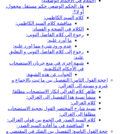
[الكلام في الأحكام الوضعية]
هل الحكم الوضعي حكم مستقل مجعول،
أو لا؟:
كلام السيد الكاظمي:
مناقشة كلام السيد الكاظمي:
الكلام في الصحة و الفساد:
رجوع إلى كلام الفاضل التوني:
ما أورد عليه:
عدم ورود شي‏ء مما اورد عليه:
رجوع إلى كلام الفاضل التوني و التعليق
عليه:
شبهة اخرى في منع جريان الاستصحاب
في الأحكام التكليفية:
الجواب عن هذه الشبهة:
[حجة القول الثامن‏] التفصيل بين ما ثبت بالإجماع و
غيره و نسبته الى الغزالي:
ظاهر كلام الغزالي إنكار الاستصحاب مطلقا:
منشأ نسبة هذا التفصيل إلى الغزالي:
كلام الغزالي:
نسبة شارح المختصر القول بحجية الاستصحاب
مطلقا إلى الغزالي:
كلام السيد الصدر في الجمع بين قولي الغزالي:
المناقشة في ما أفاده السيد الصدر:
حجة القول التاسع: التفصيل بين الشك في المقتضي و