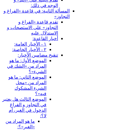
الوجه في ذلك:
المسألة الثانية: في قاعدة «الفراغ و
التجاوز»
تقدم قاعدة «الفراغ و
التجاوز» على الاستصحاب و
الاستدلال عليه
أخبار القاعدة:
١ - الأخبار العامة:
٢ - الأخبار الخاصة:
تنقيح مضامين الأخبار:
الموضع الأول: ما هو
المراد من «الشك في
الشي‏ء»؟
الموضع الثاني: ما هو
المراد من «محل
الشي‏ء المشكوك
فيه»؟
الموضع الثالث هل يعتبر
في التجاوز و الفراغ
الدخول في الغير، أم
لا؟:
ما هو المراد من
«الغير»؟: