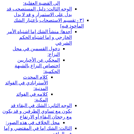
إلى القضية العقلية:
الوجه الثالث: دليل المستصحب قد
يدل على الاستمرار و قد لا يدل
[٣ - تقسيم الاستصحاب باعتبار الشك
المأخوذ فيه‏]
أحدها: منشأ الشك إما اشتباه الأمر
الخارجي و إما اشتباه الحكم
الشرعي
دخول القسمين في محل
النزاع:
المحكي عن الأخباريين
اختصاص النزاع بالشبهة
الحكمية:
كلام المحدث
الأسترابادي في الفوائد
المدنية:
كلامه في الفوائد
المكية:
الوجه الثاني: الشك في البقاء قد
يكون مع تساوي الطرفين و قد يكون
مع رجحان البقاء أو الارتفاع
محل الخلاف في هذه الصور:
الثالث: الشك إما في المقتضي و إما
في الرافع