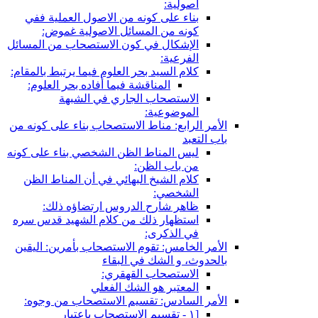
اصولية:
بناء على كونه من الاصول العملية ففي
كونه من المسائل الاصولية غموض:
الإشكال في كون الاستصحاب من المسائل
الفرعية:
كلام السيد بحر العلوم فيما يرتبط بالمقام:
المناقشة فيما أفاده بحر العلوم:
الاستصحاب الجاري في الشبهة
الموضوعية:
الأمر الرابع: مناط الاستصحاب بناء على كونه من
باب التعبد
ليس المناط الظن الشخصي بناء على كونه
من باب الظن:
كلام الشيخ البهائي في أن المناط الظن
الشخصي:
ظاهر شارح الدروس ارتضاؤه ذلك:
استظهار ذلك من كلام الشهيد قدس سره
في الذكرى:
الأمر الخامس: تقوم الاستصحاب بأمرين: اليقين
بالحدوث، و الشك في البقاء
الاستصحاب القهقري:
المعتبر هو الشك الفعلي
الأمر السادس: تقسيم الاستصحاب من وجوه:
[١ - تقسيم الاستصحاب باعتبار