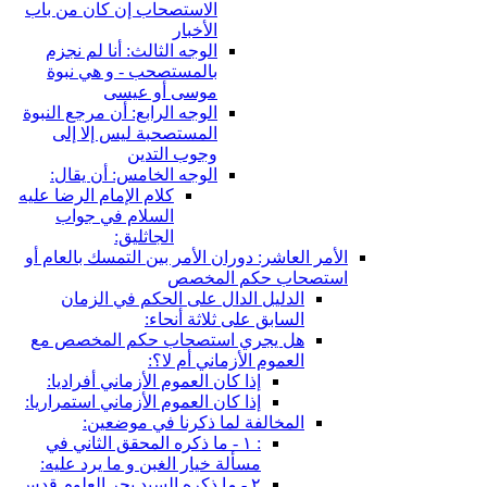
الاستصحاب إن كان من باب
الأخبار
الوجه الثالث: أنا لم نجزم
بالمستصحب - و هي نبوة
موسى أو عيسى
الوجه الرابع: أن مرجع النبوة
المستصحبة ليس إلا إلى
وجوب التدين
الوجه الخامس: أن يقال:
كلام الإمام الرضا عليه
السلام في جواب
الجاثليق:
الأمر العاشر: دوران الأمر بين التمسك بالعام أو
استصحاب حكم المخصص
الدليل الدال على الحكم في الزمان
السابق على ثلاثة أنحاء:
هل يجري استصحاب حكم المخصص مع
العموم الأزماني أم لا؟:
إذا كان العموم الأزماني أفراديا:
إذا كان العموم الأزماني استمراريا:
المخالفة لما ذكرنا في موضعين:
: ١ - ما ذكره المحقق الثاني في
مسألة خيار الغبن و ما يرد عليه:
٢ - ما ذكره السيد بحر العلوم قدس