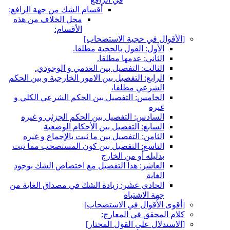
أقسام الشك من جهة الرافع:
محل الخلاف من هذه
الأقسام:
[الأقوال في حجية الاستصحاب‏]
الأول: القول بالحجية مطلقا.
الثاني: عدمها مطلقا.
الثالث: التفصيل بين العدمي و الوجودي.
الرابع: التفصيل بين الامور الخارجية و بين الحكم
الشرعي مطلقا،
الخامس: التفصيل بين الحكم الشرعي الكلي و
غيره
السادس: التفصيل بين الحكم الجزئي و غيره
السابع: التفصيل بين الأحكام الوضعية
الثامن: التفصيل بين ما ثبت بالإجماع و غيره
التاسع: التفصيل بين كون المستصحب مما ثبت
بدليله أو من الخارج
العاشر: هذا التفصيل مع اختصاص الشك بوجود
الغاية
الحادي عشر: زيادة الشك في مصداق الغاية من
جهة الاشتباه
[أقوى الأقوال في الاستصحاب‏]
كلام المحقق في المعارج:
[الاستدلال على القول المختار]