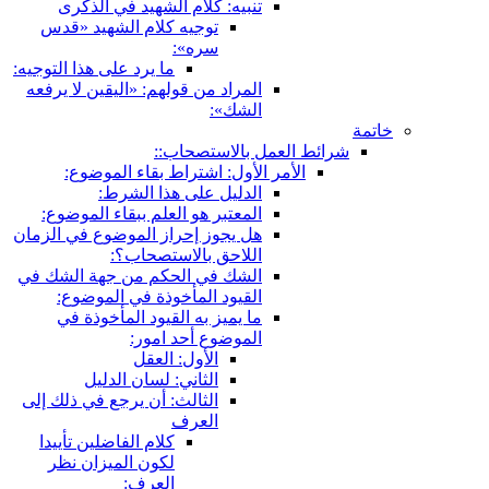
تنبيه: كلام الشهيد في الذكرى
توجيه كلام الشهيد «قدس
سره»:
ما يرد على هذا التوجيه:
المراد من قولهم: «اليقين لا يرفعه
الشك»:
خاتمة
شرائط العمل بالاستصحاب::
الأمر الأول: اشتراط بقاء الموضوع:
الدليل على هذا الشرط:
المعتبر هو العلم ببقاء الموضوع:
هل يجوز إحراز الموضوع في الزمان
اللاحق بالاستصحاب؟:
الشك في الحكم من جهة الشك في
القيود المأخوذة في الموضوع:
ما يميز به القيود المأخوذة في
الموضوع أحد امور:
الأول: العقل
الثاني: لسان الدليل
الثالث: أن يرجع في ذلك إلى
العرف
كلام الفاضلين تأييدا
لكون الميزان نظر
العرف: