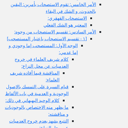
الأمر الخامس: تقوم الاستصحاب بأمرين: اليقين
بالحدوث، و الشك في البقاء
الاستصحاب القهقري:
المعتبر هو الشك الفعلي
الأمر السادس: تقسيم الاستصحاب من وجوه:
[١ - تقسيم الاستصحاب باعتبار المستصحب‏]
الوجه الأول: المستصحب إما وجودي و
إما عدمي:
كلام شريف العلماء في خروج
العدميات عن محل النزاع:
المناقشة فيما أفاده شريف
العلماء:
قيام السيرة على التمسك بالاصول
الوجودية و العدمية في باب الألفاظ
كلام الوحيد البهبهاني في ذلك:
ما يظهر منه الاختصاص بالوجوديات
و مناقشته:
التتبع يشهد بعدم خروج العدميات
عن محل النزاع: