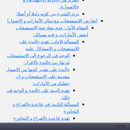
«الاصول»:
تردد الشي‏ء بين كونه دليلا أو أصلا:
[تعارض الاستصحاب مع سائر الأمارات و الاصول‏]
المقام الأول: عدم معارضة الاستصحاب
لبعض الأمارات، و فيه مسائل:
المسألة الاولى: تقدم «اليد» على
الاستصحاب و الاستدلال عليه
الوجه في الرجوع إلى الاستصحاب
لو تقارنت «اليد» بالإقرار:
«اليد» على تقدير كونها من الاصول
مقدمة على الاستصحاب و إن
جعلناه من الأمارات:
تقدم البينة على «اليد» و الوجه في
ذلك:
المسألة الثانية: في قاعدة «الفراغ و
التجاوز»
تقدم قاعدة «الفراغ و التجاوز»
على الاستصحاب و الاستدلال عليه
۴۳۹
۱