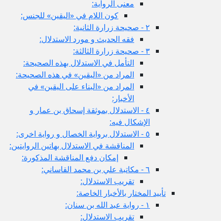
معنى الرواية:
كون اللام في «اليقين» للجنس:
٢ - صحيحة زرارة الثانية:
فقه الحديث و مورد الاستدلال:
٣ - صحيحة زرارة الثالثة:
التأمل في الاستدلال بهذه الصحيحة:
المراد من «اليقين» في هذه الصحيحة:
المراد من «البناء على اليقين» في
الأخبار:
٤ - الاستدلال بموثقة إسحاق بن عمار و
الإشكال فيه:
٥ - الاستدلال برواية الخصال و رواية اخرى:
المناقشة في الاستدلال بهاتين الروايتين:
إمكان دفع المناقشة المذكورة:
٦ - مكاتبة علي بن محمد القاساني:
تقريب الاستدلال:
تأييد المختار بالأخبار الخاصة:
١ - رواية عبد الله بن سنان:
تقريب الاستدلال: