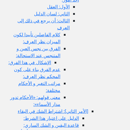
الأول: العقل
الثاني: لسان الدليل
الثالث: أن يرجع في ذلك إلى
العرف
كلام الفاضلين تأييدا لكون
الميزان نظر العرف:
الفرق بين نجس العين و
المتنجس عند الاستحالة:
الإشكال في هذا الفرق:
عدم الفرق بناء على كون
المحكم نظر العرف:
مراتب التغير و الأحكام
مختلفة:
معنى قولهم: «الأحكام تدور
مدار الأسماء»:
[الأمر الثاني‏]: اشتراط الشك في البقاء
الدليل على اعتبار هذا الشرط:
قاعدة اليقين و الشك الساري: