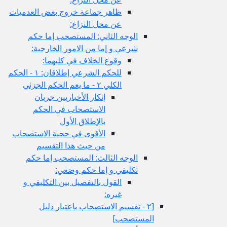
ظاهر جماعة خروج بعض العدميات
عن محل النزاع:
الوجه الثاني: المستصحب إما حكم
شرعي و إما من الامور الخارجية:
وقوع الخلاف في كليهما:
للحكم الشرعي إطلاقان: ١ - الحكم
الكلي ٢ - ما يعم الحكم الجزئي
إنكار الأخباريين جريان
الاستصحاب في الحكم
بالإطلاق الأول
الأقوى في حجية الاستصحاب
من حيث هذا التقسيم
الوجه الثالث: المستصحب إما حكم
تكليفي و إما حكم وضعي:
القول بالتفصيل بين التكليفي و
غيره:
[٢ - تقسيم الاستصحاب باعتبار دليل
المستصحب‏]