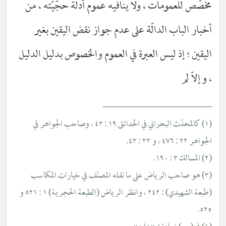
مخصّص للعمومات ، ولا ينافيه عموم أدلّة حجّيّته ، من
أخبار الباب الدالّة على عدم جواز نقض اليقين بغير
اليقين ؛ إذ ليس العبرة في العموم والخصوص بدليل الدليل
، وإلاّ لم
__________________
(١) كالمحدّث البحراني في الحدائق ١٩ : ٤٣ ، وصاحب الجواهر في
الجواهر ٢٢ : ٤٧٦ ، و ٢٣ : ٤٣.
(٢) المسالك ٣ : ١٩٠.
(٣) هو صاحب الرياض على ما نقله المصنّف في خيارات المكاسب
(طبعة الشهيدي) : ٢٤٢ ، وانظر الرياض (الطبعة الحجرية) ١ : ٥٢١ و
٥٢٥.