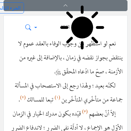
فرائد الاصول (رسائل)
٢٧٦
نعم لو استظهر من وجوب الوفاء بالعقد عموم لا
ينتقض بجواز نقضه في زمان ، بالإضافة إلى غيره من
الأزمنة ، صحّ ما ادّعاه المحقّق
قدس‌سره
.
لكنّه بعيد ؛ ولهذا رجع إلى الاستصحاب في المسألة
(٢)
(١)
جماعة من متأخّري المتأخّرين
تبعا للمسالك
.
(٣)
إلاّ أنّ بعضهم
قيّده بكون مدرك الخيار في الزمان
الأوّل هو الإجماع ، لا أدلّة نفي الضرر ؛ لاندفاع الضرر