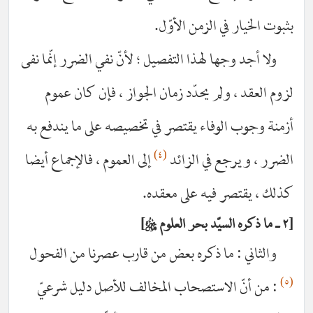
بثبوت الخيار في الزمن الأوّل.
ولا أجد وجها لهذا التفصيل ؛ لأنّ نفي الضرر إنّما نفى
لزوم العقد ، ولم يحدّد زمان الجواز ، فإن كان عموم
أزمنة وجوب الوفاء يقتصر في تخصيصه على ما يندفع به
(٤)
الضرر ، ويرجع في الزائد
إلى العموم ، فالإجماع أيضا
كذلك ، يقتصر فيه على معقده.
٢ ـ ما ذكره السيّد بحر العلوم
قدس‌سره
والثاني : ما ذكره بعض من قارب عصرنا من الفحول
(٥)
: من أنّ الاستصحاب المخالف للأصل دليل شرعيّ