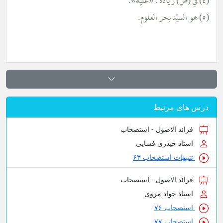
(٤) في (ص) زيادة : «عليه».
(٥) هو السيّد بحر العلوم.
درس های مرتبط
فرائد الاصول - استصحاب
استاد حیدری فسایی
تنبیهات استصحاب ۶۳
فرائد الاصول - استصحاب
استاد جواد مروی
استصحاب ۷۶
استصحاب ۷۷