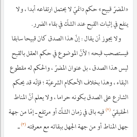
«المضرّ قبيح» حكم دائميّ لا يحتمل ارتفاعه أبدا ، ولا
ينفع في إثبات القبح عند الشكّ في بقاء الضرر.
ولا يجوز أن يقال : إنّ هذا الصدق كان قبيحا سابقا
فيستصحب قبحه ؛ لأنّ الموضوع في حكم العقل بالقبح
ليس هذا الصدق ، بل عنوان المضرّ ، والحكم له مقطوع
البقاء ، وهذا بخلاف الأحكام الشرعيّة ؛ فإنّه قد يحكم
الشارع على الصدق بكونه حراما ، ولا يعلم أنّ المناط
(٢)
الحقيقيّ
فيه باق في زمان الشكّ أو مرتفع ـ إمّا من جهة
(٣)
جهل المناط أو من جهة الجهل ببقائه مع معرفته
ـ