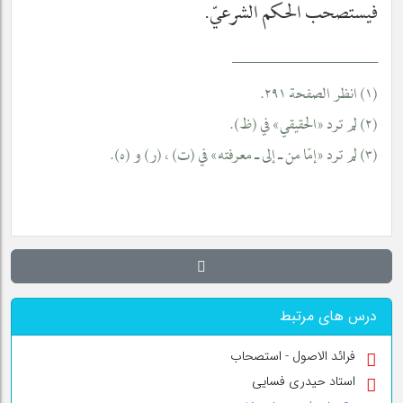
فيستصحب الحكم الشرعيّ.
__________________
(١) انظر الصفحة ٢٩١.
(٢) لم ترد «الحقيقي» في (ظ).
(٣) لم ترد «إمّا من ـ إلى ـ معرفته» في (ت) ، (ر) و (ه).
درس های مرتبط
فرائد الاصول - استصحاب
استاد حیدری فسایی