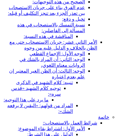
الصحيح من هذه التوجيهات:
عدم الفرق بناء على جريان الاستصحاب
بين تعذر الجزء بعد تنجز التكليف أو قبله:
تخيل و دفع:
نسبة التمسك بالاستصحاب في هذه
المسألة إلى الفاضلين:
المناقشة في هذه النسبة:
الأمر الثاني عشر: جريان الاستصحاب حتى مع
الظن بالخلاف و الدليل عليه من وجوه
الوجه الأول: الإجماع القطعي
الوجه: الثاني: أن المراد بالشك في
الروايات معناه اللغوي،
الوجه: الثالث: أن الظن الغير المعتبر إن
علم بعدم اعتباره
تنبيه: كلام الشهيد في الذكرى
توجيه كلام الشهيد «قدس
سره»:
ما يرد على هذا التوجيه:
المراد من قولهم: «اليقين لا يرفعه
الشك»:
خاتمة
شرائط العمل بالاستصحاب::
الأمر الأول: اشتراط بقاء الموضوع:
الدليل على هذا الشرط: