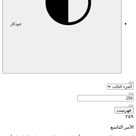
خودکار
فهرست
٢٥
لأمر التاسع