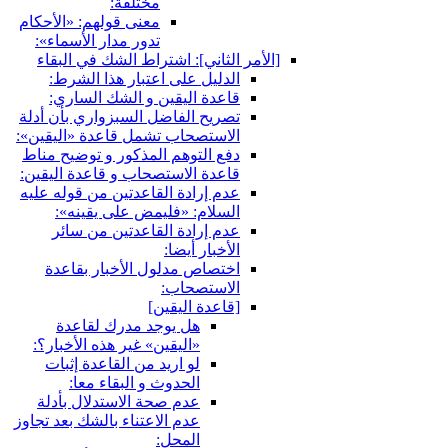
مختلفة:
معنى قولهم: «الأحكام
تدور مدار الأسماء»:
[الأمر الثاني‏]: اشتراط الشك في البقاء
الدليل على اعتبار هذا الشرط:
قاعدة اليقين و الشك الساري:
تصريح الفاضل السبزواري بأن أدلة
الاستصحاب تشمل قاعدة «اليقين»:
دفع التوهم المذكور و توضيح مناط
قاعدة الاستصحاب و قاعدة اليقين:
عدم إرادة القاعدتين من قوله عليه
السلام: «فليمض على يقينه»:
عدم إرادة القاعدتين من سائر
الأخبار أيضا:
اختصاص مدلول الأخبار بقاعدة
الاستصحاب:
[قاعدة اليقين‏]
هل يوجد مدرك لقاعدة
«اليقين» غير هذه الأخبار؟:
لو اريد من القاعدة إثبات
الحدوث و البقاء معا:
عدم صحة الاستدلال بأدلة
عدم الاعتناء بالشك بعد تجاوز
المحل: