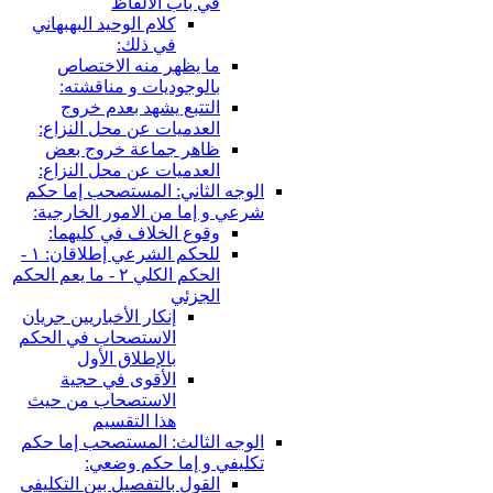
في باب الألفاظ
كلام الوحيد البهبهاني
في ذلك:
ما يظهر منه الاختصاص
بالوجوديات و مناقشته:
التتبع يشهد بعدم خروج
العدميات عن محل النزاع:
ظاهر جماعة خروج بعض
العدميات عن محل النزاع:
الوجه الثاني: المستصحب إما حكم
شرعي و إما من الامور الخارجية:
وقوع الخلاف في كليهما:
للحكم الشرعي إطلاقان: ١ -
الحكم الكلي ٢ - ما يعم الحكم
الجزئي
إنكار الأخباريين جريان
الاستصحاب في الحكم
بالإطلاق الأول
الأقوى في حجية
الاستصحاب من حيث
هذا التقسيم
الوجه الثالث: المستصحب إما حكم
تكليفي و إما حكم وضعي:
القول بالتفصيل بين التكليفي