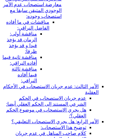
معارضة استصحاب عدم الأمر
الوجودي المتيقن سابقا مع
استصحاب وجوده:
مناقشات في ما أفاده
الفاضل النراقي:
مناقشة أولى:
الزمان قد يؤخذ
قيدا و قد يؤخذ
ظرفا:
مناقشة ثانية فيما
أفاده النراقي:
مناقشة ثالثة
فيما أفاده
النراقي:
الأمر الثالث: عدم جريان الاستصحاب في الأحكام
العقلية
عدم جريان الاستصحاب في الحكم
الشرعي المستند إلى الحكم العقلي أيضا:
هل يجري الاستصحاب في موضوع الحكم
العقلي؟:
الأمر الرابع: هل يجري الاستصحاب التعليقي؟
توضيح هذا الاستصحاب:
كلام صاحب المناهل في عدم جريان