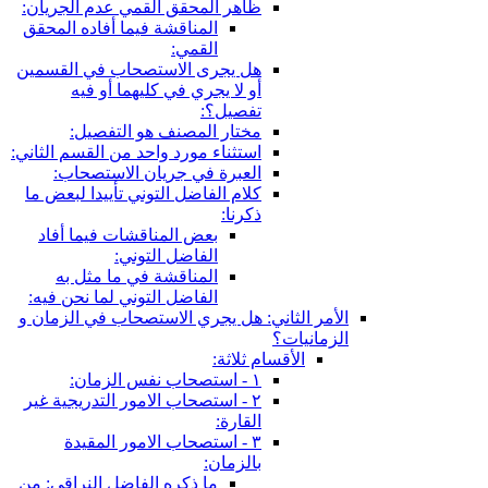
ظاهر المحقق القمي عدم الجريان:
المناقشة فيما أفاده المحقق
القمي:
هل يجرى الاستصحاب في القسمين
أو لا يجري في كليهما أو فيه
تفصيل؟:
مختار المصنف هو التفصيل:
استثناء مورد واحد من القسم الثاني:
العبرة في جريان الاستصحاب:
كلام الفاضل التوني تأييدا لبعض ما
ذكرنا:
بعض المناقشات فيما أفاد
الفاضل التوني:
المناقشة في ما مثل به
الفاضل التوني لما نحن فيه:
الأمر الثاني: هل يجري الاستصحاب في الزمان و
الزمانيات؟
الأقسام ثلاثة:
١ - استصحاب نفس الزمان:
٢ - استصحاب الامور التدريجية غير
القارة:
٣ - استصحاب الامور المقيدة
بالزمان:
ما ذكره الفاضل النراقي: من