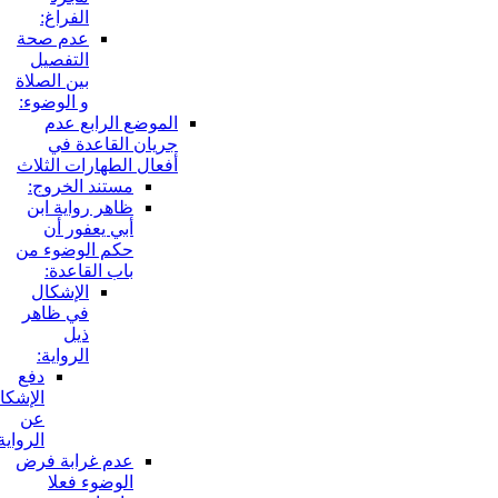
الفراغ:
عدم صحة
التفصيل
بين الصلاة
و الوضوء:
الموضع الرابع عدم
جريان القاعدة في
أفعال الطهارات الثلاث
مستند الخروج:
ظاهر رواية ابن
أبي يعفور أن
حكم الوضوء من
باب القاعدة:
الإشكال
في ظاهر
ذيل
الرواية:
دفع
الإشكال
عن
الرواية:
عدم غرابة فرض
الوضوء فعلا