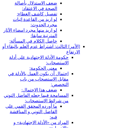
ضعف الاستدلال بأصالة
الصحة في الاعتقاد:
تفصيل كاشف الغطاء:
لو اريد من القاعدة إثبات
مجرد الحدوث:
لو اريد منها مجرد إمضاء الآثار
المترتبة سابقا:
حاصل الكلام في المسألة:
[الأمر] الثالث: اشتراط عدم العلم بالبقاء أو
الارتفاع
حكومة الأدلة الاجتهادية على أدلة
الاستصحاب:
معنى الحكومة:
احتمال أن يكون العمل بالأدلة في
مقابل الاستصحاب من باب
التخصص:
ضعف هذا الاحتمال:
المسامحة فيما جعله الفاضل التوني
من شرائط الاستصحاب:
ما أورده المحقق القمي على
الفاضل التوني و المناقشة
فيه:
المراد من «الأدلة الاجتهادية» و
«الاصول»: