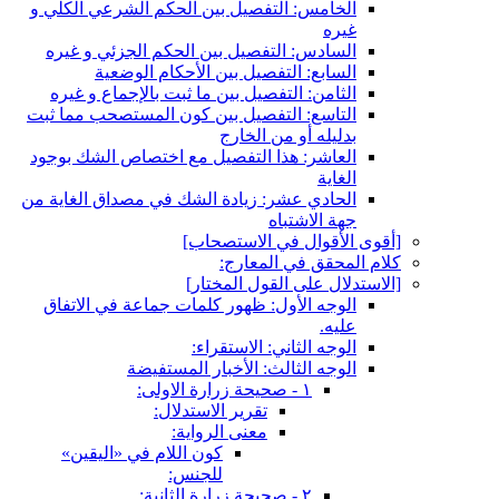
الخامس: التفصيل بين الحكم الشرعي الكلي و
غيره
السادس: التفصيل بين الحكم الجزئي و غيره
السابع: التفصيل بين الأحكام الوضعية
الثامن: التفصيل بين ما ثبت بالإجماع و غيره
التاسع: التفصيل بين كون المستصحب مما ثبت
بدليله أو من الخارج
العاشر: هذا التفصيل مع اختصاص الشك بوجود
الغاية
الحادي عشر: زيادة الشك في مصداق الغاية من
جهة الاشتباه
[أقوى الأقوال في الاستصحاب‏]
كلام المحقق في المعارج:
[الاستدلال على القول المختار]
الوجه الأول: ظهور كلمات جماعة في الاتفاق
عليه.
الوجه الثاني: الاستقراء:
الوجه الثالث: الأخبار المستفيضة
١ - صحيحة زرارة الاولى:
تقرير الاستدلال:
معنى الرواية:
كون اللام في «اليقين»
للجنس:
٢ - صحيحة زرارة الثانية: