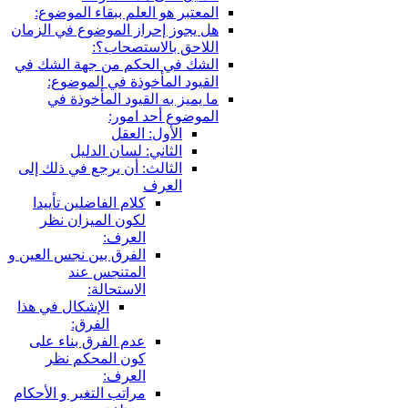
المعتبر هو العلم ببقاء الموضوع:
هل يجوز إحراز الموضوع في الزمان
اللاحق بالاستصحاب؟:
الشك في الحكم من جهة الشك في
القيود المأخوذة في الموضوع:
ما يميز به القيود المأخوذة في
الموضوع أحد امور:
الأول: العقل
الثاني: لسان الدليل
الثالث: أن يرجع في ذلك إلى
العرف
كلام الفاضلين تأييدا
لكون الميزان نظر
العرف:
الفرق بين نجس العين و
المتنجس عند
الاستحالة:
الإشكال في هذا
الفرق:
عدم الفرق بناء على
كون المحكم نظر
العرف:
مراتب التغير و الأحكام