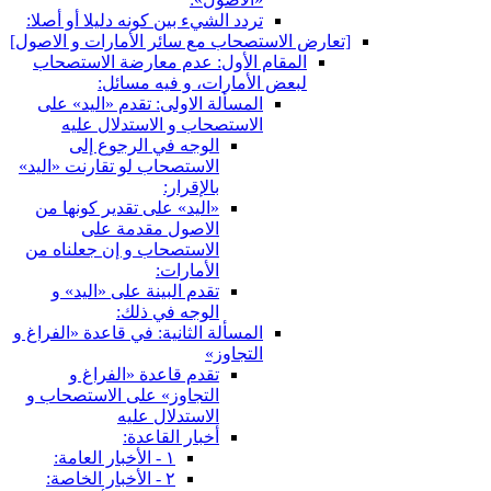
تردد الشي‏ء بين كونه دليلا أو أصلا:
[تعارض الاستصحاب مع سائر الأمارات و الاصول‏]
المقام الأول: عدم معارضة الاستصحاب
لبعض الأمارات، و فيه مسائل:
المسألة الاولى: تقدم «اليد» على
الاستصحاب و الاستدلال عليه
الوجه في الرجوع إلى
الاستصحاب لو تقارنت «اليد»
بالإقرار:
«اليد» على تقدير كونها من
الاصول مقدمة على
الاستصحاب و إن جعلناه من
الأمارات:
تقدم البينة على «اليد» و
الوجه في ذلك:
المسألة الثانية: في قاعدة «الفراغ و
التجاوز»
تقدم قاعدة «الفراغ و
التجاوز» على الاستصحاب و
الاستدلال عليه
أخبار القاعدة:
١ - الأخبار العامة:
٢ - الأخبار الخاصة: