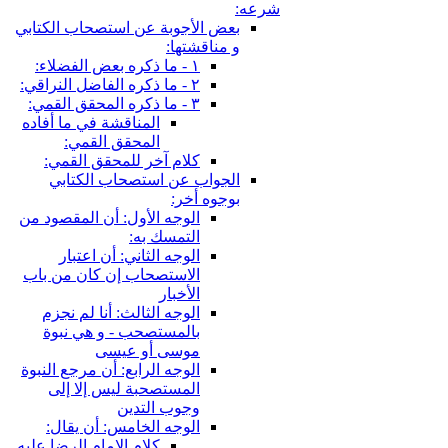
شرعه:
بعض الأجوبة عن استصحاب الكتابي
و مناقشتها:
١ - ما ذكره بعض الفضلاء:
٢ - ما ذكره الفاضل النراقي:
٣ - ما ذكره المحقق القمي:
المناقشة في ما أفاده
المحقق القمي:
كلام آخر للمحقق القمي:
الجواب عن استصحاب الكتابي
بوجوه أخر:
الوجه الأول: أن المقصود من
التمسك به:
الوجه الثاني: أن اعتبار
الاستصحاب إن كان من باب
الأخبار
الوجه الثالث: أنا لم نجزم
بالمستصحب - و هي نبوة
موسى أو عيسى
الوجه الرابع: أن مرجع النبوة
المستصحبة ليس إلا إلى
وجوب التدين
الوجه الخامس: أن يقال:
كلام الإمام الرضا عليه