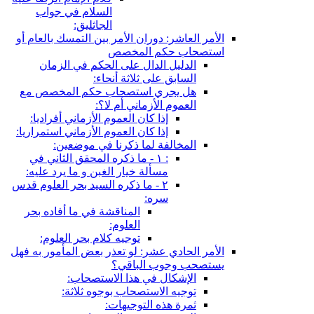
السلام في جواب
الجاثليق:
الأمر العاشر: دوران الأمر بين التمسك بالعام أو
استصحاب حكم المخصص
الدليل الدال على الحكم في الزمان
السابق على ثلاثة أنحاء:
هل يجري استصحاب حكم المخصص مع
العموم الأزماني أم لا؟:
إذا كان العموم الأزماني أفراديا:
إذا كان العموم الأزماني استمراريا:
المخالفة لما ذكرنا في موضعين:
: ١ - ما ذكره المحقق الثاني في
مسألة خيار الغبن و ما يرد عليه:
٢ - ما ذكره السيد بحر العلوم قدس
سره:
المناقشة في ما أفاده بحر
العلوم:
توجيه كلام بحر العلوم:
الأمر الحادي عشر: لو تعذر بعض المأمور به فهل
يستصحب وجوب الباقي؟
الإشكال في هذا الاستصحاب:
توجيه الاستصحاب بوجوه ثلاثة:
ثمرة هذه التوجيهات: