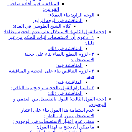
المناقشة فيما أفاده صاحب
القوانين:
الوجه الرابع: بناء العقلاء:
المناقشة في الوجه الرابع:
كلام الشيخ الطوسي في العدة:
[حجة القول الثاني‏]: الاستدلال على عدم الحجية مطلقا:
١ - دعوى أن الاستصحاب إثبات للحكم من غير
دليل:
المناقشة في ذلك:
٢ - لزوم القطع بالبقاء بناء على حجية
الاستصحاب:
المناقشة فيه:
٣ - لزوم التناقض بناء على الحجية و المناقشة
فيه:
المناقشة فيه:
٤ - استلزام القول بالحجية ترجيح بينة النافي:
المناقشة في ذلك:
[حجة القول الثالث‏] القول بالتفصيل بين العدمي و
الوجودي:
عدم استقامة هذا القول بناء على اعتبار
الاستصحاب من باب الظن:
معنى عدم اعتبار الاستصحاب في الوجودي:
ما يمكن أن يحتج به لهذا القول: