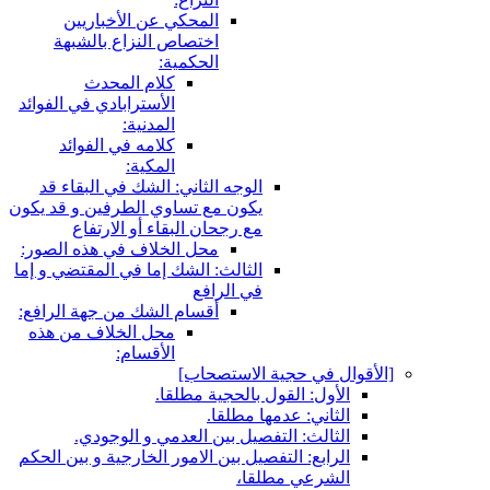
المحكي عن الأخباريين
اختصاص النزاع بالشبهة
الحكمية:
كلام المحدث
الأسترابادي في الفوائد
المدنية:
كلامه في الفوائد
المكية:
الوجه الثاني: الشك في البقاء قد
يكون مع تساوي الطرفين و قد يكون
مع رجحان البقاء أو الارتفاع
محل الخلاف في هذه الصور:
الثالث: الشك إما في المقتضي و إما
في الرافع
أقسام الشك من جهة الرافع:
محل الخلاف من هذه
الأقسام:
[الأقوال في حجية الاستصحاب‏]
الأول: القول بالحجية مطلقا.
الثاني: عدمها مطلقا.
الثالث: التفصيل بين العدمي و الوجودي.
الرابع: التفصيل بين الامور الخارجية و بين الحكم
الشرعي مطلقا،