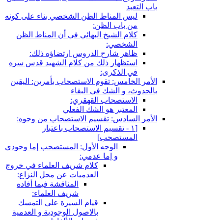
باب التعبد
ليس المناط الظن الشخصي بناء على كونه
من باب الظن:
كلام الشيخ البهائي في أن المناط الظن
الشخصي:
ظاهر شارح الدروس ارتضاؤه ذلك:
استظهار ذلك من كلام الشهيد قدس سره
في الذكرى:
الأمر الخامس: تقوم الاستصحاب بأمرين: اليقين
بالحدوث، و الشك في البقاء
الاستصحاب القهقري:
المعتبر هو الشك الفعلي
الأمر السادس: تقسيم الاستصحاب من وجوه:
[١ - تقسيم الاستصحاب باعتبار
المستصحب‏]
الوجه الأول: المستصحب إما وجودي
و إما عدمي:
كلام شريف العلماء في خروج
العدميات عن محل النزاع:
المناقشة فيما أفاده
شريف العلماء:
قيام السيرة على التمسك
بالاصول الوجودية و العدمية