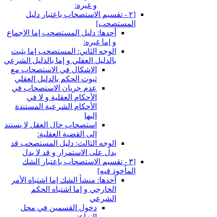
و غيره:
[٢ - تقسيم الاستصحاب باعتبار دليل
المستصحب‏]
أحدها: دليل المستصحب إما الإجماع
و إما غيره:
الوجه الثاني: المستصحب إما يثبت
بالدليل العقلي و إما بالدليل الشرعي
الإشكال في الاستصحاب مع
ثبوت الحكم بالدليل العقلي
عدم جريان الاستصحاب في
الأحكام العقلية و لا في
الأحكام الشرعية المستندة
إليها
استصحاب حال العقل لا يستند
إلى القضية العقلية:
الوجه الثالث: دليل المستصحب قد
يدل على الاستمرار و قد لا يدل
[٣ - تقسيم الاستصحاب باعتبار الشك
المأخوذ فيه‏]
أحدها: منشأ الشك إما اشتباه الأمر
الخارجي و إما اشتباه الحكم
الشرعي
دخول القسمين في محل
النزاع: