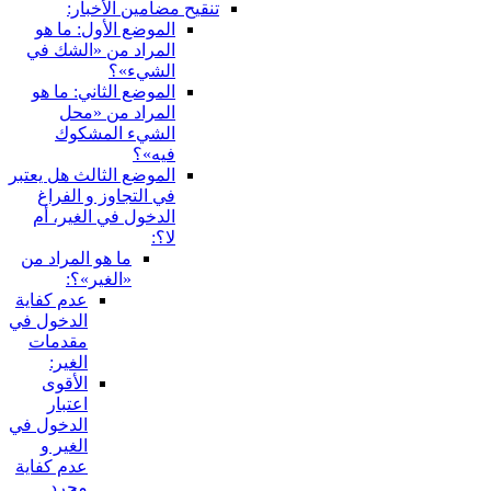
تنقيح مضامين الأخبار:
الموضع الأول: ما هو
المراد من «الشك في
الشي‏ء»؟
الموضع الثاني: ما هو
المراد من «محل
الشي‏ء المشكوك
فيه»؟
الموضع الثالث هل يعتبر
في التجاوز و الفراغ
الدخول في الغير، أم
لا؟:
ما هو المراد من
«الغير»؟:
عدم كفاية
الدخول في
مقدمات
الغير:
الأقوى
اعتبار
الدخول في
الغير و
عدم كفاية
مجرد