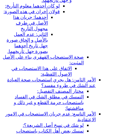
و جهل تأريخهما:
لو كان أحدهما معلوم التأريخ:
قولان آخران في هذه الصورة:
أحدهما: جريان هذا
الأصل في طرف
مجهول التأريخ
الثاني: عدم العمل
بالأصل و إلحاق صورة
جهل تأريخ أحدهما
بصورة جهل تأريخهما.
صحة الاستصحاب القهقرى بناء على الأصل
المثبت:
الاتفاق على هذا الاستصحاب في
الاصول اللفظية:
الأمر الثامن: هل يجري استصحاب صحة العبادة
عند الشك في طروء مفسد؟
مختار المصنف التفصيل:
التمسك في مطلق الشك في الفساد
باستصحاب حرمة القطع و غير ذلك و
مناقشتها:
الأمر التاسع: عدم جريان الاستصحاب في الامور
الاعتقادية
لو شك في نسخ أصل الشريعة؟:
تمسك بعض أهل الكتاب باستصحاب