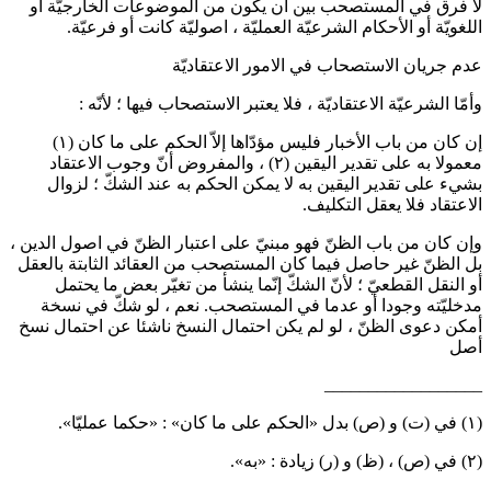
ا فرق في المستصحب بين أن يكون من الموضوعات الخارجيّة أو
للغويّة أو الأحكام الشرعيّة العمليّة ، اصوليّة كانت أو فرعيّة.
دم جريان الاستصحاب في الامور الاعتقاديّة
أمّا الشرعيّة الاعتقاديّة ، فلا يعتبر الاستصحاب فيها ؛ لأنّه :
ن كان من باب الأخبار فليس مؤدّاها إلاّ الحكم على ما كان
(١)
عمولا به على تقدير اليقين
(٢)
، والمفروض أنّ وجوب الاعتقاد
شيء على تقدير اليقين به لا يمكن الحكم به عند الشكّ ؛ لزوال
لاعتقاد فلا يعقل التكليف.
إن كان من باب الظنّ فهو مبنيّ على اعتبار الظنّ في اصول الدين ،
ل الظنّ غير حاصل فيما كان المستصحب من العقائد الثابتة بالعقل
و النقل القطعيّ ؛ لأنّ الشكّ إنّما ينشأ من تغيّر بعض ما يحتمل
دخليّته وجودا أو عدما في المستصحب. نعم ، لو شكّ في نسخة
مكن دعوى الظنّ ، لو لم يكن احتمال النسخ ناشئا عن احتمال نسخ
صل
_________________
ما عمليّا».
: «به».