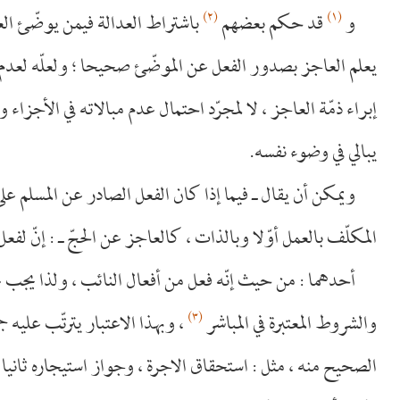
(٢)
(١)
و
قد حكم بعضهم
باشتراط العدالة فيمن يوضّئ الع
يعلم العاجز بصدور الفعل عن الموضّئ صحيحا ؛ ولعلّه لعدم 
إبراء ذمّة العاجز ، لا لمجرّد احتمال عدم مبالاته في الأجزاء 
يبالي في وضوء نفسه.
ويمكن أن يقال ـ فيما إذا كان الفعل الصادر عن المسلم على
المكلّف بالعمل أوّلا وبالذات ، كالعاجز عن الحجّ ـ : إنّ لفعل
أحدهما : من حيث إنّه فعل من أفعال النائب ، ولذا يجب ع
(٣)
والشروط المعتبرة في المباشر
، وبهذا الاعتبار يترتّب عليه 
الصحيح منه ، مثل : استحقاق الاجرة ، وجواز استيجاره ثانيا 