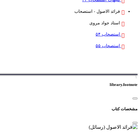
فرائد الاصول - استصحاب
استاد جواد مروی
استصحاب ۵۴
استصحاب ۵۵
۱
library.footnote
مشخصات کتاب