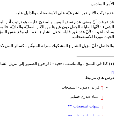
الأمر السادس
عدم ترتّب الآثار غير الشرعيّة على الاستصحاب والدليل عليه
قد عرفت أنّ معنى عدم نقض اليقين والمضيّ عليه ، هو ترتيب آثار اليقي
الشيء ؛ لأنّها القابلة للجعل دون غيرها من الآثار العقليّة والعاديّة.
ونبات لحيته ؛ لأنّ هذه غير قابلة لجعل الشارع. نعم ، لو وقع نفس النمو
الحياة موردا للاستصحاب.
والحاصل : أنّ تنزيل الشارع المشكوك منزلة المتيقّن ـ كسائر التنزيلات ـ 
__________________
(١) كذا في النسخ ، والمناسب : «فيه» ؛ لرجوع الضمير إلى تنزيل الشارع.
درس های مرتبط
فرائد الاصول - استصحاب
استاد حیدری فسایی
تنبیهات استصحاب ۳۲
تنبیهات استصحاب ۳۳