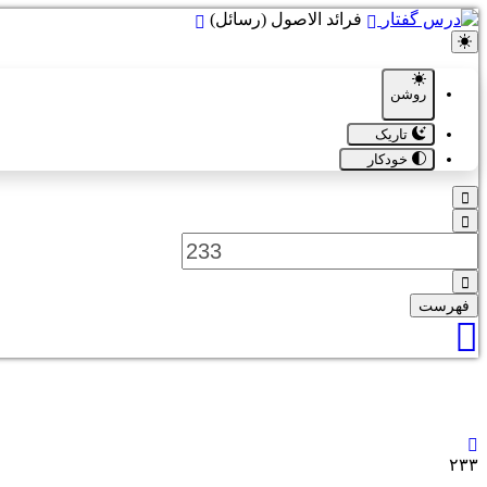
فرائد الاصول (رسائل)
روشن
تاریک
خودکار
فهرست
٢٣٣