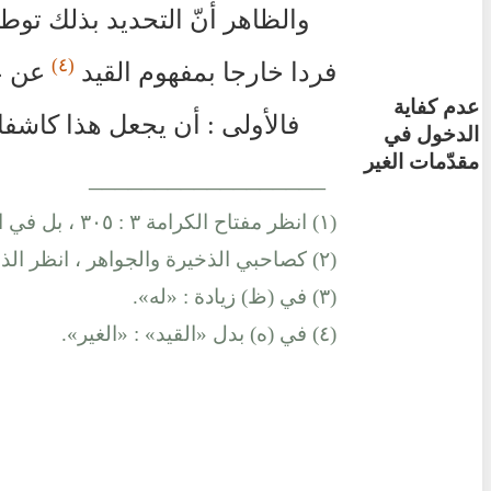
والظاهر أنّ التحديد بذلك توط
(٤)
فردا خارجا بمفهوم القيد
عن عم
عدم كفاية
فالأولى : أن يجعل هذا كاشف
الدخول في
مقدّمات الغير
__________________
(١) انظر مفتاح الكرامة ٣ : ٣٠٥ ، بل في الجواهر : «لم أعثر على مخالف في وجوب الرجوع» انظر الجواهر ١٢ : ٣٢٠.
(٢) كصاحبي الذخيرة والجواهر ، انظر الذخيرة : ٣٧٦ ، والجواهر ١٢ : ٣١٦ ـ ٣٢١.
(٣) في (ظ) زيادة : «له».
(٤) في (ه) بدل «القيد» : «الغير».