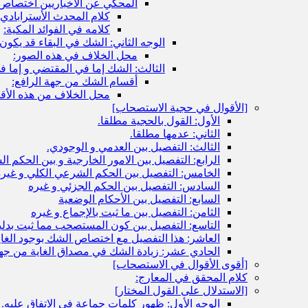
المحكي عن الأخباريين اختصاص ا
كلام المحدث الأسترابادي ف
كلامه في الفوائد المكية:
الوجه الثاني: الشك في البقاء قد يكون
محل الخلاف في هذه الصور:
الثالث: الشك إما في المقتضي و إما ف
أقسام الشك من جهة الرافع:
محل الخلاف من هذه الأق
[الأقوال في حجية الاستصحاب‏]
الأول: القول بالحجية مطلقا.
الثاني: عدمها مطلقا.
الثالث: التفصيل بين العدمي و الوجودي.
الرابع: التفصيل بين الامور الخارجية و بين الحكم 
الخامس: التفصيل بين الحكم الشرعي الكلي و غيره
السادس: التفصيل بين الحكم الجزئي و غيره
السابع: التفصيل بين الأحكام الوضعية
الثامن: التفصيل بين ما ثبت بالإجماع و غيره
التاسع: التفصيل بين كون المستصحب مما ثبت بدليل
العاشر: هذا التفصيل مع اختصاص الشك بوجود الغاي
الحادي عشر: زيادة الشك في مصداق الغاية من جهة
[أقوى الأقوال في الاستصحاب‏]
كلام المحقق في المعارج:
[الاستدلال على القول المختار]
الوجه الأول: ظهور كلمات جماعة في الاتفاق عليه.