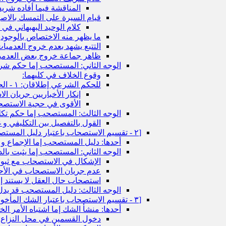
المناقشة فيما أفاده شريف
قيام السيرة على التمسك بالاصو
كلام الوحيد البهبهاني في 
ما يظهر منه الاختصاص بالوجودي
التتبع يشهد بعدم خروج العدميا
ظاهر جماعة خروج بعض العدميا
الوجه الثاني: المستصحب إما حكم شرع
وقوع الخلاف في كليهما:
للحكم الشرعي إطلاقان: ١ - الحكم الكلي ٢ - ما يعم الحكم الجزئي
إنكار الأخباريين جريان ا
الأقوى في حجية الاستصح
الوجه الثالث: المستصحب إما حكم تك
القول بالتفصيل بين التكليفي و غ
[٢ - تقسيم الاستصحاب باعتبار دليل المستصحب‏]
أحدها: دليل المستصحب إما الإجماع و إ
الوجه الثاني: المستصحب إما يثبت بالد
الإشكال في الاستصحاب مع ثبوت
عدم جريان الاستصحاب في الأحكام
استصحاب حال العقل لا يستند إل
الوجه الثالث: دليل المستصحب قد يدل 
[٣ - تقسيم الاستصحاب باعتبار الشك المأخوذ فيه‏]
أحدها: منشأ الشك إما اشتباه الأمر ال
دخول القسمين في محل النزاع: