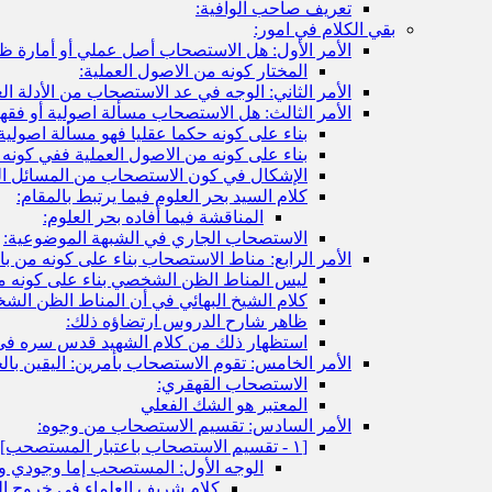
تعريف صاحب الوافية:
بقي الكلام في امور:
الأمر الأول: هل الاستصحاب أصل عملي أو أمارة ظ
المختار كونه من الاصول العملية:
الأمر الثاني: الوجه في عد الاستصحاب من الأدلة الع
الأمر الثالث: هل الاستصحاب مسألة اصولية أو فقه
بناء على كونه حكما عقليا فهو مسألة اصولية
بناء على كونه من الاصول العملية ففي كونه
الإشكال في كون الاستصحاب من المسائل ال
كلام السيد بحر العلوم فيما يرتبط بالمقام:
المناقشة فيما أفاده بحر العلوم:
الاستصحاب الجاري في الشبهة الموضوعية:
الأمر الرابع: مناط الاستصحاب بناء على كونه من با
ليس المناط الظن الشخصي بناء على كونه م
كلام الشيخ البهائي في أن المناط الظن الش
ظاهر شارح الدروس ارتضاؤه ذلك:
استظهار ذلك من كلام الشهيد قدس سره في
الأمر الخامس: تقوم الاستصحاب بأمرين: اليقين بال
الاستصحاب القهقري:
المعتبر هو الشك الفعلي
الأمر السادس: تقسيم الاستصحاب من وجوه:
[١ - تقسيم الاستصحاب باعتبار المستصحب‏]
الوجه الأول: المستصحب إما وجودي و 
كلام شريف العلماء في خروج ال