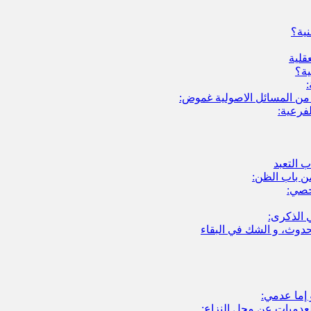
نية؟
قلية
ية؟
:
 من المسائل الاصولية غموض:
فرعية:
ب التعبد
ن باب الظن:
خصي:
 الذكرى:
حدوث، و الشك في البقاء
إما عدمي:
عدميات عن محل النزاع: