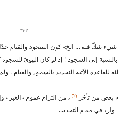
٣٣٣
شيء شكّ فيه ... الخ» كون السجود والقيام حدّا ل
بالنسبة إلى السجود ؛ إذ لو كان الهويّ للسجود ك
ة للقاعدة الآتية التحديد بالسجود والقيام ، و
(٢)
به بعض من تأخّر
، من التزام عموم «الغير» وإ
د وارد في مقام التحديد.