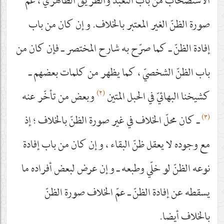
الاستصحاب من باب التعبّد والطريق الظاهريّ ، عمّ
صورة الظنّ الغير المعتبر بالخلاف. وإن كان من باب
إفادة الظنّ ـ كما صرّح به شارح المختصر ـ فإن كان من
باب الظنّ الشخصيّ ، كما يظهر من كلمات بعضهم ـ
(٢)
كشيخنا البهائيّ في الحبل المتين
وبعض من تأخّر عنه
(٣)
ـ كان محلّ الخلاف في غير صورة الظنّ بالخلاف ؛ إذ
مع وجوده لا يعقل ظنّ البقاء ، وإن كان من باب إفادة
نوعه الظنّ لو خلّي وطبعه ـ وإن عرض لبعض أفراده ما
يسقطه عن إفادة الظنّ ـ عمّ الخلاف صورة الظنّ
بالخلاف أيضا.