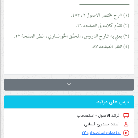
__________________
(١) شرح مختصر الاصول ٢ : ٤٥٣.
(٢) تقدّم كلامه في الصفحة ٢١.
(٣) يعني به شارح الدروس ، المحقّق الخوانساري ، انظر الصفحة ٢٢.
(٤) انظر الصفحة ٨٧.
درس های مرتبط
فرائد الاصول - استصحاب
استاد حیدری فسایی
مقدمات استصحاب ۲۲