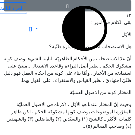
١٣
بقي الكلام في امور :
فرائد الاصول (رسائل)
الأوّل
هل الاستصحاب أصل عمليّ أو أمارة ظنّية؟
أنّ عدّ الاستصحاب من الأحكام الظاهريّة الثابتة للشيء بوصف كونه
مشكوك الحكم ـ نظير أصل البراءة وقاعدة الاشتغال ـ مبنيّ على
استفادته من الأخبار ، وأمّا بناء على كونه من أحكام العقل فهو دليل
ظنّيّ اجتهاديّ ، نظير القياس والاستقراء ، على القول بهما.
المختار كونه من الاصول العمليّة
وحيث إنّ المختار عندنا هو الأوّل ، ذكرناه في الاصول العمليّة
المقرّرة للموضوعات بوصف كونها مشكوكة الحكم ، لكن ظاهر
كلمات الأكثر ـ كالشيخ
(١)
والسيّدين
(٢)
والفاضلين
(٣)
والشهيدين
(٤)
وصاحب المعالم
(٥)
ـ