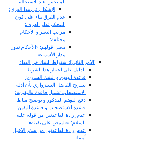
المتنجس عند الاستحالة:
الإشكال في هذا الفرق:
عدم الفرق بناء على كون
المحكم نظر العرف:
مراتب التغير و الأحكام
مختلفة:
معنى قولهم: «الأحكام تدور
مدار الأسماء»:
[الأمر الثاني‏]: اشتراط الشك في البقاء
الدليل على اعتبار هذا الشرط:
قاعدة اليقين و الشك الساري:
تصريح الفاضل السبزواري بأن أدلة
الاستصحاب تشمل قاعدة «اليقين»:
دفع التوهم المذكور و توضيح مناط
قاعدة الاستصحاب و قاعدة اليقين:
عدم إرادة القاعدتين من قوله عليه
السلام: «فليمض على يقينه»:
عدم إرادة القاعدتين من سائر الأخبار
أيضا: