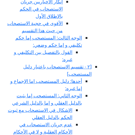
إنكار الأخباريين جريان
الاستصحاب في الحكم
بالإطلاق الأول
الأقوى في حجية الاستصحاب
من حيث هذا التقسيم
الوجه الثالث: المستصحب إما حكم
تكليفي و إما حكم وضعي:
القول بالتفصيل بين التكليفي و
غيره:
[٢ - تقسيم الاستصحاب باعتبار دليل
المستصحب‏]
أحدها: دليل المستصحب إما الإجماع و
إما غيره:
الوجه الثاني: المستصحب إما يثبت
بالدليل العقلي و إما بالدليل الشرعي
الإشكال في الاستصحاب مع ثبوت
الحكم بالدليل العقلي
عدم جريان الاستصحاب في
الأحكام العقلية و لا في الأحكام