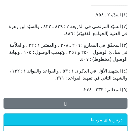
__________________
(١) العدّة ٢ : ٧٥٨.
(٢) السيّد المرتضى في الذريعة ٢ : ٨٢٩ ـ ٨٣٢ ، والسيّد ابن زهرة
في الغنية (الجوامع الفقهيّة) : ٤٨٦.
(٣) المحقّق في المعارج : ٢٠٦ ـ ٢٠٨ ، والمعتبر ١ : ٣٢ ، والعلاّمة
في مبادئ الوصول : ٢٥٠ و ٢٥١ ، وتهذيب الوصول : ١٠٥ ، ونهاية
الوصول (مخطوط) : ٤٠٧.
(٤) الشهيد الأوّل في الذكرى ١ : ٥٣ ، والقواعد والفوائد ١ : ١٣٢ ،
والشهيد الثاني في تمهيد القواعد : ٢٧١.
(٥) المعالم : ٢٣٣ ـ ٢٣٤.
درس های مرتبط