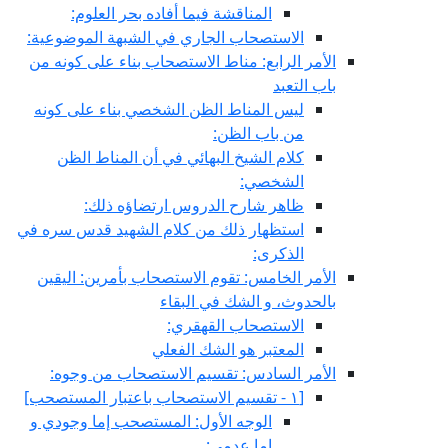
المناقشة فيما أفاده بحر العلوم:
الاستصحاب الجاري في الشبهة الموضوعية:
الأمر الرابع: مناط الاستصحاب بناء على كونه من
باب التعبد
ليس المناط الظن الشخصي بناء على كونه
من باب الظن:
كلام الشيخ البهائي في أن المناط الظن
الشخصي:
ظاهر شارح الدروس ارتضاؤه ذلك:
استظهار ذلك من كلام الشهيد قدس سره في
الذكرى:
الأمر الخامس: تقوم الاستصحاب بأمرين: اليقين
بالحدوث، و الشك في البقاء
الاستصحاب القهقري:
المعتبر هو الشك الفعلي
الأمر السادس: تقسيم الاستصحاب من وجوه:
[١ - تقسيم الاستصحاب باعتبار المستصحب‏]
الوجه الأول: المستصحب إما وجودي و
إما عدمي: