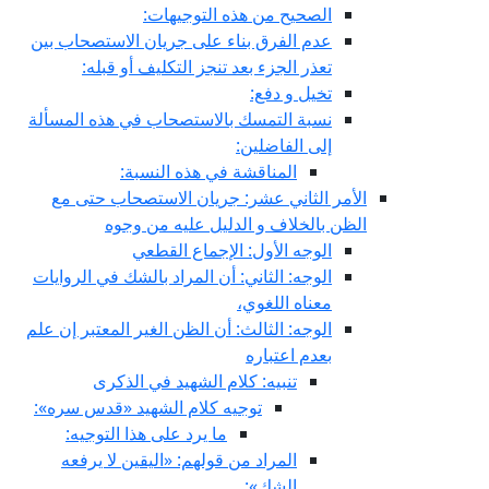
الصحيح من هذه التوجيهات:
عدم الفرق بناء على جريان الاستصحاب بين
تعذر الجزء بعد تنجز التكليف أو قبله:
تخيل و دفع:
نسبة التمسك بالاستصحاب في هذه المسألة
إلى الفاضلين:
المناقشة في هذه النسبة:
الأمر الثاني عشر: جريان الاستصحاب حتى مع
الظن بالخلاف و الدليل عليه من وجوه
الوجه الأول: الإجماع القطعي
الوجه: الثاني: أن المراد بالشك في الروايات
معناه اللغوي،
الوجه: الثالث: أن الظن الغير المعتبر إن علم
بعدم اعتباره
تنبيه: كلام الشهيد في الذكرى
توجيه كلام الشهيد «قدس سره»:
ما يرد على هذا التوجيه:
المراد من قولهم: «اليقين لا يرفعه
الشك»: