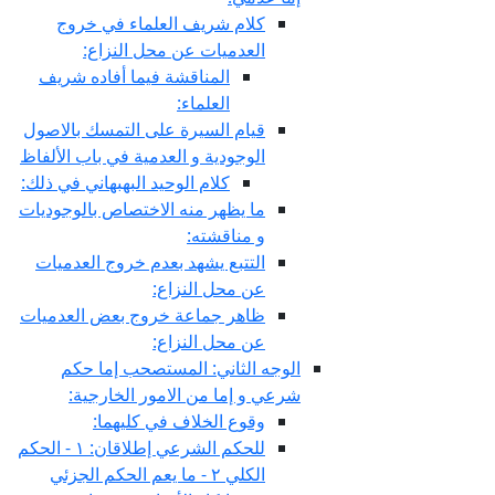
كلام شريف العلماء في خروج
العدميات عن محل النزاع:
المناقشة فيما أفاده شريف
العلماء:
قيام السيرة على التمسك بالاصول
الوجودية و العدمية في باب الألفاظ
كلام الوحيد البهبهاني في ذلك:
ما يظهر منه الاختصاص بالوجوديات
و مناقشته:
التتبع يشهد بعدم خروج العدميات
عن محل النزاع:
ظاهر جماعة خروج بعض العدميات
عن محل النزاع:
الوجه الثاني: المستصحب إما حكم
شرعي و إما من الامور الخارجية:
وقوع الخلاف في كليهما:
للحكم الشرعي إطلاقان: ١ - الحكم
الكلي ٢ - ما يعم الحكم الجزئي