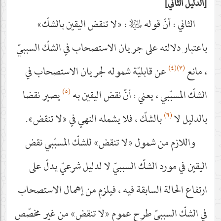
الدليل الثاني
الثاني : أنّ قوله
عليه‌السلام
: «لا تنقض اليقين بالشكّ»
باعتبار دلالته على جريان الاستصحاب في الشكّ السببيّ
(٣)(٤)
، مانع
عن قابليّة شموله لجريان الاستصحاب في
(٥)
الشكّ المسبّبي ، يعني : أنّ نقض اليقين به
يصير نقضا
(٦)
بالدليل لا
بالشكّ ، فلا يشمله النهي في «لا تنقض».
واللازم من شمول «لا تنقض» للشكّ المسبّبي نقض
اليقين في مورد الشكّ السببيّ لا لدليل شرعيّ يدلّ على
ارتفاع الحالة السابقة فيه ، فيلزم من إهمال الاستصحاب
في الشكّ السببيّ طرح عموم «لا تنقض» من غير مخصّص