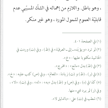
، وهو باطل. واللازم من إهماله في الشكّ المسبّبي عدم
قابليّة العموم لشمول المورد ، وهو غير منكر.
__________________
(١) في الصفحة ٤٠١.
(٢) لم ترد «ويؤيّده ـ إلى ـ العرفيّة» في (ظ) ، وفي (ت) وردت في
الحاشية مكتوبا عليها : «خ».
(٣) في (ظ) بدل «مانع» : «مخرج».
(٤) في (ر) ، (ظ) و (ت) زيادة : «للعامّ» ، وفي (ص) كتب عليه : «خ».
(٥) كذا في (ه) ، وفي (ص) و (ظ) بدل «به» : «له» ، وفي (ت): «لا» ،
وفي (ر) لم يرد شيء منها.
(٦) شطب في (ت) على : «بالدليل لا».