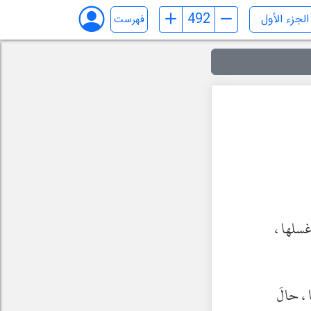
فهرست
غسلها ،
، حالَ