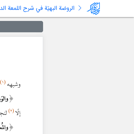
الروضة البهیّة في شرح اللمعة ال
(١)
وشبهه
م
﴿
والوَ
(٢)
إلّا
لنجا
﴿
والمُع