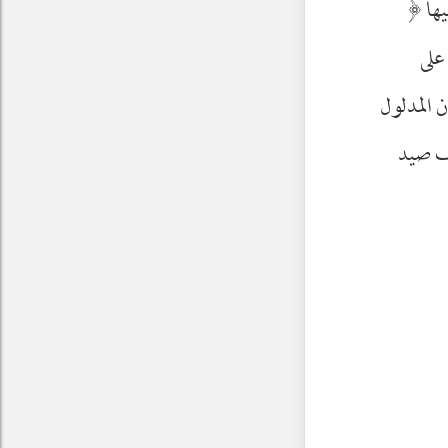
ها
﴿
على
ان المدلول
ّف صيد