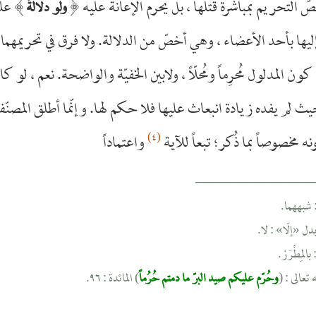
صّ التحريم بمباشرة قتلها ، بل يحرم الإعانة عليه
﴿
﴾
علي
ولو دلالةً
ليها بأحد الأعضاء ، وهي أخصّ من الدلالة. ولا فرق في تحريمهما 
 كون المدلول مُحرِماً ومُحلّاً ، ولابين الخفيّة والواضحة. نعم ، لو ك
بحيث لم يفده زيادة انبعاث عليها فلا حكم لها. وإنّما أطلق المصن
(٤)
نه مخصوصاً بما ذُكر؛ تبعاً للآية
واعتماداً
______________
وحُرّم عليكم صيد البرّ ما دمتم حُرُماً
) المائدة : ٩٦.