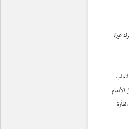
رك غيرَه
الثعلب
 الأنعام
لفأرة