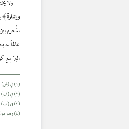
ولا يخت
﴾
إ
وإشارةً
المُحرم بين
عالماً به 
البرّ مع كو
______
(١) في (ش) : شبههما.
(٢) في (ف) بدل «إلّا» : لا.
(٣) في (ف) : بالمِطْرَز.
(٤) وهو قوله تعالى : (