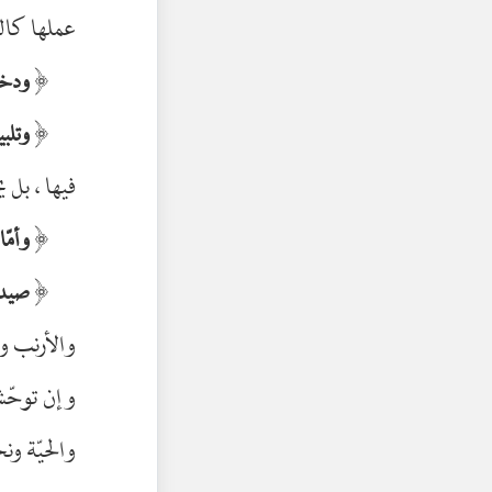
عملها كالث
﴿
ودخول
﴿
وتلبي
فيها ، بل 
﴿
وأمّا
﴿
صيد ا
والأرنب وا
وإن توحّشت
والحيّة ون