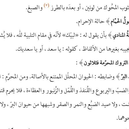
(٣)
وب المحُوك من لونين ، أو بعدَه بالطرز
والصبغ.
﴾
حالة الإحرام.
ُ الحمّام
﴾
بأن يقول له : «لبيّك» لأنّه في مقام التلبية للّٰه ، فلا يُش
ةُ المنادي
يجيبه بغيرها من الألفاظ ، كقوله : يا سعد ، أو يا سعديك.
:
﴾
 التروك المحرّمة فثلاثون
﴾
وضابطه : الحيوان المحلّل الممتنع بالأصالة. ومن المحرَّم : 
لبرّ
لضبّ واليربوع والقُنفذ والقُمّل والزُنبور والعظاءة ، فلا يحرم قتل
 ، ولا صيد الضبُع والنمر والصقر وشبهها من حيوان البرّ ، ولا ا
حوهما.