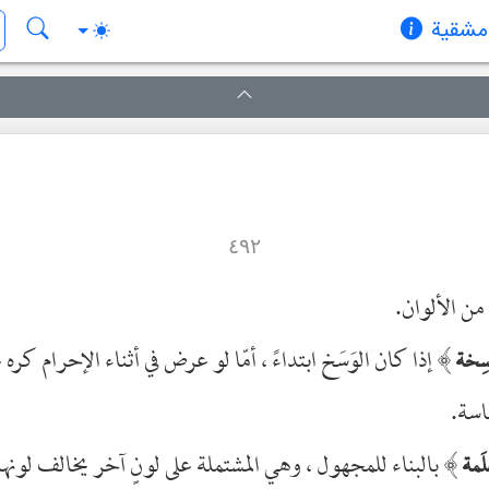
دمشقیة
٤٩٢
ن الألوان.
﴾
إذا كان الوَسَخ ابتداءً ، أمّا لو عرض في أثناء الإحرام كره 
سِخة
سة.
﴾
بالبناء للمجهول ، وهي المشتملة على لونٍ آخر يخالف لونها 
لَمة