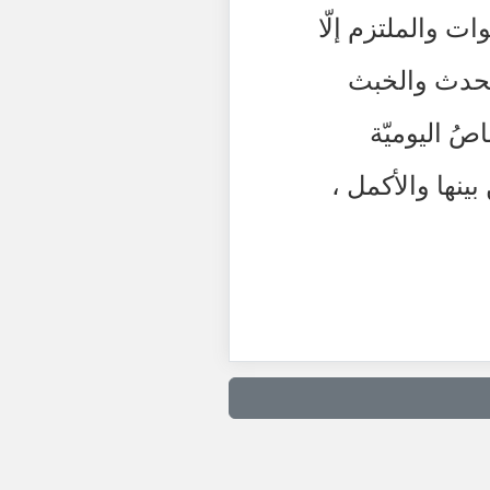
 والملتزم إلّا
الحدث والخبث
ُ اليوميّة
ينها والأكمل ،