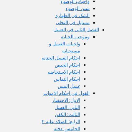
واجباب الوضوء
سنن الوضوء
الشک فی الطهاره
مسایل فی التخلی
الفصل الثانی فی الغسل
وموجب الجنابه
واجبات الغسل و
مستحباته
احکام الغسل الجنابه
احکام الحیض
احکام الاستحاضه
احکام النفاس
غسل المس
القول فی احکام الاموات
الاول: الاحتضار
الثانی: الغسل
الثالث: الکفن
الرابع: الصلاه علیه ۲
الخامس: دفنه