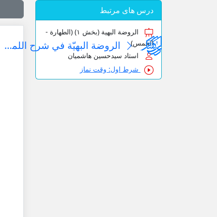
درس های مرتبط
الروضة البهیة (بخش ۱) (الطهارة -
الخمس)
الروضة البهیّة في شرح اللمعة الدمشقیة
استاد سیدحسین هاشمیان
شرط اول: وقت نماز