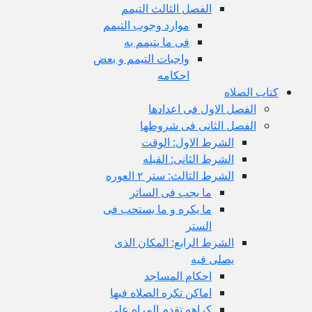
الفصل الثالث التیمم
موارد وجوب التیمم
فی ما یتیمم به
واجبات التیمم و بعض
احکامه
کتاب الصلاه
الفصل الاول فی اعدادها
الفصل الثانی فی شروطها
الشرط الاول: الوقت
الشرط الثانی: القبله
الشرط الثالث: ستر ۲ العوره
ما یجب فی الساتر
ما یکره و ما یستحب فی
الستر
الشرط الرابع: المکان الذی
یصلی فیه
احکام المساجد
اماکن تکره الصلاه فیها
کراهه تقدم المراه علی