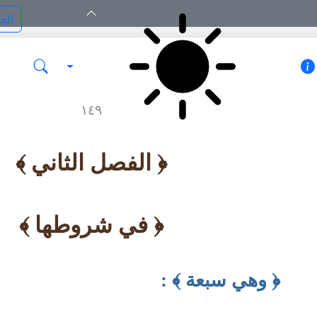
١٤٩
﴿
الفصل الثاني
﴾
﴿
في شروطها
﴾
﴿
وهي سبعة
﴾
: