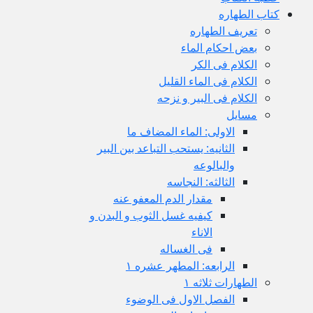
کتاب الطهاره
تعریف الطهاره
بعض احکام الماء
الکلام فی الکر
الکلام فی الماء القلیل
الکلام فی البیر و نزحه
مسایل
الاولی: الماء المضاف ما
الثانیه: یستحب التباعد بین البیر
والبالوعه
الثالثه: النجاسه
مقدار الدم المعفو عنه
کیفیه غسل الثوب و البدن و
الاناء
فی الغساله
الرابعه: المطهر عشره ۱
الطهارات ثلاثه ۱
الفصل الاول فی الوضوء