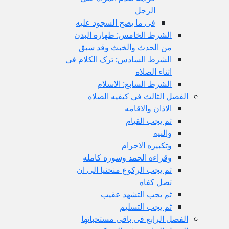
الرجل
فی ما یصح السجود علیه
الشرط الخامس: طهاره البدن
من الحدث والخبث وقد سبق
الشرط السادس: ترک الکلام فی
اثناء الصلاه
الشرط السابع: الاسلام
الفصل الثالث فی کیفیه الصلاه
الاذان والاقامه
ثم یجب القیام
والنیه
وتکبیره الاحرام
وقراءه الحمد وسوره کامله
ثم یجب الرکوع منحنیا الی ان
تصل کفاه
ثم یجب التشهد عقیب
ثم یجب التسلیم
الفصل الرابع فی باقی مستحباتها