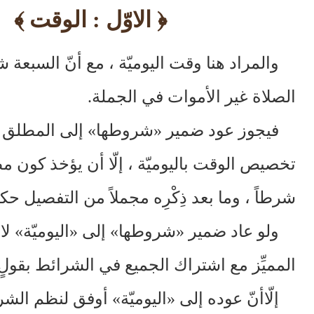
﴿
الاوّل : الوقت
﴾
والمراد هنا وقت اليوميّة ، مع أنّ السبعة
الصلاة غير الأموات في الجملة.
فيجوز عود ضمير «شروطها» إلى المطلق ، ل
تخصيص الوقت باليوميّة ، إلّا أن يؤخذ كون 
شرطاً ، وما بعد ذِكْرِه مجملاً من التفصيل حكمٌ
ولو عاد ضمير «شروطها» إلى «اليوميّة» ل
المميِّز مع اشتراك الجميع في الشرائط بقول
إلّاأنّ عوده إلى «اليوميّة» أوفق لنظم الش