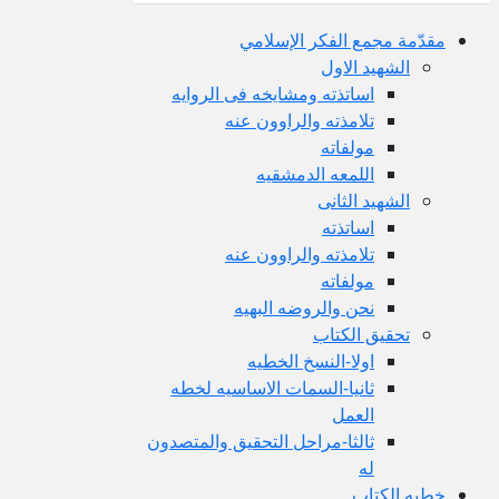
مقدّمة مجمع الفكر الإسلامي
الشهید الاول
اساتذته ومشایخه فی الروایه
تلامذته والراوون عنه
مولفاته
اللمعه الدمشقیه
الشهید الثانی
اساتذته
تلامذته والراوون عنه
مولفاته
نحن والروضه البهیه
تحقیق الکتاب
اولا-النسخ الخطیه
ثانیا-السمات الاساسیه لخطه
العمل
ثالثا-مراحل التحقیق والمتصدون
له
خطبه الکتاب