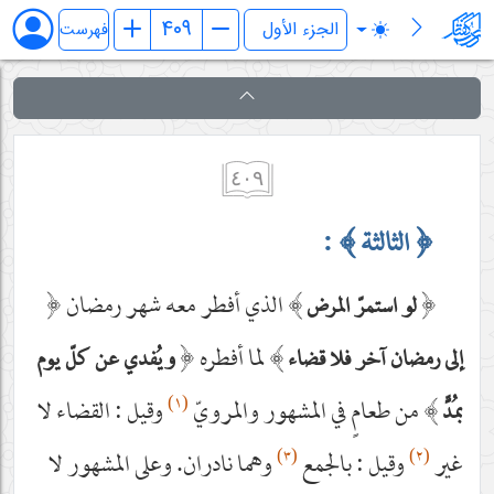
الروضة البهیّة في شرح اللمعة الدمشقیة
فهرست
٤٠٩
﴿
الثالثة
﴾
:
﴿
﴾
الذي أفطر معه شهر رمضان
﴿
لو استمرّ المرض
﴾
لما أفطره
﴿
إلى رمضان آخر فلا قضاء
ويُفدي عن كلّ يوم
(١)
﴾
من طعامٍ في المشهور والمرويّ
وقيل : القضاء لا
بمُدٍّ
(٣)
(٢)
غير
وقيل : بالجمع
وهما نادران. وعلى المشهور لا