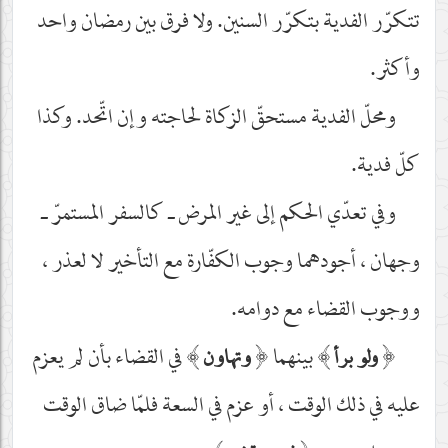
تتكرّر الفدية بتكرّر السنين. ولا فرق بين رمضان واحد
وأكثر.
ومحلّ الفدية مستحقّ الزكاة لحاجته وإن اتّحد. وكذا
كلّ فدية.
وفي تعدّي الحكم إلى غير المرض ـ كالسفر المستمرّ ـ
وجهان ، أجودهما وجوب الكفّارة مع التأخير لا لعذر ،
ووجوب القضاء مع دوامه.
﴿
﴾
بينهما
﴿
﴾
في القضاء بأن لم يعزم
ولو برأ
وتهاون
عليه في ذلك الوقت ، أو عزم في السعة فلمّا ضاق الوقت