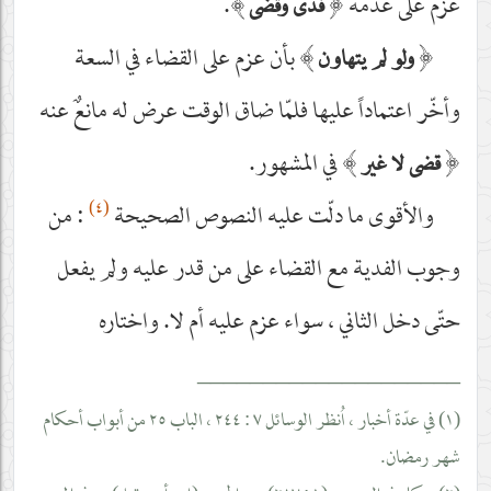
عزم على عدمه
﴿
﴾
.
فدى وقضى
﴿
﴾
بأن عزم على القضاء في السعة
ولو لم يتهاون
وأخّر اعتماداً عليها فلمّا ضاق الوقت عرض له مانعٌ عنه
﴿
﴾
في المشهور.
قضى لا غير
(٤)
والأقوى ما دلّت عليه النصوص الصحيحة
: من
وجوب الفدية مع القضاء على من قدر عليه ولم يفعل
حتّى دخل الثاني ، سواء عزم عليه أم لا. واختاره
____________________
(١) في عدّة أخبار ، اُنظر الوسائل ٧ : ٢٤٤ ، الباب ٢٥ من أبواب أحكام
شهر رمضان.