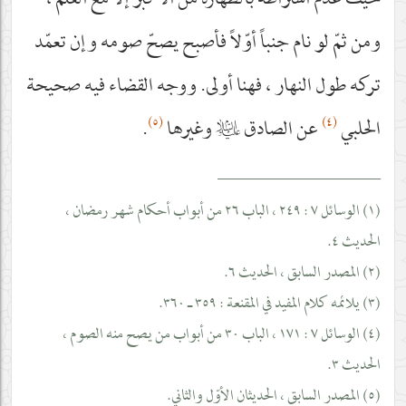
حيث عدم اشتراطه بالطهارة من الأكبر إلّا مع العلم ،
ومن ثمّ لو نام جنباً أوّلاً فأصبح يصحّ صومه وإن تعمّد
تركه طول النهار ، فهنا أولى. ووجه القضاء فيه صحيحة
(٥)
(٤)
الحلبي
عن الصادق
عليه‌السلام
وغيرها
.
____________________
(١) الوسائل ٧ : ٢٤٩ ، الباب ٢٦ من أبواب أحكام شهر رمضان ،
الحديث ٤.
(٢) المصدر السابق ، الحديث ٦.
(٣) يلائمه كلام المفيد في المقنعة : ٣٥٩ ـ ٣٦٠.
(٤) الوسائل ٧ : ١٧١ ، الباب ٣٠ من أبواب من يصح منه الصوم ،
الحديث ٣.
(٥) المصدر السابق ، الحديثان الأوّل والثاني.