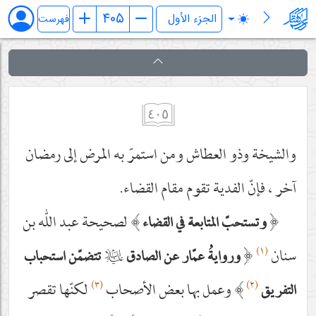
الروضة البهیّة في شرح اللمعة الدمشقیة
فهرست
٤٠٥
والشيخة وذو العطاش ومن استمرّ به المرض إلى رمضان
آخر ، فإنّ الفدية تقوم مقام القضاء.
﴿
﴾
لصحيحة عبد اللّٰه بن
وتستحبّ المتابعة في القضاء
(١)
سنان
﴿
عليه‌السلام
وروايةُ عمّار عن الصادق
تتضمّن استحباب
(٣)
(٢)
﴾
وعمل بها بعض الأصحاب
لكنّها تقصر
التفريق