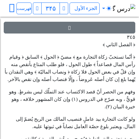
الروضة البهیّة في شرح اللمعة الدمشقی
فهرست
٣٤٥
﴿
الفصل الثاني
﴾
﴿
أنّما تستحبّ زكاة التجارة مع
﴾
مضيّ
﴿
الحول
﴾
السابق
﴿
وقيام
رأس المال فصاعداً
﴾
طول الحول ، فلو طلب المتاع بأنقص منه
وإن قلّ في بعض الحول فلا زكاة
﴿
ونصاب الماليّة
﴾
وهي النقدان بأ
يّهما بلغ إن كان أصله عَروضاً ، وإلّا فنصاب أصله وإن نقص بالآخر.
وفهم من الحصر أنّ قصد الاكتساب عند التملّك ليس بشرطٍ. وهو
قويٌّ ، وبه صرّح في الدروس
(١)
وإن كان المشهور خلافه ، وهو
خيرة البيان
(٢)
.
ولو كانت التجارة بيد عاملٍ فنصيب المالك من الربح يُضمّ إلى
المال. ويعتبر بلوغ حصّة العامل نصاباً في ثبوتها عليه.
وحيث تجتمع الشرائط
﴿
فيُخرج ربع عُشر القيمة
﴾
كالنقدين.