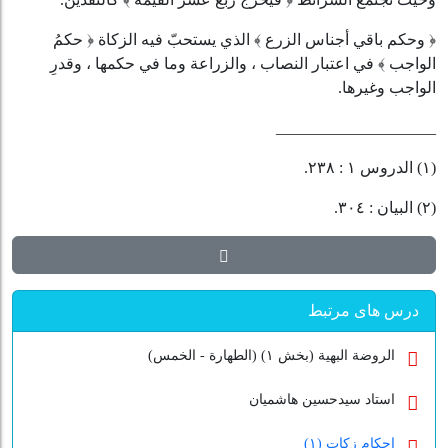
﴿
وحكم باقي أجناس الزرع
﴾
الذي يستحبّ فيه الزكاة
﴿
حكمُ
الواجب
﴾
في اعتبار النصاب ، والزراعة وما في حكمها ، وقدرِ
الواجب وغيرها.
____________________
(١) الدروس ١ : ٢٣٨.
(٢) البيان : ٣٠٤.
درس های مرتبط
الروضة البهیة (بخش ۱) (الطهارة - الخمس)
استاد سیدحسین هاشمیان
احکام زکات (۱)