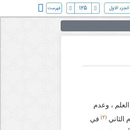
فهرست
 العلم ، وعدم
(٢)
م الثاني
في