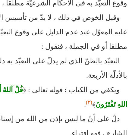
وقوع التعبّد به في الأحكام الشرعيّة مطلقا ، 
وقبل الخوض في ذلك ، لا بدّ من تأسيس ا
عليه المعوّل عند عدم الدليل على وقوع التعبّد
مطلقا أو في الجملة ، فنقول :
التعبّد بالظنّ الذي لم يدلّ على التعبّد به د
بالأدلّة الأربعة.
ويكفي من الكتاب : قوله تعالى :
﴿
قُلْ آللهُ أَ
(٣)
.
﴾
اللهِ تَفْتَرُونَ
دلّ على أنّ ما ليس بإذن من الله من إسنا
الشارع ، فهو افتراء.