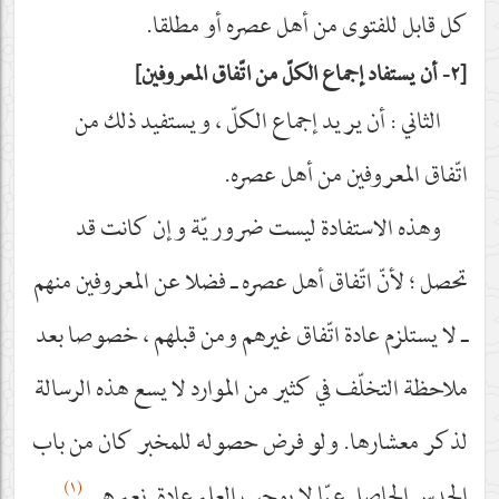
كل قابل للفتوى من أهل عصره أو مطلقا.
٢-
أن يستفاد إجماع الكلّ من اتّفاق المعروفين
الثاني : أن يريد إجماع الكلّ ، ويستفيد ذلك من
اتّفاق المعروفين من أهل عصره.
وهذه الاستفادة ليست ضروريّة وإن كانت قد
تحصل ؛ لأنّ اتّفاق أهل عصره ـ فضلا عن المعروفين منهم
ـ لا يستلزم عادة اتّفاق غيرهم ومن قبلهم ، خصوصا بعد
ملاحظة التخلّف في كثير من الموارد لا يسع هذه الرسالة
لذكر معشارها. ولو فرض حصوله للمخبر كان من باب
(١)