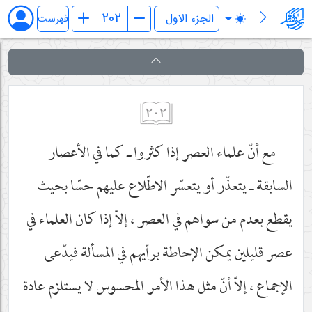
فرائد الاصول (رسائل)
فهرست
٢٠٢
مع أنّ علماء العصر إذا كثروا ـ كما في الأعصار
السابقة ـ يتعذّر أو يتعسّر الاطّلاع عليهم حسّا بحيث
يقطع بعدم من سواهم في العصر ، إلاّ إذا كان العلماء في
عصر قليلين يمكن الإحاطة برأيهم في المسألة فيدّعى
الإجماع ، إلاّ أنّ مثل هذا الأمر المحسوس لا يستلزم عادة