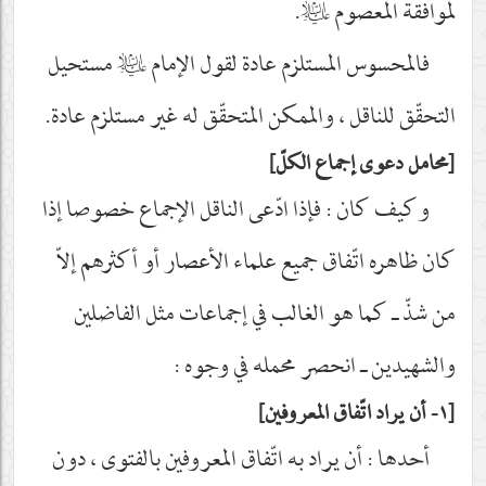
لموافقة المعصوم
عليه‌السلام
.
فالمحسوس المستلزم عادة لقول الإمام
عليه‌السلام
مستحيل
التحقّق للناقل ، والممكن المتحقّق له غير مستلزم عادة.
محامل دعوى إجماع الكلّ
وكيف كان : فإذا ادّعى الناقل الإجماع خصوصا إذا
كان ظاهره اتّفاق جميع علماء الأعصار أو أكثرهم إلاّ
من شذّ ـ كما هو الغالب في إجماعات مثل الفاضلين
والشهيدين ـ انحصر محمله في وجوه :
١- أن يراد اتّفاق المعروفين
أحدها : أن يراد به اتّفاق المعروفين بالفتوى ، دون