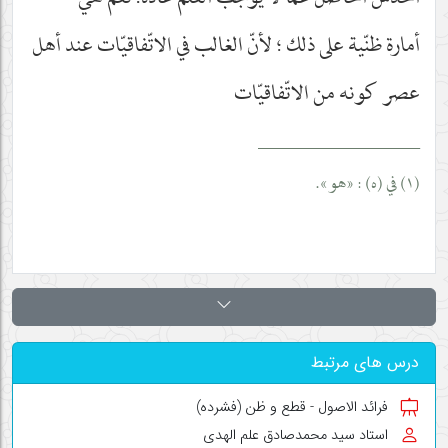
الحدس الحاصل عمّا لا يوجب العلم عادة. نعم هي
أمارة ظنّية على ذلك ؛ لأنّ الغالب في الاتّفاقيّات عند أهل
عصر كونه من الاتّفاقيّات
__________________
(١) في (ه) : «هو».
درس های مرتبط
فرائد الاصول - قطع و ظن (فشرده)
استاد سید محمدصادق علم الهدی