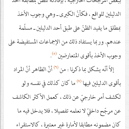
ببعض المرجّحات الخارجيّة ، بإفادته للظنّ بمطابقة أحد
الدليلين للواقع ، فكأنّ الكبرى ـ وهي وجوب الأخذ
بمطلق ما يفيد الظنّ على طبق أحد الدليلين ـ مسلّمة
عندهم. وربما يستفاد ذلك من الإجماعات المستفيضة على
(٥)
وجوب الأخذ بأقوى المتعارضين
.
(٦)
إلاّ أنّه يشكل بما ذكرنا : من
أنّ الظاهر أنّ المراد
(٧)
بأقوى الدليلين فيها
ما كان كذلك في نفسه ولو
لكشف أمر خارجيّ عن ذلك ، كعمل الأكثر الكاشف
عن مرجّح داخليّ لا نعلمه تفصيلا ، فلا يدخل فيه ما
كان مضمونه مطابقا لأمارة غير معتبرة ، كالاستقراء