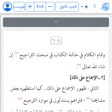
فرائد الاصول (رسائل)
فهرست
٦٠٨
(١)
وتمام الكلام في خاتمة الكتاب في مبحث التراجيح
إن
(٢)
شاء الله تعالى
.
٢ ـ الإجماع على ذلك
الثاني : ظهور الإجماع على ذلك ، كما استظهره بعض
(٤)
(٣)
مشايخنا
؛ فتراهم يستدلّون في موارد الترجيح