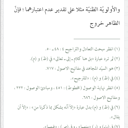
والأولويّة الظنيّة مثلا على تقدير عدم اعتبارهما ؛ فإنّ
الظاهر خروج
__________________
(١) انظر مبحث التعادل والتراجيح ٤ : ٤٨ ـ ٥٠.
(٢) لم ترد عبارة «بل هنا كلام ـ إلى ـ تعالى» في (ظ) و (م).
(٣) هو السيّد المجاهد في مفاتيح الاصول : ٧١٧.
(٤) في (ظ) و (م) : «للترجيح».
(٥) انظر نهاية الوصول (مخطوط) : ٤٥١ ، ومبادئ الوصول : ٢٣٢ ،
ومفاتيح الاصول : ٦٨٦.
(٦) في (ظ) و (م) بدل عبارة «إلاّ أنّه يشكل بما ذكرنا من» : «إلاّ أن
يقال».
(٧) في (ت) و (ر) «منهما» ، وفي (ص) : «فيهما».