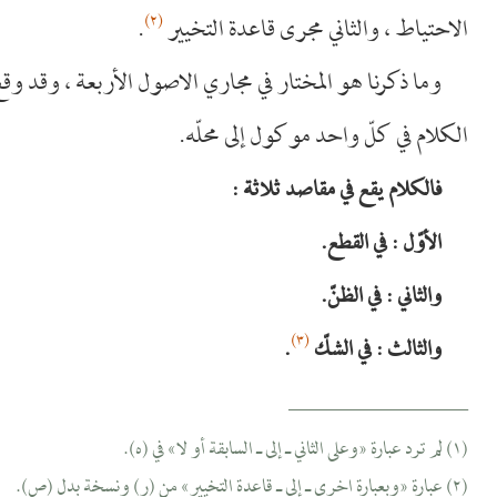
(٢)
الاحتياط ، والثاني مجرى قاعدة التخيير
.
وما ذكرنا هو المختار في مجاري الاصول الأربعة ، وقد وقع 
الكلام في كلّ واحد موكول إلى محلّه.
فالكلام يقع في مقاصد ثلاثة :
الأوّل : في القطع.
والثاني : في الظنّ.
(٣)
والثالث : في الشكّ
.
__________________
(١) لم ترد عبارة «وعلى الثاني ـ إلى ـ السابقة أو لا» في (ه).
(٢) عبارة «وبعبارة اخرى ـ إلى ـ قاعدة التخيير» من (ر) ونسخة بدل (ص).