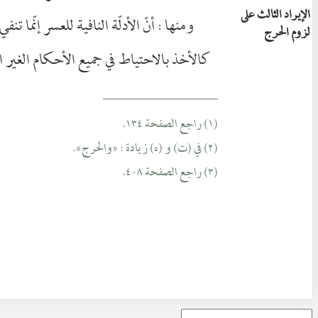
الإيراد الثالث على
ومنها : أنّ الأدلّة النافية للعسر إنّم
لزوم الحرج
كالأخذ بالاحتياط في جميع الأحكام الغير 
__________________
(١) راجع الصفحة ١٣٤.
(٢) في (ت) و (ه) زيادة : «والحرج».
(٣) راجع الصفحة ٤٠٨.