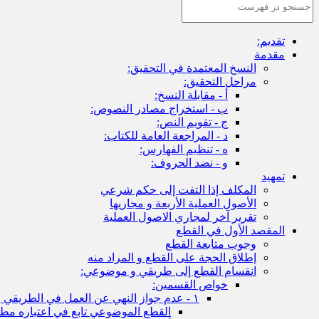
تقديم:
مقدمة
النسخ المعتمدة في التحقيق:
مراحل التحقيق:
أ - مقابلة النسخ:
ب - استخراج مصادر النصوص:
ج - تقويم النص:
د - المراجعة العامة للكتاب:
ه - تنظيم الفهارس:
و - نضد الحروف:
تمهيد
المكلف إذا التفت إلى حكم شرعي
الأصول العملية الأربعة و مجاريها
تقرير آخر لمجاري الاصول العملية
المقصد الأول في القطع
وجوب متابعة القطع
إطلاق الحجة على القطع و المراد منه
انقسام القطع إلى طريقي و موضوعي:
خواص القسمين:
١ - عدم جواز النهي عن العمل في الطريقي و جوازه في الموضوعي
القطع الموضوعي تابع في اعتباره مطل