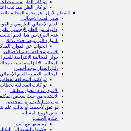
لو كان الظن مما ثبت اعتبا
لو كان الظن مما ثبت اعت
[المقام الأول‏]: هل تحرم المخالفة الق
صور العلم الإجمالي:
العلم الإجمالي الطريقي و الم
إذا تولد من العلم الإجمالي عل
عدم الفرق بين هذا العلم التفصي
الموارد التي توهم خلاف ذلك
الجواب عن الموارد المذكو
أقسام مخالفة العلم الإجمالي:
جواز المخالفة الالتزامية للعلم ا
المخالفة الالتزامية ليست مخالف
دليل الجواز بوجه أخصر:
المخالفة العملية للعلم الإجمالي:
لو كانت المخالفة لخطاب 
لو كانت المخالفة لخطاب 
الأقوى عدم الجواز مطلقا:
الاشتباه من حيث شخص المكل
لو تردد التكليف بين شخصين
لو اتفق لأحدهما أو لثالث علم ب
بعض فروع المسألة:
أحكام الخنثى:
معاملتها مع الغير:
حكمها بالنسبة إلى التكا