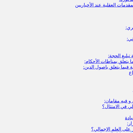
قدمات العقلية عند الأخباريين
ري:
ني:
 تبليغ الحجة:
 يتعلق بمناطات الأحكام:
فيما يتعلق باصول الدين:
اع
، و فيه مقامان:
الي في الامتثال؟
بادة
ار:
 على العلم الإجمالي؟