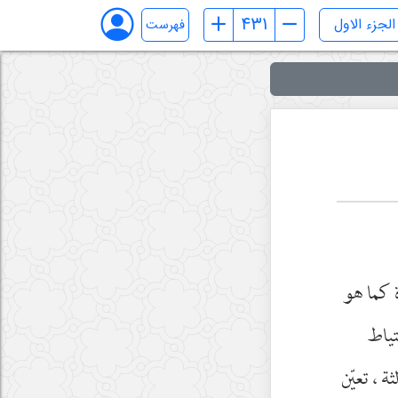
فهرست
ة كما هو
تياط
 ، تعيّن