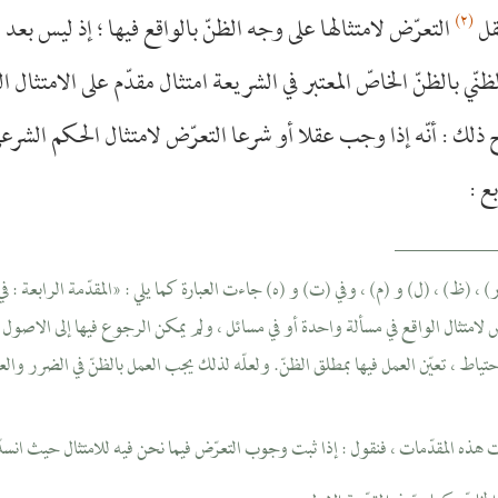
(٢)
قل
التعرّض لامتثالها على وجه الظنّ بالواقع فيها ؛ إذ ليس بعد ا
ظنّي بالظنّ الخاصّ المعتبر في الشريعة امتثال مقدّم على الامتثال ال
لك : أنّه إذا وجب عقلا أو شرعا التعرّض لامتثال الحكم الشرعيّ
ع :
__________
(ر) ، (ظ) ، (ل) و (م) ، وفي (ت) و (ه) جاءت العبارة كما يلي : «المقدّمة الرابعة : في أ
لامتثال الواقع في مسألة واحدة أو في مسائل ، ولم يمكن الرجوع فيها إلى الاصول
حتياط ، تعيّن العمل فيها بمطلق الظنّ. ولعلّه لذلك يجب العمل بالظنّ في الضرر والع
دت هذه المقدّمات ، فنقول : إذا ثبت وجوب التعرّض فيما نحن فيه للامتثال حيث انسدّ