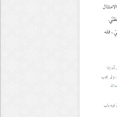
لامتثال
ظنّي.
 ، فله
نّه إذا
 ، ولم يجب
دالة
 فيه باب