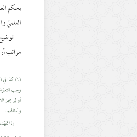
بحكم الع
العلميّ وال
توضيح ذ
مراتب أرب
________
(١) كذا في 
وجب التعرّض 
أو لم يجز الا
وأمثالهما.
إذا تمهّ