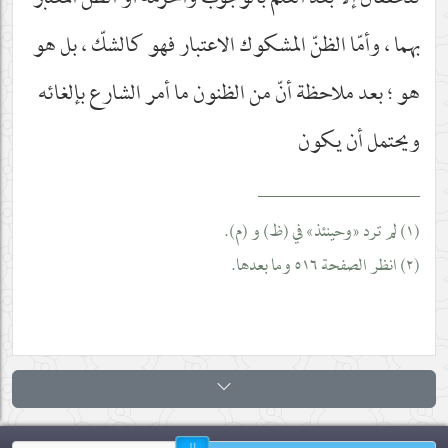
تتحقّقان إلاّ بعد العلم بالوجوب والحرمة أو الظنّ المعتبر
بهما ، وأمّا الظنّ المشكوك الاعتبار فهو كالشكّ ، بل هو
هو ؛ بعد ملاحظة أنّ من الظنون ما أمر الشارع بإلغائه
ويحتمل أن يكون
__________________
(١) لم ترد «وحينئذ» في (ظ) و (م).
(٢) انظر الصفحة ٥١٦ وما بعدها.