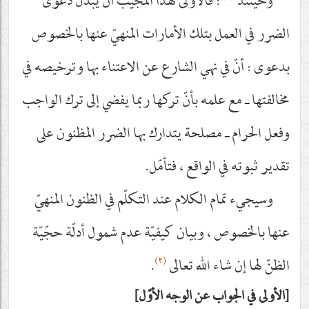
وحينئذ
: فالأولى لهذا المجيب أن يبدّل دعوى
الضرر في العمل بتلك الأمارات المنهيّ عنها بالخصوص
بدعوى : أنّ في نهي الشارع عن الاعتناء بها وترخيصه في
مخالفتها ـ مع علمه بأنّ تركها ربما يفضي إلى ترك الواجب
وفعل الحرام ـ مصلحة يتدارك بها الضرر المظنون على
تقدير ثبوته في الواقع ، فتأمّل.
وسيجيء تمام الكلام عند التكلّم في الظنون المنهيّ
عنها بالخصوص ، وبيان كيفيّة عدم شمول أدلّة حجّيّة
(٢)
الظنّ لها إن شاء الله تعالى
.
الأولى في الجواب عن الوجه الأوّل